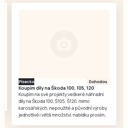
srpen a neděje se
nic. Redakce
proto oslovila
Správu železnic
se žádostí o
vysvětlení.
Ředitelka odboru
komunikace Nela
Friebová
odpověděla.
Písecko
Dohodou
Koupím díly na Škoda 100, 105, 120
Koupím na své projekty veškeré náhradní
díly na Škoda 100, Š105, Š120, mimo
karosářských, nepoužité a původní výroby,
jednotlivě i větší množství, nabídku prosím
pouze na e-mail: svorpi@seznam.cz.