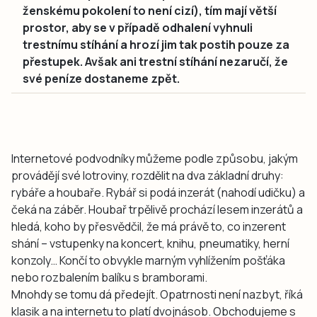
ženskému pokolení to není cizí), tím mají větší
prostor, aby se v případě odhalení vyhnuli
trestnímu stíhání a hrozí jim tak postih pouze za
přestupek. Avšak ani trestní stíhání nezaručí, že
své peníze dostaneme zpět.
Internetové podvodníky můžeme podle způsobu, jakým
provádějí své lotroviny, rozdělit na dva základní druhy:
rybáře a houbaře. Rybář si podá inzerát (nahodí udičku) a
čeká na záběr. Houbař trpělivě prochází lesem inzerátů a
hledá, koho by přesvědčil, že má právě to, co inzerent
shání – vstupenky na koncert, knihu, pneumatiky, herní
konzoly… Končí to obvykle marným vyhlížením pošťáka
nebo rozbalením balíku s bramborami.
Mnohdy se tomu dá předejít. Opatrnosti není nazbyt, říká
klasik a na internetu to platí dvojnásob. Obchodujeme s