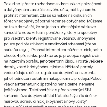
Pokud se i přesto rozhodneme v komunikaci pokračovat
a dotyčný nám zašle číslo svého účtu, měli bychom ho
prohnat internetem, zda se už někde na diskusních
fórech neobjevily záporné recenze dotyčného. Můžeme
se také dozvědět, že se jedná o účet nějaké sázkové
kanceláře nebo virtuální peněženky, který je společný
pro všechny klienty registrované většinou anonymně
pouze pod přezdívkami a emailovými adresami (třeba
sarkafarka@…). Prohnat internetem můžeme i nick, nebo
chcete-li přezdívku, pod kterou je prodejce registrován
na inzertním portálu, jeho telefonní číslo… Prostě veškeré
detaily, které k dotyčnému zjistíme. Některé portály
vedou údaje o délce registrace dotyčného inzerenta,
jeho hodnocení ostatními nakupujícími či prodejci. Pokud
však na internetu nic špatného nenajdeme, nemáme
ještě vyhráno. Telefonní čísla s předplacenými SIM
kartami může dotyčný střídat třeba každých 14 dnů, e-
mailovou adresu či nick jakbysmet a nový, „čistý“
bankovní účet si založí i z anonymního telefonu na pár