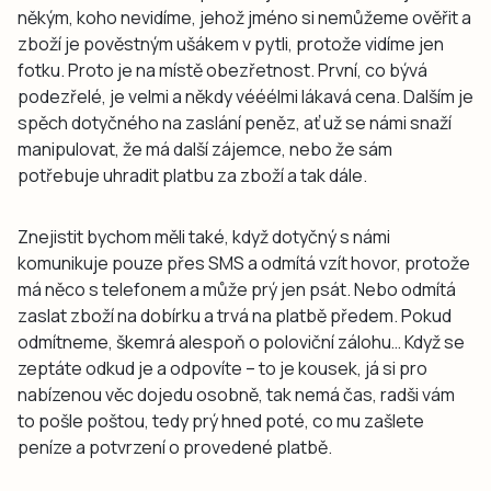
někým, koho nevidíme, jehož jméno si nemůžeme ověřit a
zboží je pověstným ušákem v pytli, protože vidíme jen
fotku. Proto je na místě obezřetnost. První, co bývá
podezřelé, je velmi a někdy vééélmi lákavá cena. Dalším je
spěch dotyčného na zaslání peněz, ať už se námi snaží
manipulovat, že má další zájemce, nebo že sám
potřebuje uhradit platbu za zboží a tak dále.
Znejistit bychom měli také, když dotyčný s námi
komunikuje pouze přes SMS a odmítá vzít hovor, protože
má něco s telefonem a může prý jen psát. Nebo odmítá
zaslat zboží na dobírku a trvá na platbě předem. Pokud
odmítneme, škemrá alespoň o poloviční zálohu… Když se
zeptáte odkud je a odpovíte – to je kousek, já si pro
nabízenou věc dojedu osobně, tak nemá čas, radši vám
to pošle poštou, tedy prý hned poté, co mu zašlete
peníze a potvrzení o provedené platbě.