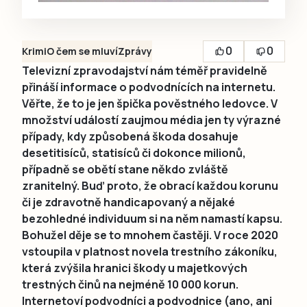
0
0
Krimi
O čem se mluví
Zprávy
Televizní zpravodajství nám téměř pravidelně
přináší informace o podvodnících na internetu.
Věřte, že to je jen špička pověstného ledovce. V
množství událostí zaujmou média jen ty výrazné
případy, kdy způsobená škoda dosahuje
desetitisíců, statisíců či dokonce milionů,
případně se obětí stane někdo zvláště
zranitelný. Buď proto, že obrací každou korunu
či je zdravotně handicapovaný a nějaké
bezohledné individuum si na něm namastí kapsu.
Bohužel děje se to mnohem častěji. V roce 2020
vstoupila v platnost novela trestního zákoníku,
která zvýšila hranici škody u majetkových
trestných činů na nejméně 10 000 korun.
Internetoví podvodníci a podvodnice (ano, ani