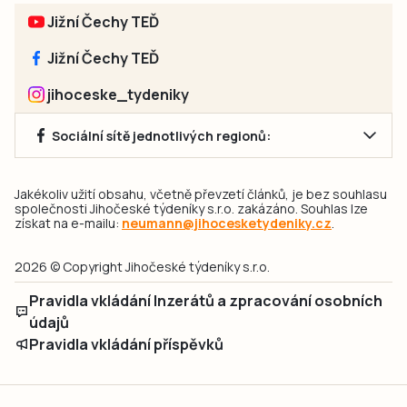
Jižní Čechy TEĎ
Jižní Čechy TEĎ
jihoceske_tydeniky
Sociální sítě jednotlivých regionů:
Jakékoliv užití obsahu, včetně převzetí článků, je bez souhlasu
společnosti Jihočeské týdeníky s.r.o. zakázáno. Souhlas lze
získat na e-mailu:
neumann@jihocesketydeniky.cz
.
2026 © Copyright Jihočeské týdeníky s.r.o.
Pravidla vkládání Inzerátů a zpracování osobních
údajů
Pravidla vkládání příspěvků