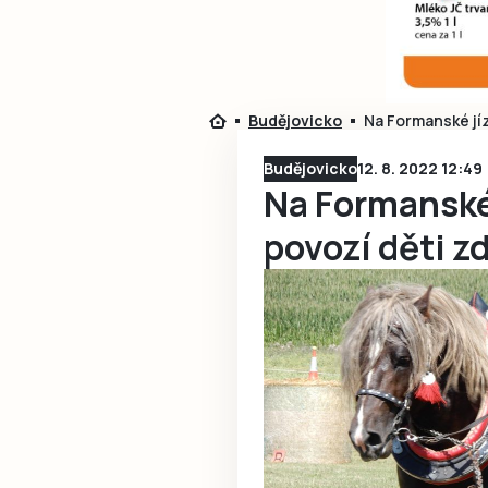
Budějovicko
Na Formanské jíz
Budějovicko
12. 8. 2022 12:49
Na Formanské 
povozí děti z