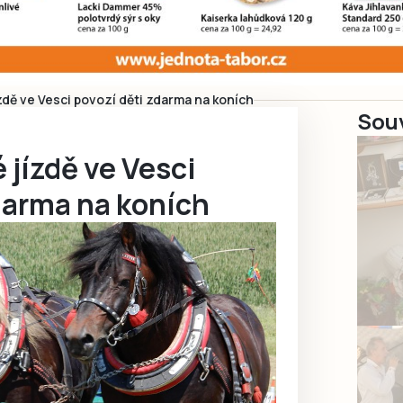
dě ve Vesci povozí děti zdarma na koních
Souv
jízdě ve Vesci
darma na koních