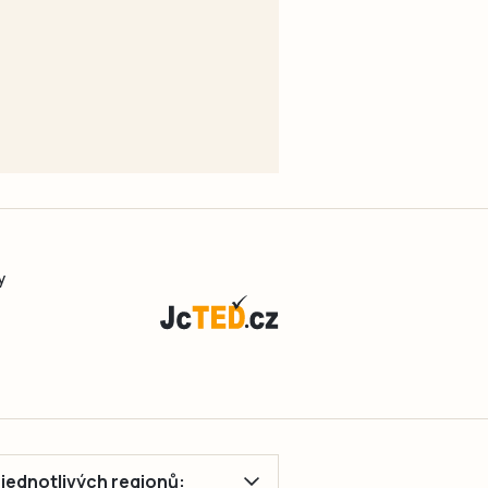
y
ě jednotlivých regionů: