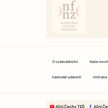
O vydavatelství
Naše novi
Kalendář událostí
Ochrana 
Jižní Čechy TEĎ
Jižní Č