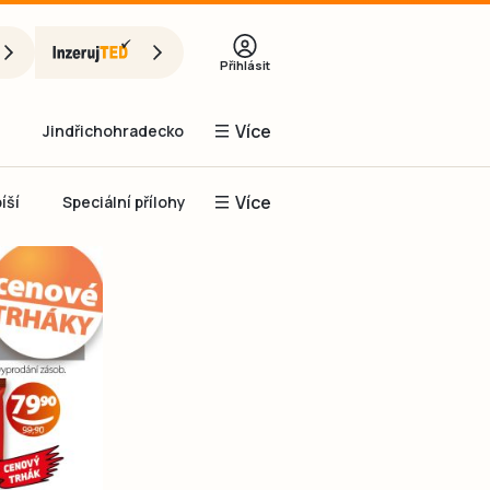
Přihlásit
Více
Jindřichohradecko
Více
íší
Speciální přílohy
Prachaticko
Inzerce
Obnovit heslo
řihlásit se
it se přes Facebook
čet, chci se
Registrovat