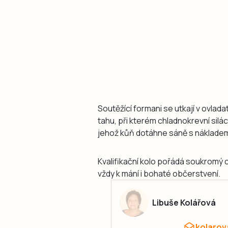
Soutěžící formani se utkají v ovlad
tahu, při kterém chladnokrevní silá
jehož kůň dotáhne sáně s nákladem
Kvalifikační kolo pořádá soukromý 
vždy k mání i bohaté občerstvení.
Libuše Kolářová
kolarov