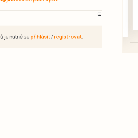
rukou kotě
Daruji do dobrých rukou
kotě-kočka, odčervené,
mazlivé, ihned k odběru.
ů je nutné se
přihlásit
/
registrovat
.