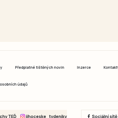
ny
Předplatné tištěných novin
Inzerce
Kontakt
osobních údajů
echy TEĎ
jihoceske_tydeniky
Sociální sít