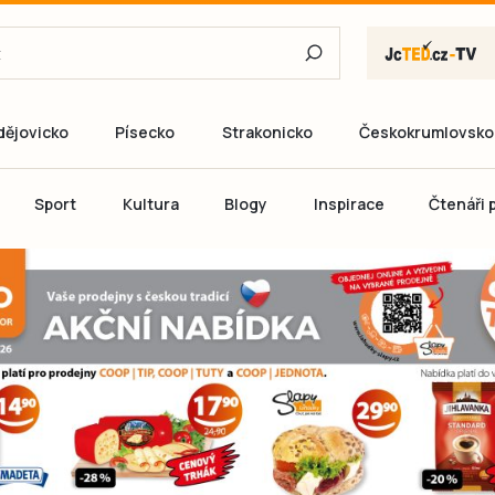
dějovicko
Písecko
Strakonicko
Českokrumlovsko
E-mail
Sport
Kultura
Blogy
Inspirace
Čtenáři p
Heslo
P
Přihlás
Ještě nemám ú