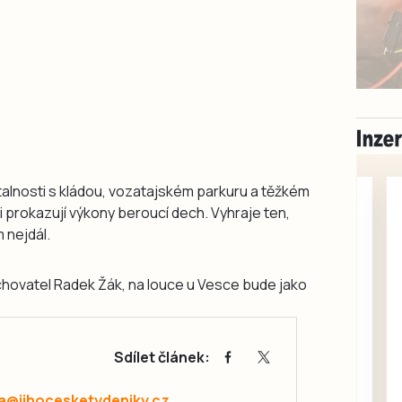
atalnosti s kládou, vozatajském parkuru a těžkém
ci prokazují výkony beroucí dech. Vyhraje ten,
 nejdál.
chovatel Radek Žák, na louce u Vesce bude jako
Milevsko
Sdílet článek:
Zdarma / za odvoz
Daruji do dobrých
a@jihocesketydeniky.cz