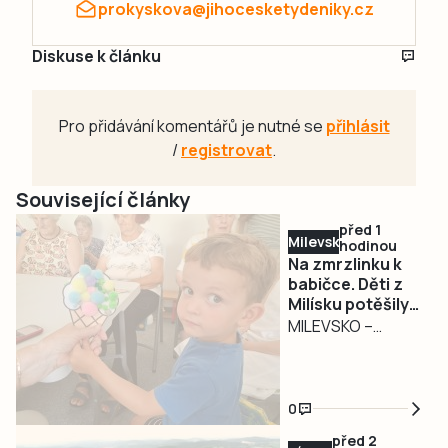
prokyskova@jihocesketydeniky.cz
Diskuse k článku
Pro přidávání komentářů je nutné se
přihlásit
/
registrovat
.
Související články
před 1
Milevsko
hodinou
Na zmrzlinku k
babičce. Děti z
Milísku potěšily
seniory
MILEVSKO –
Dětský smích,
zmrzlina a
povídání o životě.
0
Tak vypadalo
před 2
středeční