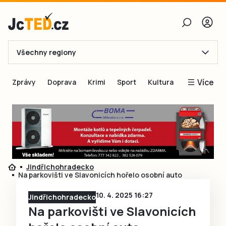
Všechny regiony
E-mail
Více
Zprávy
Doprava
Krimi
Sport
Kultura
Heslo
Blogy
Obnovit heslo
Inspirace
Čtenáři píší
Přihlásit se
Speciální přílohy
Jindřichohradecko
Přihlásit se přes Facebook
Inzerce
Na parkovišti ve Slavonicích hořelo osobní auto
Ještě nemám účet, chci se
Registrovat
10. 4. 2025 16:27
Jindřichohradecko
Na parkovišti ve Slavonicích