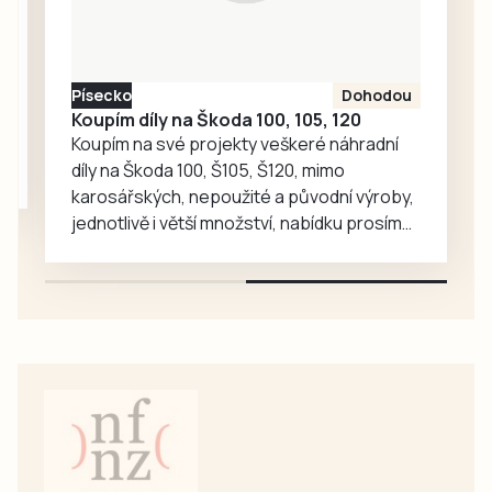
Písecko
Dohodou
Koupím díly na Škoda 100, 105, 120
Koupím na své projekty veškeré náhradní
díly na Škoda 100, Š105, Š120, mimo
karosářských, nepoužité a původní výroby,
jednotlivě i větší množství, nabídku prosím
pouze na e-mail: svorpi@seznam.cz.