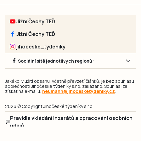
Jižní Čechy TEĎ
Jižní Čechy TEĎ
jihoceske_tydeniky
Sociální sítě jednotlivých regionů:
Jakékoliv užití obsahu, včetně převzetí článků, je bez souhlasu
společnosti Jihočeské týdeníky s.r.o. zakázáno. Souhlas lze
získat na e-mailu:
neumann@jihocesketydeniky.cz
.
2026 © Copyright Jihočeské týdeníky s.r.o.
Pravidla vkládání Inzerátů a zpracování osobních
údajů
Pravidla vkládání příspěvků