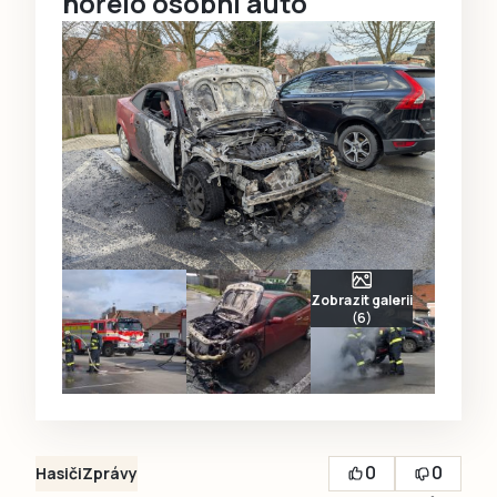
hořelo osobní auto
Zobrazit galerii
(6)
0
0
Hasiči
Zprávy