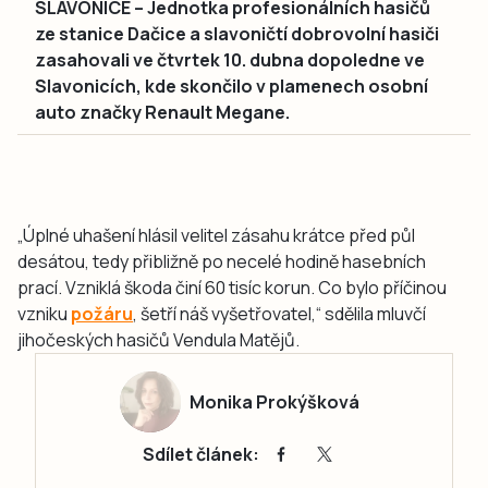
SLAVONICE – Jednotka profesionálních hasičů
ze stanice Dačice a slavoničtí dobrovolní hasiči
zasahovali ve čtvrtek 10. dubna dopoledne ve
Slavonicích, kde skončilo v plamenech osobní
auto značky Renault Megane.
„Úplné uhašení hlásil velitel zásahu krátce před půl
desátou, tedy přibližně po necelé hodině hasebních
prací. Vzniklá škoda činí 60 tisíc korun. Co bylo příčinou
vzniku
požáru
, šetří náš vyšetřovatel,“ sdělila mluvčí
jihočeských hasičů Vendula Matějů.
Monika Prokýšková
Sdílet článek: