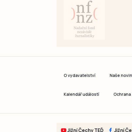
O vydavatelství
Naše novi
Kalendář událostí
Ochrana 
Jižní Čechy TEĎ
Jižní Č