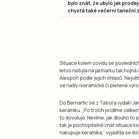
bylo znát, že ubylo jak prodej
chystá také večerní taneční 
Situace kolem covidu se posledních 
letos nebyla na jarmarku tak hojná úč
Alespoň podle jejich ohlasů. Největ
se našly i keramické či pletené výr
Do Bernartic se z Tábora vydali i Jar
keramiku. „Po trzích jezdíme celkem
to dovoluje. Nevíme, jak dlouho to p
tak je pochopitelně znát situace k
nakupuje keramika,“ vyjádřila se dvo