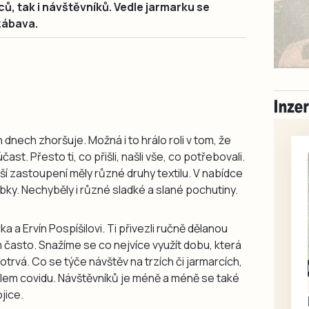
ců, tak i návštěvníků. Vedle jarmarku se
zábava.
dnech zhoršuje. Možná i to hrálo roli v tom, že
ast. Přesto ti, co přišli, našli vše, co potřebovali.
ší zastoupení měly různé druhy textilu. V nabídce
obky. Nechyběly i různé sladké a slané pochutiny.
ka a Ervín Pospíšilovi. Ti přivezli ručně dělanou
 často. Snažíme se co nejvíce využít dobu, která
otrvá. Co se týče návštěv na trzích či jarmarcích,
Milevsko
olem covidu. Návštěvníků je méně a méně se také
Zdarma / za odvoz
jice.
Daruji do dobrých