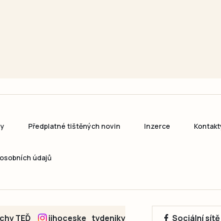
ny
Předplatné tištěných novin
Inzerce
Kontakt
osobních údajů
echy TEĎ
jihoceske_tydeniky
Sociální sít