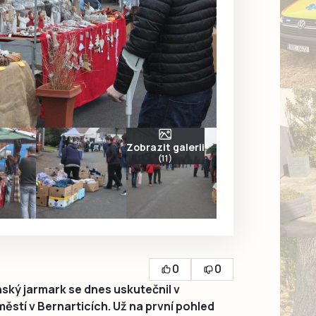
Zobrazit galerii
(11)
0
0
ský jarmark se dnes uskutečnil v
stí v Bernarticích. Už na první pohled