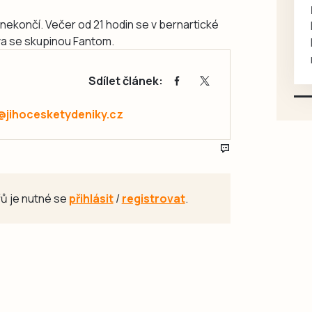
rukou kotě
ekončí. Večer od 21 hodin se v bernartické
Daruji do dobrých rukou
va se skupinou Fantom.
kotě-kočka, odčervené,
mazlivé, ihned k odběru.
Sdílet článek:
@jihocesketydeniky.cz
ů je nutné se
přihlásit
/
registrovat
.