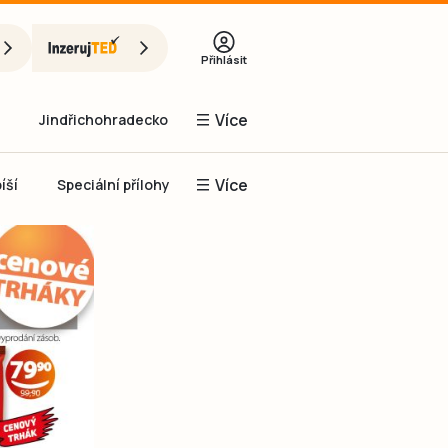
Přihlásit
Více
Jindřichohradecko
Více
íší
Speciální přílohy
Prachaticko
Inzerce
Obnovit heslo
řihlásit se
it se přes Facebook
čet, chci se
Registrovat