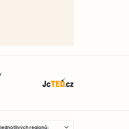
y
ě jednotlivých regionů: