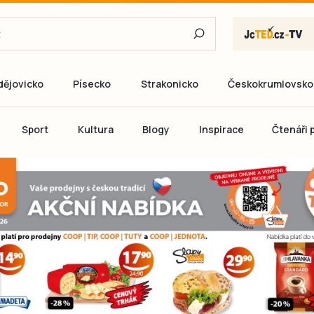
dějovicko
Písecko
Strakonicko
Českokrumlovsko
E-mail
Sport
Kultura
Blogy
Inspirace
Čtenáři p
Heslo
P
Přihlás
Ještě nemám ú