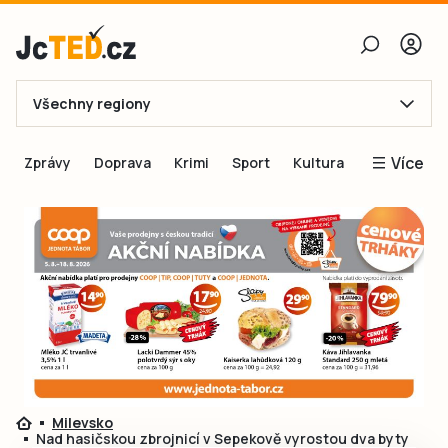
Všechny regiony
E-mail
Více
Zprávy
Doprava
Krimi
Sport
Kultura
Heslo
Blogy
Obnovit heslo
Inspirace
Čtenáři píší
Přihlásit se
Speciální přílohy
Přihlásit se přes Facebook
Inzerce
Ještě nemám účet, chci se
Registrovat
Milevsko
Nad hasičskou zbrojnicí v Sepekově vyrostou dva byty