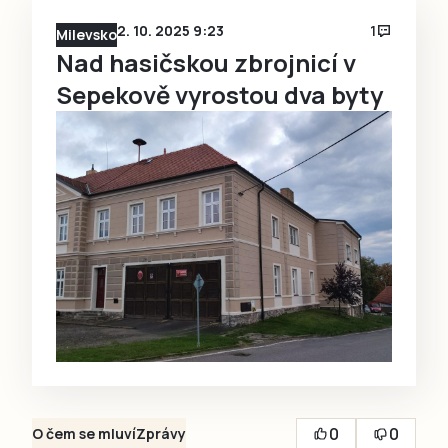
2. 10. 2025 9:23
1
Milevsko
Nad hasičskou zbrojnicí v
Sepekově vyrostou dva byty
0
0
O čem se mluví
Zprávy