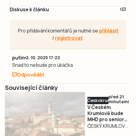
Diskuse k článku
1
Pro přidávání komentářů je nutné se
přihlásit
/
registrovat
.
putin
2. 10. 2025 17:22
Snad to nebude pro úkáčka
Odpovědět
Související články
před 21
Českokrumlovsko
minutami
V Českém
Krumlově bude
MHD pro seniory
nad 70 let znovu
ČESKÝ KRUMLOV –
zdarma
Od začátku