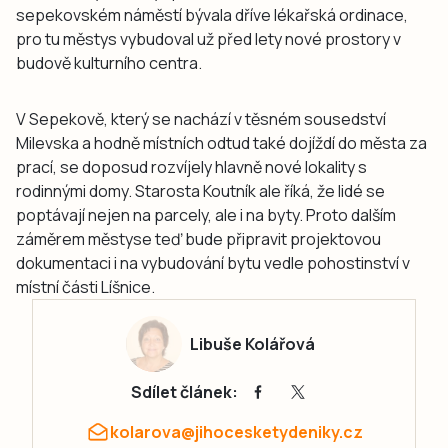
sepekovském náměstí bývala dříve lékařská ordinace,
pro tu městys vybudoval už před lety nové prostory v
budově kulturního centra.
V Sepekově, který se nachází v těsném sousedství
Milevska a hodně místních odtud také dojíždí do města za
prací, se doposud rozvíjely hlavně nové lokality s
rodinnými domy. Starosta Koutník ale říká, že lidé se
poptávají nejen na parcely, ale i na byty. Proto dalším
záměrem městyse teď bude připravit projektovou
dokumentaci i na vybudování bytu vedle pohostinství v
místní části Líšnice.
Libuše Kolářová
Sdílet článek:
kolarova@jihocesketydeniky.cz