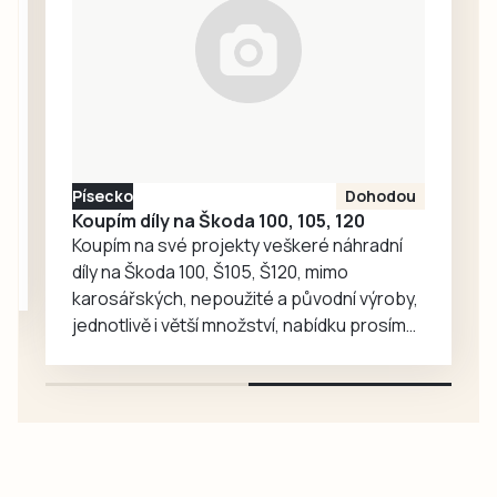
technologií se
se…
současnými
potřebami
zemědělské
praxe. Návštěvníci
uvidí nejnovější
stroje, autonomní
Písecko
Dohodou
technologie,
Koupím díly na Škoda 100, 105, 120
digitální řešení pro
Koupím na své projekty veškeré náhradní
precizní
díly na Škoda 100, Š105, Š120, mimo
hospodaření a
karosářských, nepoužité a původní výroby,
inovace v oblasti
jednotlivě i větší množství, nabídku prosím
potravinářské
pouze na e-mail: svorpi@seznam.cz.
výroby.