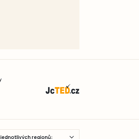
y
ě jednotlivých regionů: