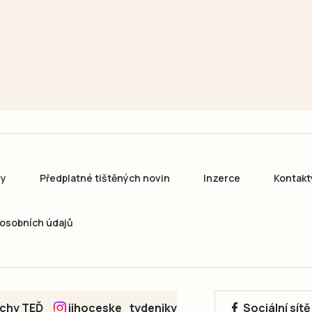
ny
Předplatné tištěných novin
Inzerce
Kontakt
osobních údajů
echy TEĎ
jihoceske_tydeniky
Sociální sít