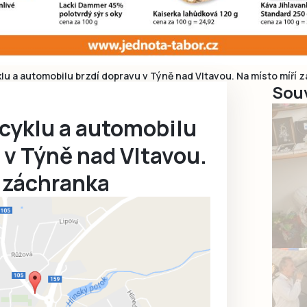
u a automobilu brzdí dopravu v Týně nad Vltavou. Na místo míří 
Souv
yklu a automobilu
 v Týně nad Vltavou.
í záchranka