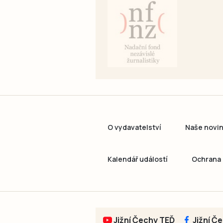
O vydavatelství
Naše novi
Kalendář událostí
Ochrana 
Jižní Čechy TEĎ
Jižní Č