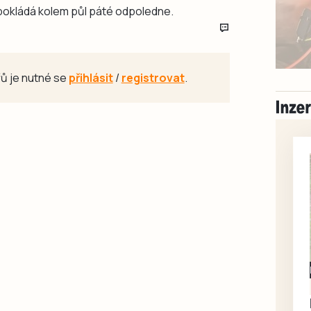
okládá kolem půl páté odpoledne.
ů je nutné se
přihlásit
/
registrovat
.
Milevsko
Zdarma / za odvoz
Daruji do dobrých