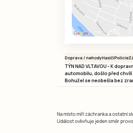
Doprava / nehody
Hasiči
Policie
Z
TÝN NAD VLTAVOU - K doprav
automobilu, došlo před chvílí 
Bohužel se neobešla bez zra
Na místo míří záchranka a ostatní
Událost ovlivňuje jeden směr provo