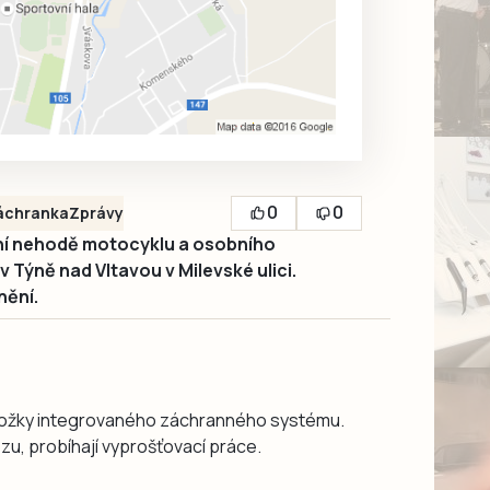
0
0
áchranka
Zprávy
ní nehodě motocyklu a osobního
v Týně nad Vltavou v Milevské ulici.
nění.
 složky integrovaného záchranného systému.
zu, probíhají vyprošťovací práce.