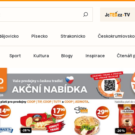
dějovicko
Písecko
Strakonicko
Českokrumlovsko
E-mail
Sport
Kultura
Blogy
Inspirace
Čtenáři p
Heslo
P
Přihlás
Ještě nemám ú