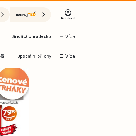
Přihlásit
Více
Jindřichohradecko
Více
íší
Speciální přílohy
Prachaticko
Inzerce
Obnovit heslo
řihlásit se
it se přes Facebook
čet, chci se
Registrovat