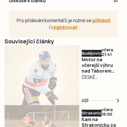
Diskuse k článku
Pro přidávání komentářů je nutné se
přihlásit
/
registrovat
.
Související články
včera
Budějovicko
21:41
Motor na
včerejší výhru
nad Táborem
nenavázal. Doma
ČESKÉ
podlehl Jihlavě
BUDĚJOVICE – Po
včerejším vítězství
přišlo vystřízlivění.
0
Hokejisté Banes
včera
Motoru České
Strakonicko
18:00
Budějovice dnes
Kam na
ve druhém
Strakonicku za