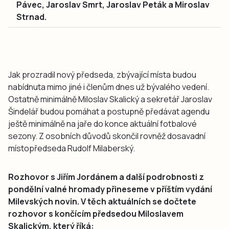
Pávec, Jaroslav Smrt, Jaroslav Peták a Miroslav
Strnad.
Jak prozradil nový předseda, zbývající místa budou
nabídnuta mimo jiné i členům dnes už bývalého vedení.
Ostatně minimálně Miloslav Skalický a sekretář Jaroslav
Šindelář budou pomáhat a postupně předávat agendu
ještě minimálně na jaře do konce aktuální fotbalové
sezony. Z osobních důvodů skončil rovněž dosavadní
místopředseda Rudolf Milaberský.
Rozhovor s Jiřím Jordánem a další podrobnosti z
pondělní valné hromady přineseme v příštím vydání
Milevských novin. V těch aktuálních se dočtete
rozhovor s končícím předsedou Miloslavem
Skalickým, který říká: