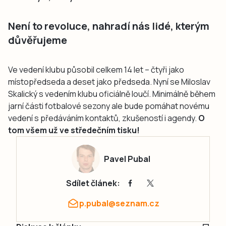
Není to revoluce, nahradí nás lidé, kterým
důvěřujeme
Ve vedení klubu působil celkem 14 let – čtyři jako
místopředseda a deset jako předseda. Nyní se Miloslav
Skalický s vedením klubu oficiálně loučí. Minimálně během
jarní části fotbalové sezony ale bude pomáhat novému
vedení s předáváním kontaktů, zkušeností i agendy.
O
tom všem už ve středečním tisku!
Pavel Pubal
Sdílet článek:
p.pubal@seznam.cz