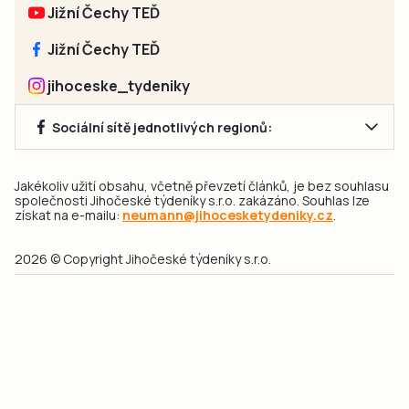
Jižní Čechy TEĎ
Jižní Čechy TEĎ
jihoceske_tydeniky
Sociální sítě jednotlivých regionů:
Jakékoliv užití obsahu, včetně převzetí článků, je bez souhlasu
společnosti Jihočeské týdeníky s.r.o. zakázáno. Souhlas lze
získat na e-mailu:
neumann@jihocesketydeniky.cz
.
2026 © Copyright Jihočeské týdeníky s.r.o.
Pravidla vkládání Inzerátů a zpracování osobních
údajů
Pravidla vkládání příspěvků
Hlavním cílem projektu „Nový vizuál webových stránek pro Jihočeské