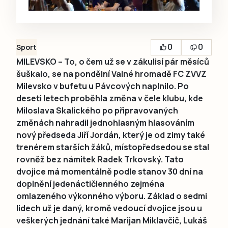
0
0
Sport
MILEVSKO – To, o čem už se v zákulisí pár měsíců
šuškalo, se na pondělní Valné hromadě FC ZVVZ
Milevsko v bufetu u Pávcových naplnilo. Po
deseti letech proběhla změna v čele klubu, kde
Miloslava Skalického po připravovaných
změnách nahradil jednohlasným hlasováním
nový předseda Jiří Jordán, který je od zimy také
trenérem starších žáků, místopředsedou se stal
rovněž bez námitek Radek Trkovský. Tato
dvojice má momentálně podle stanov 30 dní na
doplnění jedenáctičlenného zejména
omlazeného výkonného výboru. Základ o sedmi
lidech už je daný, kromě vedoucí dvojice jsou u
veškerých jednání také Marijan Miklavčič, Lukáš