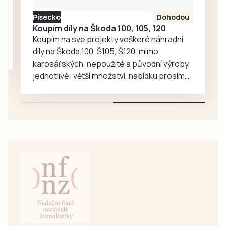
FAČR flastr v…
Písecko
Dohodou
Koupím díly na Škoda 100, 105, 120
Koupím na své projekty veškeré náhradní
díly na Škoda 100, Š105, Š120, mimo
karosářských, nepoužité a původní výroby,
jednotlivě i větší množství, nabídku prosím
pouze na e-mail: svorpi@seznam.cz.