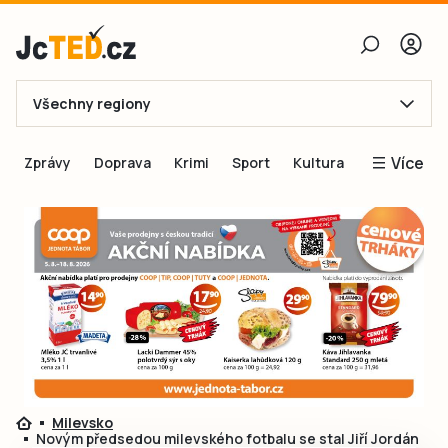
Všechny regiony
E-mail
Více
Zprávy
Doprava
Krimi
Sport
Kultura
Heslo
Blogy
Obnovit heslo
Inspirace
Čtenáři píší
Přihlásit se
Speciální přílohy
Přihlásit se přes Facebook
Inzerce
Ještě nemám účet, chci se
Registrovat
Milevsko
Novým předsedou milevského fotbalu se stal Jiří Jordán