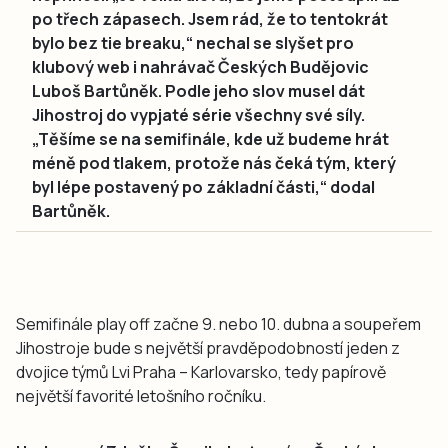
po třech zápasech. Jsem rád, že to tentokrát
bylo bez tie breaku,“ nechal se slyšet pro
klubový web i nahrávač Českých Budějovic
Luboš Bartůněk. Podle jeho slov musel dát
Jihostroj do vypjaté série všechny své síly.
„Těšíme se na semifinále, kde už budeme hrát
méně pod tlakem, protože nás čeká tým, který
byl lépe postavený po základní části,“ dodal
Bartůněk.
Semifinále play off začne 9. nebo 10. dubna a soupeřem
Jihostroje bude s největší pravděpodobností jeden z
dvojice týmů Lvi Praha – Karlovarsko, tedy papírově
největší favorité letošního ročníku.