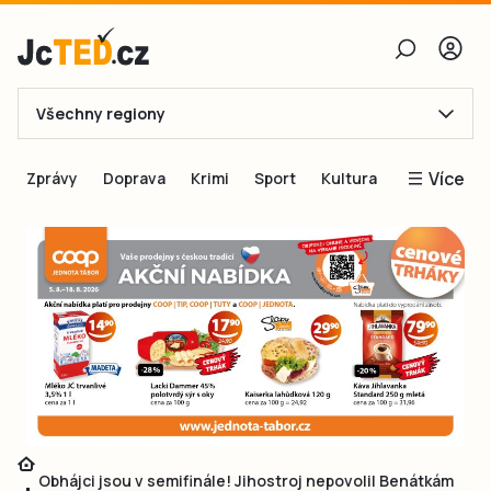
Všechny regiony
E-mail
Více
Zprávy
Doprava
Krimi
Sport
Kultura
Heslo
Blogy
Obnovit heslo
Inspirace
Čtenáři píší
Přihlásit se
Speciální přílohy
Přihlásit se přes Facebook
Inzerce
Ještě nemám účet, chci se
Registrovat
Obhájci jsou v semifinále! Jihostroj nepovolil Benátkám