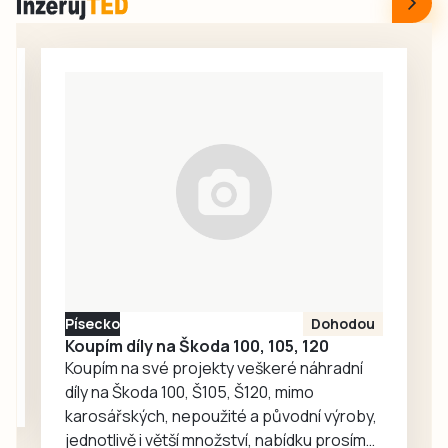
Předběžná škoda
budějovické
mandlemi a
byla vyčíslena na
Lidické ulici je…
sněhem z bílků.
více než 2,5
Jednoduchý
milionu korun.
způsob, jak
zužitkovat
přebytek jablek a
zároveň si
připomenout
dětství a vůně
domova. Skvělý
teplý i studený, k
obědu i ke
vzpomínání.
Písecko
Dohodou
Koupím díly na Škoda 100, 105, 120
Koupím na své projekty veškeré náhradní
díly na Škoda 100, Š105, Š120, mimo
karosářských, nepoužité a původní výroby,
jednotlivě i větší množství, nabídku prosím