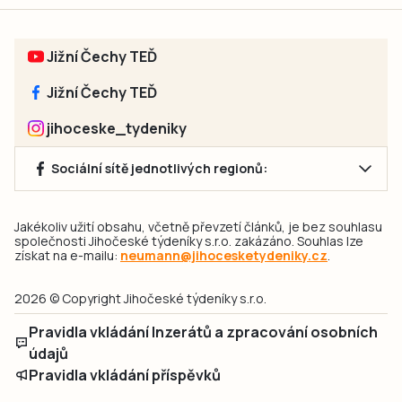
Jižní Čechy TEĎ
Jižní Čechy TEĎ
jihoceske_tydeniky
Sociální sítě jednotlivých regionů:
Jakékoliv užití obsahu, včetně převzetí článků, je bez souhlasu
společnosti Jihočeské týdeníky s.r.o. zakázáno. Souhlas lze
získat na e-mailu:
neumann@jihocesketydeniky.cz
.
2026 © Copyright Jihočeské týdeníky s.r.o.
Pravidla vkládání Inzerátů a zpracování osobních
údajů
Pravidla vkládání příspěvků