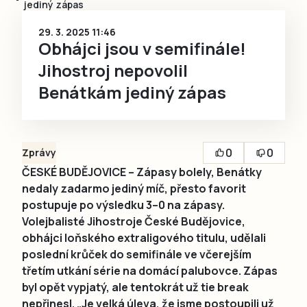
jediný zápas
29. 3. 2025 11:46
Obhájci jsou v semifinále!
Jihostroj nepovolil
Benátkám jediný zápas
0
0
Zprávy
ČESKÉ BUDĚJOVICE – Zápasy bolely, Benátky
nedaly zadarmo jediný míč, přesto favorit
postupuje po výsledku 3–0 na zápasy.
Volejbalisté Jihostroje České Budějovice,
obhájci loňského extraligového titulu, udělali
poslední krůček do semifinále ve včerejším
třetím utkání série na domácí palubovce. Zápas
byl opět vypjatý, ale tentokrát už tie break
nepřinesl. „Je velká úleva, že jsme postoupili už