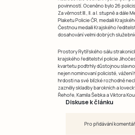
povinností. Oceněno bylo 26 policist
Za věrnost III., II. a I. stupně a dále
Plaketu Policie ČR, medaili Krajského
Čestnou medaili Krajského ředitels
dosahování velmi dobrých služební
Prostory Rytířského sálu strakoni
krajského ředitelství policie Jiho
kvartetu podtrhly důstojnou slavno
nejen nominovaní policisté, vážení ho
hrdosti na své blízké rozhodně nec
zazněly skladby barokních a loveck
Řehoře, Kamila Šebka a Viktora Kou
Diskuse k článku
Pro přidávání komentář