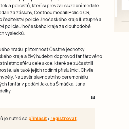
ek a policistů, kteří si převzali služební medaile
mazlivé, ihned k odběru.
 Medaili za zásluhy, Čestnou medaili Policie ČR,
 ředitelství policie Jihočeského kraje II. stupně a
tví policie Jihočeského kraje za dlouhodobé
ch výsledků.
ckého hradu, přítomnost Čestné jednotky
českého kraje a živý hudební doprovod fanfárového
stní atmosféru celé akce, které se zúčastnili
sté, ale také jejich rodinní příslušníci. Chvíle
hyběly. Na závěr slavnostního ceremoniálu
ých fanfár v podání Jakuba Šimáčka, Jana
delky.
ů je nutné se
přihlásit
/
registrovat
.