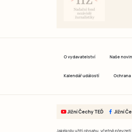
O vydavatelství
Naše novi
Kalendář událostí
Ochrana 
Jižní Čechy TEĎ
Jižní Č
Jakékoliv užití obsahu, včetně převzetí