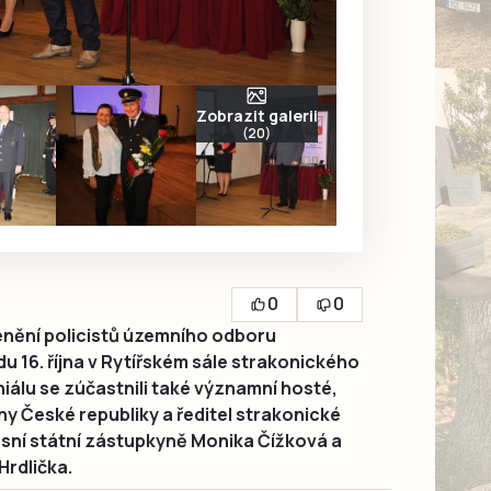
Zobrazit galerii
(20)
0
0
nění policistů územního odboru
u 16. října v Rytířském sále strakonického
álu se zúčastnili také významní hosté,
 České republiky a ředitel strakonické
sní státní zástupkyně Monika Čížková a
Hrdlička.