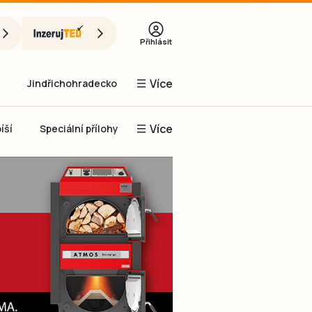
Přihlásit
Více
Jindřichohradecko
Více
íší
Speciální přílohy
Prachaticko
Inzerce
Obnovit heslo
řihlásit se
it se přes Facebook
čet, chci se
Registrovat