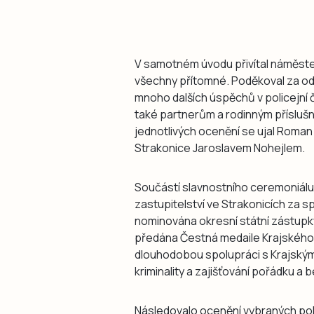
V samotném úvodu přivítal náměstek
všechny přítomné. Poděkoval za od
mnoho dalších úspěchů v policejní 
také partnerům a rodinným přísluš
jednotlivých ocenění se ujal Roma
Strakonice Jaroslavem Nohejlem.
Součástí slavnostního ceremoniálu
zastupitelství ve Strakonicích za sp
nominována okresní státní zástupk
předána Čestná medaile Krajského ř
dlouhodobou spolupráci s Krajským 
kriminality a zajišťování pořádku a
Následovalo ocenění vybraných polic