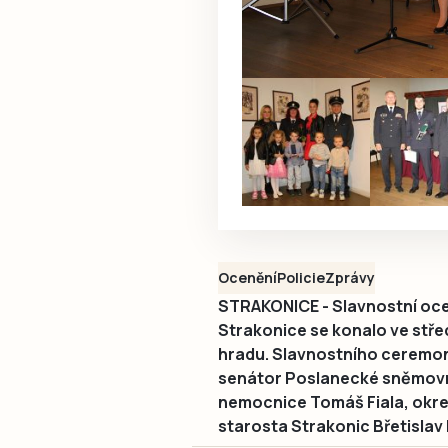
Ocenění
Policie
Zprávy
STRAKONICE - Slavnostní oce
Strakonice se konalo ve střed
hradu. Slavnostního ceremoni
senátor Poslanecké sněmovny
nemocnice Tomáš Fiala, okre
starosta Strakonic Břetislav 