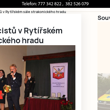
tů v Rytířském sále strakonického hradu
Souv
cistů v Rytířském
ického hradu