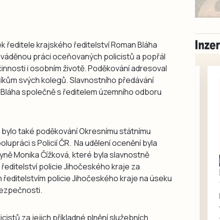
 ředitele krajského ředitelství Roman Bláha
váděnou práci oceňovaných policistů a popřál
činnosti i osobním životě. Poděkování adresoval
níkům svých kolegů. Slavnostního předávání
n Bláha společně s ředitelem územního odboru
 bylo také poděkování Okresnímu státnímu
olupráci s Policií ČR. Na udělení ocenění byla
yně Monika Čížková, které byla slavnostně
Milevsko
editelství policie Jihočeského kraje za
Zdarma / za odvoz
ředitelstvím policie Jihočeského kraje na úseku
Daruji do dobrých
 bezpečnosti.
rukou kotě
Daruji do dobrých rukou
istů za jejich příkladné plnění služebních
kotě-kočka, odčervené,