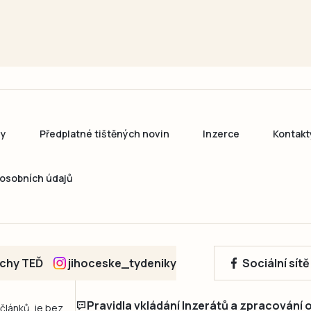
ny
Předplatné tištěných novin
Inzerce
Kontakt
osobních údajů
echy TEĎ
jihoceske_tydeniky
Sociální sít
Pravidla vkládání Inzerátů a zpracování
 článků, je bez