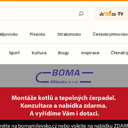
dějovicko
Písecko
Strakonicko
Českokrumlovsko
E-mail
Sport
Kultura
Blogy
Inspirace
Čtenáři p
Heslo
P
Přihlás
Ještě nemám ú