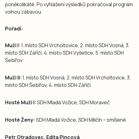
poněkolikáté. Po vyhlášení výsledků pokračoval program
volnou zábavou.
Pořadí:
Muži I:
1. místo SDH Vrcholtovice, 2. místo SDH Vosná, 3.
místo SDH Záříčí, 4. místo SDH Vyšetice, 5. místo SDH
Šebířov
Muži II:
1. místo SDH Vosná, 2. místo SDH Vrcholtovice, 3.
místo SDH Šebířov, 4. místo SDH Záříčí
Hosté Muži I:
SDH Mladá Vožice, SDH Moraveč
Hosté Ženy:
SDH Mladá Vožice, SDH Miličín – smíšené
Petr Otradovec, Edita Pincová