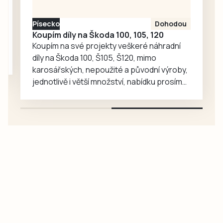
Písecko
Dohodou
Koupím díly na Škoda 100, 105, 120
Koupím na své projekty veškeré náhradní
díly na Škoda 100, Š105, Š120, mimo
karosářských, nepoužité a původní výroby,
jednotlivě i větší množství, nabídku prosím
pouze na e-mail: svorpi@seznam.cz.