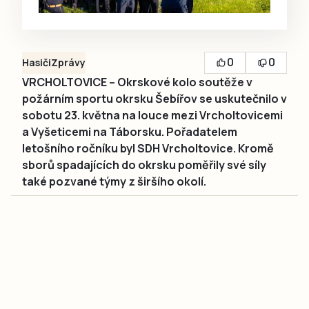
0
0
Hasiči
Zprávy
VRCHOLTOVICE – Okrskové kolo soutěže v
požárním sportu okrsku Šebířov se uskutečnilo v
sobotu 23. května na louce mezi Vrcholtovicemi
a Vyšeticemi na Táborsku. Pořadatelem
letošního ročníku byl SDH Vrcholtovice. Kromě
sborů spadajících do okrsku poměřily své síly
také pozvané týmy z širšího okolí.