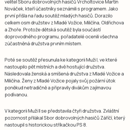
velitel Sboru dobrovolných hasičů Vrcholtovice Martin
Nováček, kteří účastníky seznámili s programem. Jako
první přišla na řadu soutěž mladých hasičů. Dorazilo
celkem osm družstev z Mladé Vožice, Miličína, Oldřichova
a Zhoře. Protože dětská soutěž byla součástí
doprovodného programu, pořadatelé ocenili všechna
zúčastněná družstva prvním místem.
Poté se soutěž přesunula ke kategorii Muži I, ve které
nastoupilo pět místních a dvě hostující družstva.
Následovala ženská a smíšená družstva z Mladé Vožice a
Miličína. Ženy z Mladé Vožice pojaly svůj požární útok
poněkud netradičně a připravily divákům zajímavou
podívanou.
V kategorii Muži II se představila čtyři družstva. Zvláštní
pozornost přilákal Sbor dobrovolných hasičů Záříčí, který
nastoupil s historickou stříkačkou PS 8.