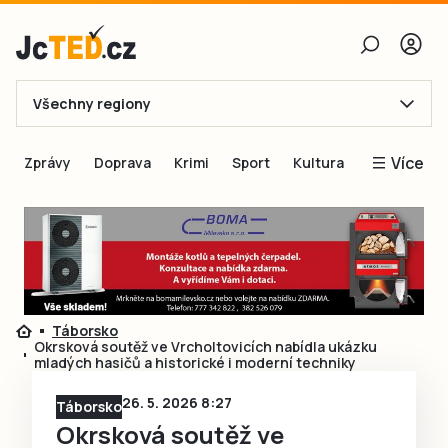
Všechny regiony
E-mail
Více
Zprávy
Doprava
Krimi
Sport
Kultura
Heslo
Blogy
Obnovit heslo
Inspirace
Čtenáři píší
Přihlásit se
Speciální přílohy
Táborsko
Přihlásit se přes Facebook
Inzerce
Okrsková soutěž ve Vrcholtovicích nabídla ukázku
mladých hasičů a historické i moderní techniky
Ještě nemám účet, chci se
Registrovat
26. 5. 2026 8:27
Táborsko
Okrsková soutěž ve