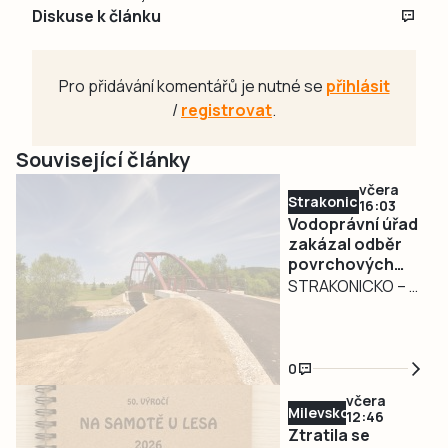
Diskuse k článku
Pro přidávání komentářů je nutné se
přihlásit
/
registrovat
.
Související články
včera
Strakonicko
16:03
Vodoprávní úřad
zakázal odběr
povrchových
vod na
STRAKONICKO – V
Strakonicku
reakci na
současné
hydrologické
0
podmínky vydal
včera
Městský úřad
Milevsko
12:46
Strakonice
Ztratila se