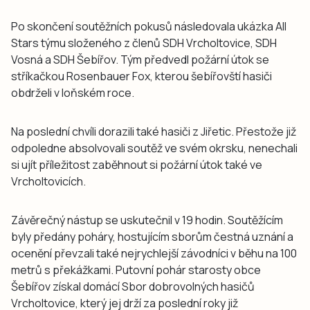
Po skončení soutěžních pokusů následovala ukázka All
Stars týmu složeného z členů SDH Vrcholtovice, SDH
Vosná a SDH Šebířov. Tým předvedl požární útok se
stříkačkou Rosenbauer Fox, kterou šebířovští hasiči
obdrželi v loňském roce.
Na poslední chvíli dorazili také hasiči z Jiřetic. Přestože již
odpoledne absolvovali soutěž ve svém okrsku, nenechali
si ujít příležitost zaběhnout si požární útok také ve
Vrcholtovicích.
Závěrečný nástup se uskutečnil v 19 hodin. Soutěžícím
byly předány poháry, hostujícím sborům čestná uznání a
ocenění převzali také nejrychlejší závodníci v běhu na 100
metrů s překážkami. Putovní pohár starosty obce
Šebířov získal domácí Sbor dobrovolných hasičů
Vrcholtovice, který jej drží za poslední roky již