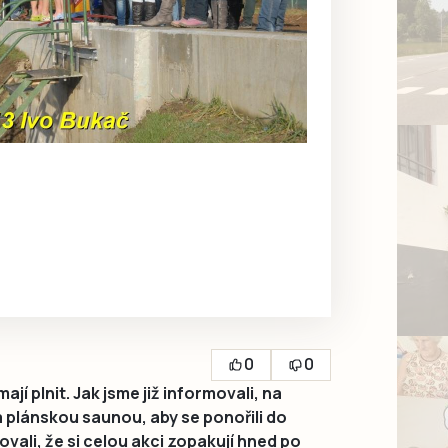
0
0
ají plnit. Jak jsme již informovali, na
za plánskou saunou, aby se ponořili do
vali, že si celou akci zopakují hned po