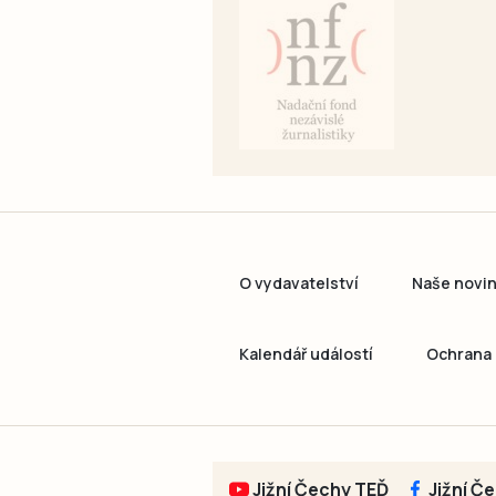
O vydavatelství
Naše novi
Kalendář událostí
Ochrana 
Jižní Čechy TEĎ
Jižní Č