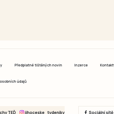
ny
Předplatné tištěných novin
Inzerce
Kontakt
osobních údajů
echy TEĎ
jihoceske_tydeniky
Sociální sít