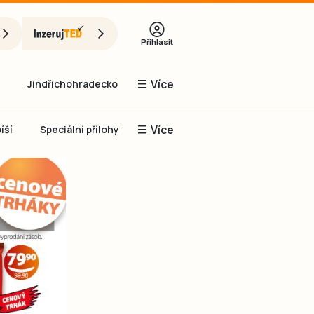
Přihlásit
Více
Jindřichohradecko
Více
íší
Speciální přílohy
Prachaticko
Inzerce
Obnovit heslo
řihlásit se
it se přes Facebook
čet, chci se
Registrovat