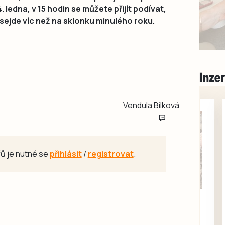
 ledna, v 15 hodin se můžete přijít podívat,
ů sejde víc než na sklonku minulého roku.
Vendula Bílková
ů je nutné se
přihlásit
/
registrovat
.
Milevsko
Zdarma / za odvoz
Daruji do dobrých