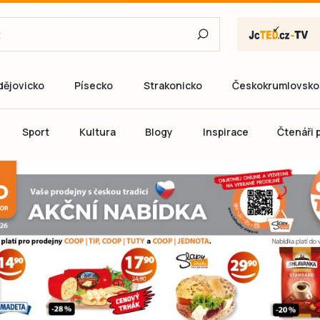
dějovicko
Písecko
Strakonicko
Českokrumlovsko
E-mail
Sport
Kultura
Blogy
Inspirace
Čtenáři p
Heslo
P
Přihlás
Ještě nemám ú