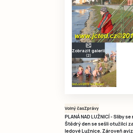
Zobrazit galerii
(2)
Volný čas
Zprávy
PLANÁ NAD LUŽNICÍ - Sliby se m
Štědrý den se sešli otužilci 
ledové Lužnice. Zároveň avizo