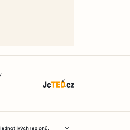
y
ě jednotlivých regionů: