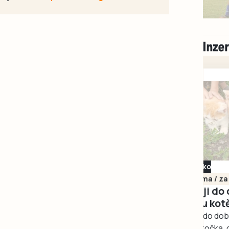
Milevsko
Zdarma / za odvoz
Daruji do dobrých
rukou kotě
Daruji do dobrých rukou
kotě-kočka, odčervené,