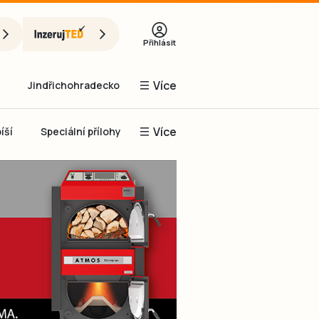
Přihlásit
Více
Jindřichohradecko
Více
íší
Speciální přílohy
Prachaticko
Inzerce
Obnovit heslo
řihlásit se
it se přes Facebook
čet, chci se
Registrovat