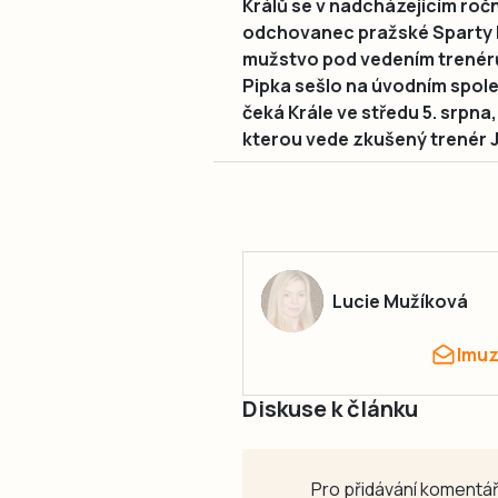
Králů se v nadcházejícím ročn
odchovanec pražské Sparty M
mužstvo pod vedením trenér
Pipka sešlo na úvodním spol
čeká Krále ve středu 5. srpna,
kterou vede zkušený trenér Ja
Lucie Mužíková
lmu
Diskuse k článku
Pro přidávání komentář