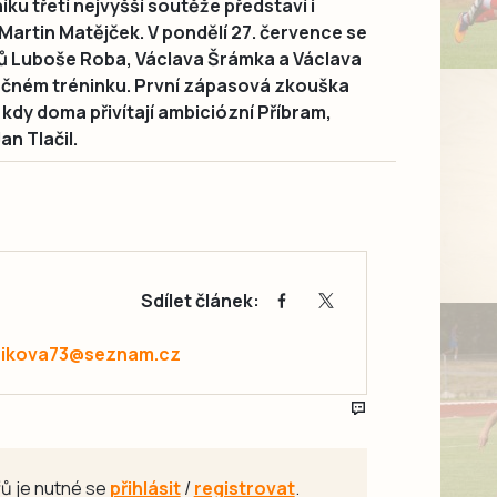
íku třetí nejvyšší soutěže představí i
artin Matějček. V pondělí 27. července se
ů Luboše Roba, Václava Šrámka a Václava
ečném tréninku. První zápasová zkouška
 kdy doma přivítají ambiciózní Příbram,
n Tlačil.
Sdílet článek:
zikova73@seznam.cz
ů je nutné se
přihlásit
/
registrovat
.