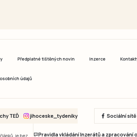
ny
Předplatné tištěných novin
Inzerce
Kontakt
osobních údajů
echy TEĎ
jihoceske_tydeniky
Sociální sít
Pravidla vkládání Inzerátů a zpracování
 článků, je bez