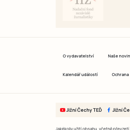
O vydavatelství
Naše novi
Kalendář událostí
Ochrana 
Jižní Čechy TEĎ
Jižní Č
Jakékoliv užití obsahu, včetně převzetí