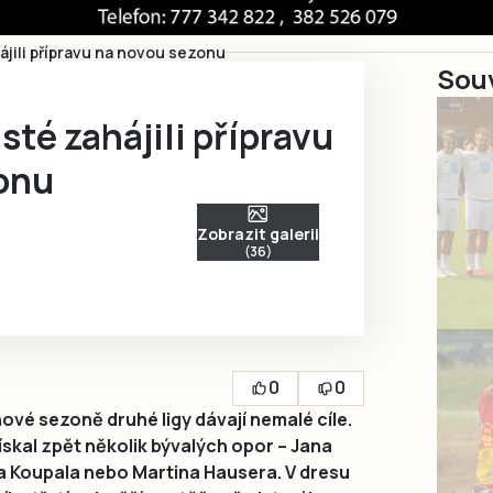
ájili přípravu na novou sezonu
Souv
sté zahájili přípravu
onu
Zobrazit galerii
(36)
0
0
 nové sezoně druhé ligy dávají nemalé cíle.
kal zpět několik bývalých opor – Jana
 Koupala nebo Martina Hausera. V dresu