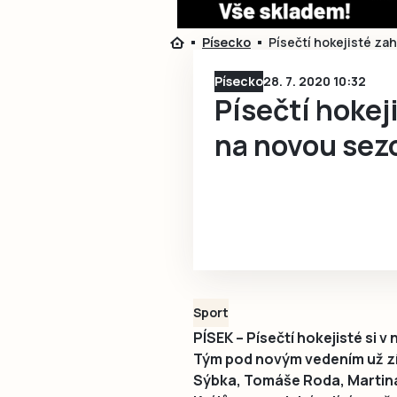
Písecko
Písečtí hokejisté zah
Písecko
28. 7. 2020 10:32
Písečtí hokeji
na novou sez
Sport
PÍSEK – Písečtí hokejisté si v
Tým pod novým vedením už zís
Sýbka, Tomáše Roda, Martina