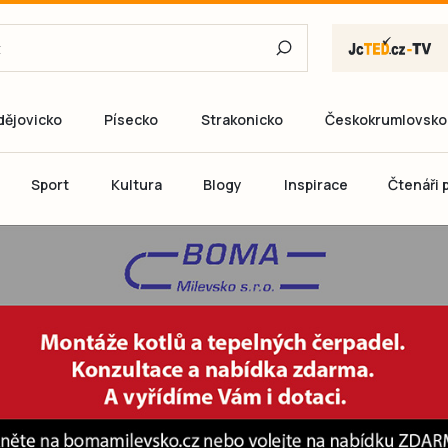
dějovicko
Písecko
Strakonicko
Českokrumlovsko
E-mail
Sport
Kultura
Blogy
Inspirace
Čtenáři p
Heslo
P
Přihlás
Ještě nemám ú