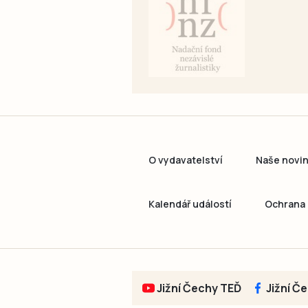
O vydavatelství
Naše novi
Kalendář událostí
Ochrana 
Jižní Čechy TEĎ
Jižní Č