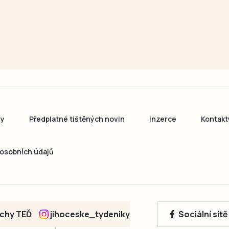
ny
Předplatné tištěných novin
Inzerce
Kontakt
osobních údajů
echy TEĎ
jihoceske_tydeniky
Sociální sít