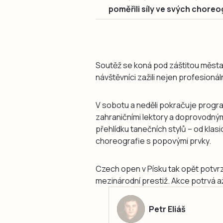
poměřili síly ve svých choreog
Soutěž se koná pod záštitou města P
návštěvníci zažili nejen profesioná
V sobotu a neděli pokračuje progra
zahraničními lektory a doprovodným
přehlídku tanečních stylů – od kla
choreografie s popovými prvky.
Czech open v Písku tak opět potvrzu
mezinárodní prestiž. Akce potrvá a
Petr Eliáš