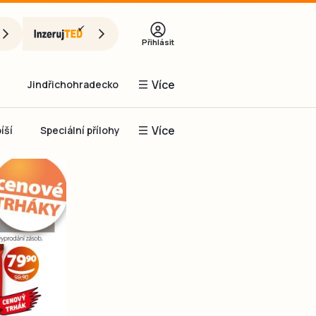
Přihlásit
Více
Jindřichohradecko
Více
íší
Speciální přílohy
Prachaticko
Inzerce
Obnovit heslo
řihlásit se
it se přes Facebook
čet, chci se
Registrovat