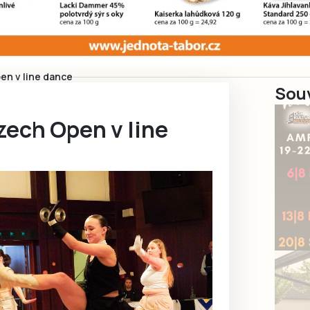
en v line dance
Souv
zech Open v line