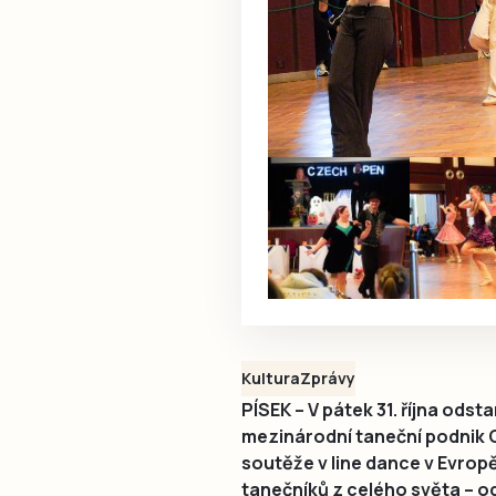
Kultura
Zprávy
PÍSEK – V pátek 31. října odst
mezinárodní taneční podnik C
soutěže v line dance v Evrop
tanečníků z celého světa – o