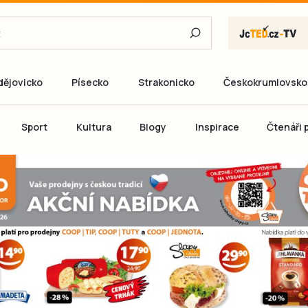
dějovicko
Písecko
Strakonicko
Českokrumlovsko
E-mail
Sport
Kultura
Blogy
Inspirace
Čtenáři p
Heslo
P
Přihlás
Ještě nemám ú