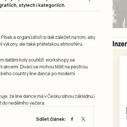
rafiích, stylech i kategoriích.
ísek a organizátoři si dali záležet na tom, aby
lní výkony, ale také přátelskou atmosféru.
m dalšími koly soutěží, workshopy se
i akcemi. Diváci se mohou těšit na pestrou
sického country line dance po moderní
je, že line dance má v Česku silnou základnu i
ž do nedělního večera.
Písecko
Dohodou
Koupím díly na Škoda
Sdílet článek:
100, 105, 120