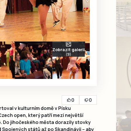
Zobrazit galerii
(9)
0
0
artoval v kulturním domě v Písku
zech open, který patří mezi největší
ě. Do jihočeského města dorazily stovky
d Spojených států až po Skandinávii – aby