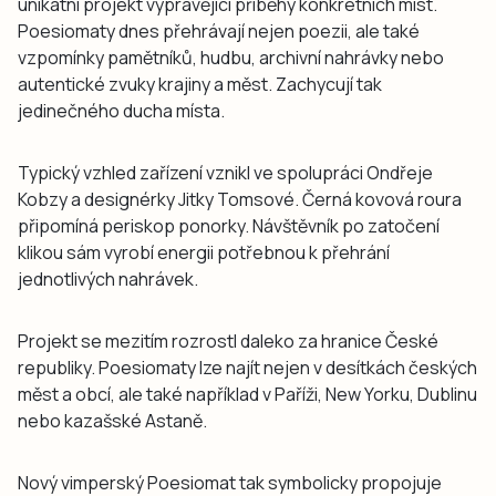
unikátní projekt vyprávějící příběhy konkrétních míst.
Poesiomaty dnes přehrávají nejen poezii, ale také
vzpomínky pamětníků, hudbu, archivní nahrávky nebo
autentické zvuky krajiny a měst. Zachycují tak
jedinečného ducha místa.
Typický vzhled zařízení vznikl ve spolupráci Ondřeje
Kobzy a designérky Jitky Tomsové. Černá kovová roura
připomíná periskop ponorky. Návštěvník po zatočení
klikou sám vyrobí energii potřebnou k přehrání
jednotlivých nahrávek.
Projekt se mezitím rozrostl daleko za hranice České
republiky. Poesiomaty lze najít nejen v desítkách českých
měst a obcí, ale také například v Paříži, New Yorku, Dublinu
nebo kazašské Astaně.
Nový vimperský Poesiomat tak symbolicky propojuje