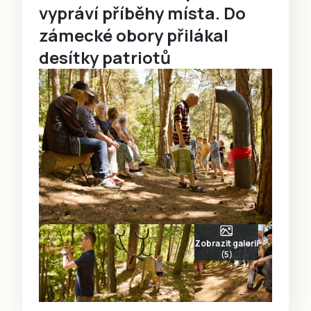
vypráví příběhy místa. Do
zámecké obory přilákal
desítky patriotů
Zobrazit galerii
(5)