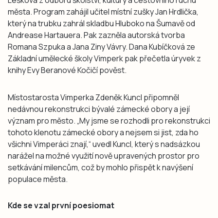
města. Program zahájil učitel místní zušky Jan Hrdlička,
který na trubku zahrál skladbu Hluboko na Šumavě od
Andrease Hartauera. Pak zazněla autorská tvorba
Romana Szpuka a Jana Ziny Vávry. Dana Kubíčková ze
Základní umělecké školy Vimperk pak přečetla úryvek z
knihy Evy Beranové Kočičí pověst.
Místostarosta Vimperka Zdeněk Kuncl připomněl
nedávnou rekonstrukci bývalé zámecké obory a její
význam pro město. „My jsme se rozhodli pro rekonstrukci
tohoto klenotu zámecké obory a nejsem si jist, zda ho
všichni Vimperáci znají,“ uvedl Kuncl, který s nadsázkou
narážel na možné využití nově upravených prostor pro
setkávání milencům, což by mohlo přispět k navýšení
populace města.
Kde se vzal první poesiomat