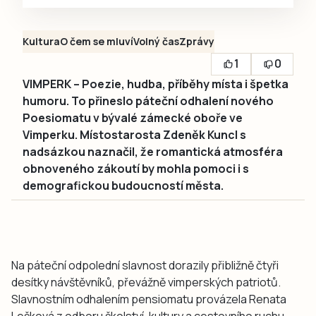
Kultura
O čem se mluví
Volný čas
Zprávy
1
0
VIMPERK – Poezie, hudba, příběhy místa i špetka
humoru. To přineslo páteční odhalení nového
Poesiomatu v bývalé zámecké oboře ve
Vimperku. Místostarosta Zdeněk Kuncl s
nadsázkou naznačil, že romantická atmosféra
obnoveného zákoutí by mohla pomoci i s
demografickou budoucností města.
Na páteční odpolední slavnost dorazily přibližně čtyři
desítky návštěvníků, převážně vimperských patriotů.
Slavnostním odhalením pensiomatu provázela Renata
Lešková z odboru školství, kultury a cestovního ruchu