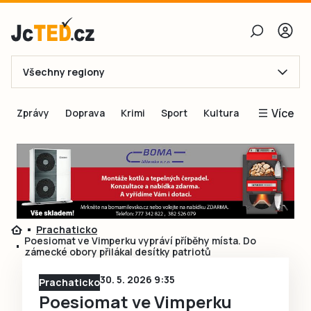
Všechny regiony
E-mail
Více
Zprávy
Doprava
Krimi
Sport
Kultura
Heslo
Blogy
Obnovit heslo
Inspirace
Čtenáři píší
Přihlásit se
Speciální přílohy
Prachaticko
Přihlásit se přes Facebook
Inzerce
Poesiomat ve Vimperku vypráví příběhy místa. Do
zámecké obory přilákal desítky patriotů
Ještě nemám účet, chci se
Registrovat
30. 5. 2026 9:35
Prachaticko
Poesiomat ve Vimperku