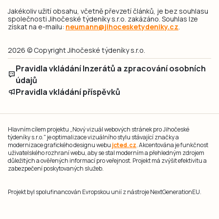
Jakékoliv užití obsahu, včetně převzetí článků, je bez souhlasu
společnosti Jihočeské týdeníky s.r.o. zakázáno. Souhlas lze
získat na e-mailu:
neumann@jihocesketydeniky.cz
.
2026 © Copyright Jihočeské týdeníky s.r.o.
Pravidla vkládání Inzerátů a zpracování osobních
údajů
Pravidla vkládání příspěvků
Hlavním cílem projektu „Nový vizuál webových stránek pro Jihočeské
týdeníky s.r.o." je optimalizace vizuálního stylu stávající značky a
modernizace grafického designu webu
jcted.cz
. Akcentována je funkčnost
uživatelského rozhraní webu, aby se stal moderním a přehledným zdrojem
důležitých a ověřených informací pro veřejnost. Projekt má zvýšit efektivitu a
zabezpečení poskytovaných služeb.
Projekt byl spolufinancován Evropskou unií z nástroje NextGenerationEU.