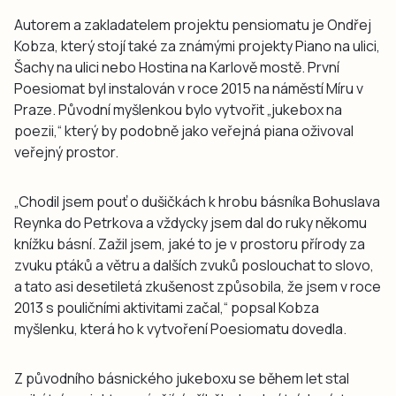
Autorem a zakladatelem projektu pensiomatu je Ondřej
Kobza, který stojí také za známými projekty Piano na ulici,
Šachy na ulici nebo Hostina na Karlově mostě. První
Poesiomat byl instalován v roce 2015 na náměstí Míru v
Praze. Původní myšlenkou bylo vytvořit „jukebox na
poezii,“ který by podobně jako veřejná piana oživoval
veřejný prostor.
„Chodil jsem pouť o dušičkách k hrobu básníka Bohuslava
Reynka do Petrkova a vždycky jsem dal do ruky někomu
knížku básní. Zažil jsem, jaké to je v prostoru přírody za
zvuku ptáků a větru a dalších zvuků poslouchat to slovo,
a tato asi desetiletá zkušenost způsobila, že jsem v roce
2013 s pouličními aktivitami začal,“ popsal Kobza
myšlenku, která ho k vytvoření Poesiomatu dovedla.
Z původního básnického jukeboxu se během let stal