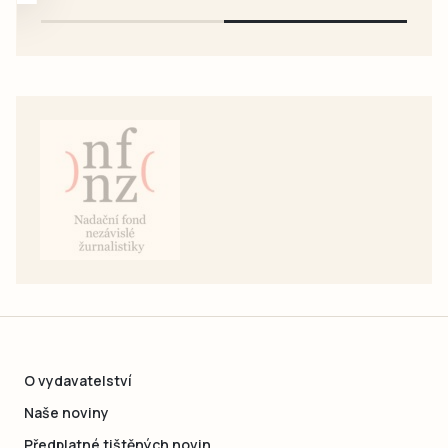
O vydavatelství
Naše noviny
Předplatné tištěných novin