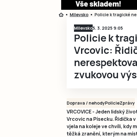
Milevsko
Policie k tragické 
Milevsko
5. 3. 2025 9:05
Policie k tra
Vrcovic: Řidi
nerespektova
zvukovou výs
Doprava / nehody
Policie
Zprávy
VRCOVICE - Jeden lidský život
Vrcovic na Písecku. Řidička
vjela na koleje ve chvíli, kdy 
těžká zranění, kterým na míst