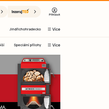
Přihlásit
Více
Jindřichohradecko
Více
íší
Speciální přílohy
Prachaticko
Inzerce
Obnovit heslo
řihlásit se
it se přes Facebook
čet, chci se
Registrovat