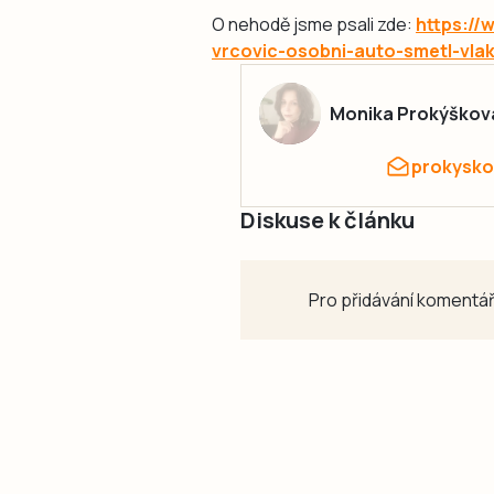
O nehodě jsme psali zde:
https://
vrcovic-osobni-auto-smetl-vla
Monika Prokýškov
prokysko
Diskuse k článku
Pro přidávání komentář