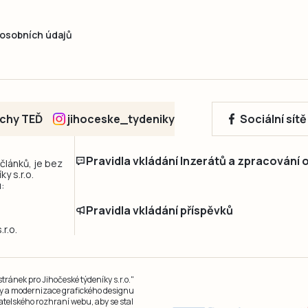
osobních údajů
echy TEĎ
jihoceske_tydeniky
Sociální sít
Pravidla vkládání Inzerátů a zpracování
 článků, je bez
y s.r.o.
:
Pravidla vkládání příspěvků
r.o.
ránek pro Jihočeské týdeníky s.r.o."
čky a modernizace grafického designu
atelského rozhraní webu, aby se stal