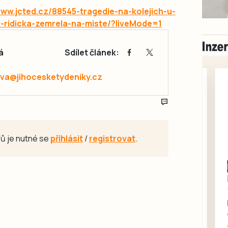
www.jcted.cz/88545-tragedie-na-kolejich-u-
k-ridicka-zemrela-na-miste/?liveMode=1
á
Sdílet článek:
va@jihocesketydeniky.cz
ů je nutné se
přihlásit
/
registrovat
.
Milevsko
Zdarma /
Daruji 
rukou k
Daruji do
kotě-kočk