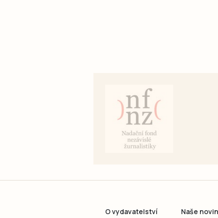
O vydavatelství
Naše novi