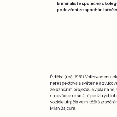
kriminalisté společně s kole
podezření ze spáchání přeči
Řidička (roč. 1981) Volkswagenu j
nerespektovala světelné a zvukov
železničním přejezdu a vjela na něj 
strojvůdce okamžitě použil rychlob
vozidle utrpěla velmi těžká zranění 
Milan Bajcura.