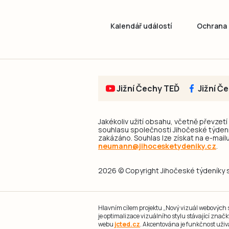
Kalendář událostí
Ochrana 
Jižní Čechy TEĎ
Jižní Č
Jakékoliv užití obsahu, včetně převzetí
souhlasu společnosti Jihočeské týdeník
zakázáno. Souhlas lze získat na e-mailu
neumann@jihocesketydeniky.cz
.
2026 © Copyright Jihočeské týdeníky s.
Hlavním cílem projektu „Nový vizuál webových st
je optimalizace vizuálního stylu stávající zna
webu
jcted.cz
. Akcentována je funkčnost uživ