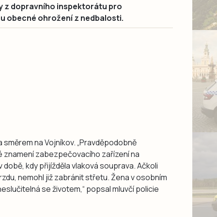
gy z dopravního inspektorátu pro
nu obecné ohrožení z nedbalosti.
ela směrem na Vojníkov. „Pravděpodobně
é znamení zabezpečovacího zařízení na
v době, kdy přijížděla vlaková souprava. Ačkoli
rzdu, nemohl již zabránit střetu. Žena v osobním
neslučitelná se životem,“ popsal mluvčí policie