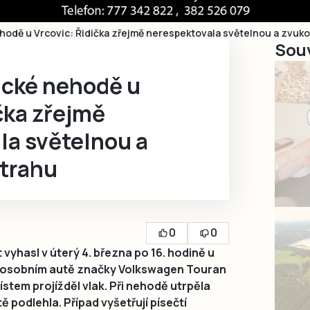
nehodě u Vrcovic: Řidička zřejmě nerespektovala světelnou a zvuk
Souv
gické nehodě u
čka zřejmě
la světelnou a
trahu
0
0
 vyhasl v úterý 4. března po 16. hodině u
 v osobním autě značky Volkswagen Touran
místem projížděl vlak. Při nehodě utrpěla
ě podlehla. Případ vyšetřují písečtí