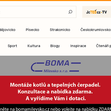
dějovicko
Písecko
Strakonicko
Českokrumlovsko
E-mail
Sport
Kultura
Blogy
Inspirace
Čtenáři p
Heslo
P
Přihlás
Ještě nemám ú