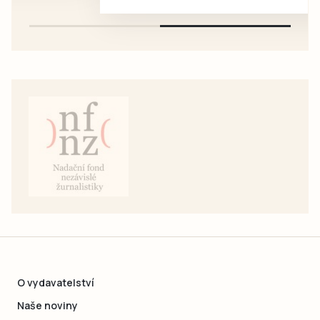
pouze na e-mail: svorpi@seznam.cz.
O vydavatelství
Naše noviny