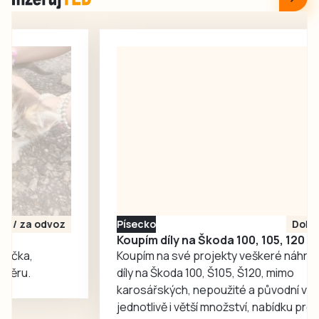
oslavili 40 let od
áčko už ve
založení klubu.
středočeské I. A
Činovníci
třídě souběžně
Hladových hrochů
hrálo první mistrák
připravili den
ve Zdicích (3:1).
naplněný zábavou
Svěřenci…
a různými hrami.
Ve VIP prostorách
si mohli zájemci
prohlédnout staré
softballové
vybavení,
historické plakáty,
Písecko
Dohodou
vývoj dresu klubu,
Koupím díly na Škoda 100, 105, 120
historické pálky
Koupím na své projekty veškeré náhradní
či…
díly na Škoda 100, Š105, Š120, mimo
karosářských, nepoužité a původní výroby,
jednotlivě i větší množství, nabídku prosím