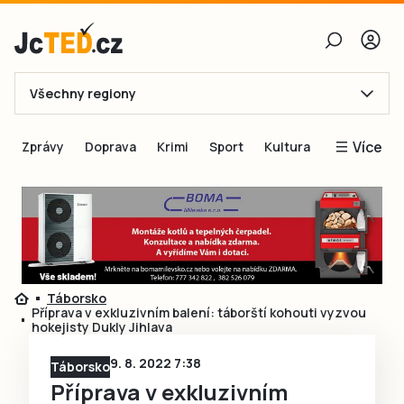
Všechny regiony
E-mail
Více
Zprávy
Doprava
Krimi
Sport
Kultura
Heslo
Blogy
Obnovit heslo
Inspirace
Čtenáři píší
Přihlásit se
Speciální přílohy
Táborsko
Přihlásit se přes Facebook
Inzerce
Příprava v exkluzivním balení: táborští kohouti vyzvou
hokejisty Dukly Jihlava
Ještě nemám účet, chci se
Registrovat
9. 8. 2022 7:38
Táborsko
Příprava v exkluzivním