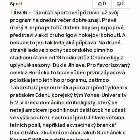
0
0
Sport
TÁBOR – Táborští sportovní příznivci už svůj
program na dnešní večer dobře znají. Právě
úterý 9. srpna je totiž datem, kdy se jim poprvé
představí v akci druholigoví hokejoví kohouti. A
nebude to jen tak ledajaká příprava. Na druhé
straně ledové plochy táborského zimního
stadionu stane od 18 hodin vítěz Chance ligy z
uplynulé sezony: Dukla Jihlava. Pro favorizovaný
celek z Horácka to bude vůbec první zápasová
položka jeho letního programu, zatímco
Táborští už jednou hráli a porazili před týdnem v
pražském Edenu korejský tým Yonsei University
6:2. V dresu domácího druholigisty, který se
netají ambicemi podniknout další útok na účast
ve vyšší soutěži, nastoupí proti Jihlavě většina
letních posil, například exvsetínský brankář
David Gába, zkušení obránci Jakub Suchánek s
Karlem Plášilem a další novicové.