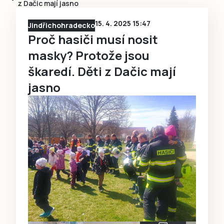
z Dačic mají jasno
15. 4. 2025 15:47
Jindřichohradecko
Proč hasiči musí nosit
masky? Protože jsou
škaredí. Děti z Dačic mají
jasno