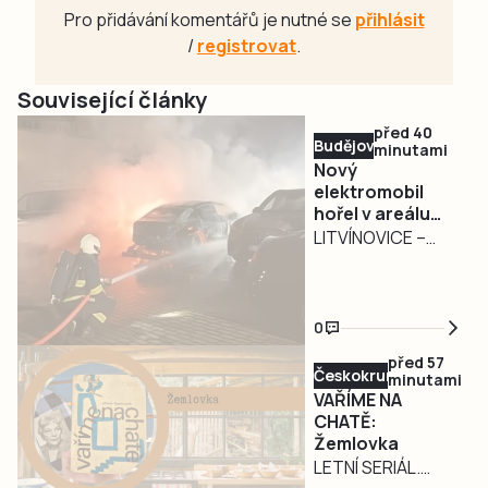
Pro přidávání komentářů je nutné se
přihlásit
/
registrovat
.
Související články
před 40
Budějovicko
minutami
Nový
elektromobil
hořel v areálu
autosalonu v
LITVÍNOVICE –
Litvínovicích
Požár nového
elektromobilu
zaměstnal ve
0
čtvrtek 7. srpna
před 57
nad ránem
Českokrumlovsko
minutami
profesionální i
VAŘÍME NA
dobrovolné
CHATĚ:
Žemlovka
hasiče v
LETNÍ SERIÁL.
Litvínovicích na