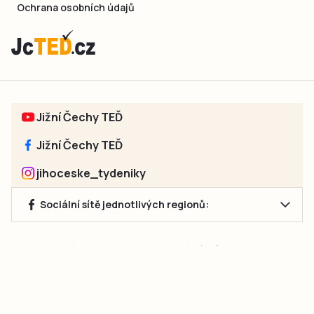
Ochrana osobních údajů
Jižní Čechy TEĎ
Jižní Čechy TEĎ
jihoceske_tydeniky
Sociální sítě jednotlivých regionů:
Jakékoliv užití obsahu, včetně převzetí článků, je bez souhlasu
společnosti Jihočeské týdeníky s.r.o. zakázáno. Souhlas lze
získat na e-mailu:
neumann@jihocesketydeniky.cz
.
2026 © Copyright Jihočeské týdeníky s.r.o.