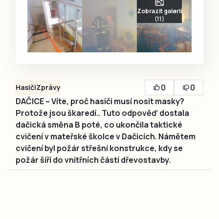
Zobrazit galerii
(11)
0
0
Hasiči
Zprávy
DAČICE – Víte, proč hasiči musí nosit masky?
Protože jsou škaredí.. Tuto odpověď dostala
dačická směna B poté, co ukončila taktické
cvičení v mateřské školce v Dačicích. Námětem
cvičení byl požár střešní konstrukce, kdy se
požár šíří do vnitřních částí dřevostavby.