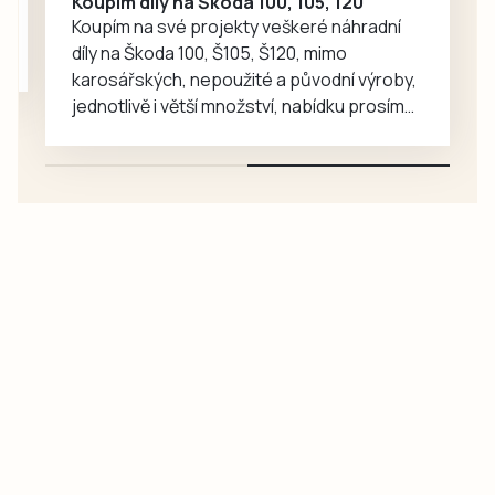
Koupím díly na Škoda 100, 105, 120
Krumlov se…
Koupím na své projekty veškeré náhradní
díly na Škoda 100, Š105, Š120, mimo
karosářských, nepoužité a původní výroby,
jednotlivě i větší množství, nabídku prosím
pouze na e-mail: svorpi@seznam.cz.