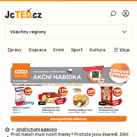
Všechny regiony
E-mail
Více
Zprávy
Doprava
Krimi
Sport
Kultura
Heslo
Blogy
Obnovit heslo
Inspirace
Čtenáři píší
Přihlásit se
Speciální přílohy
Přihlásit se přes Facebook
Inzerce
Ještě nemám účet, chci se
Registrovat
Jindřichohradecko
Proč hasiči musí nosit masky? Protože jsou škaredí. Děti