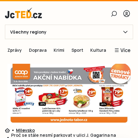
Všechny regiony
E-mail
Více
Zprávy
Doprava
Krimi
Sport
Kultura
Heslo
Blogy
Obnovit heslo
Inspirace
Čtenáři píší
Přihlásit se
Speciální přílohy
Přihlásit se přes Facebook
Inzerce
Ještě nemám účet, chci se
Registrovat
Milevsko
Proč se stále nesmí parkovat v ulici J. Gagarina na