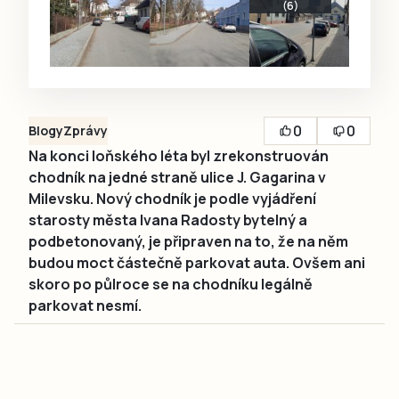
(6)
0
0
Blogy
Zprávy
Na konci loňského léta byl zrekonstruován
chodník na jedné straně ulice J. Gagarina v
Milevsku. Nový chodník je podle vyjádření
starosty města Ivana Radosty bytelný a
podbetonovaný, je připraven na to, že na něm
budou moct částečně parkovat auta. Ovšem ani
skoro po půlroce se na chodníku legálně
parkovat nesmí.