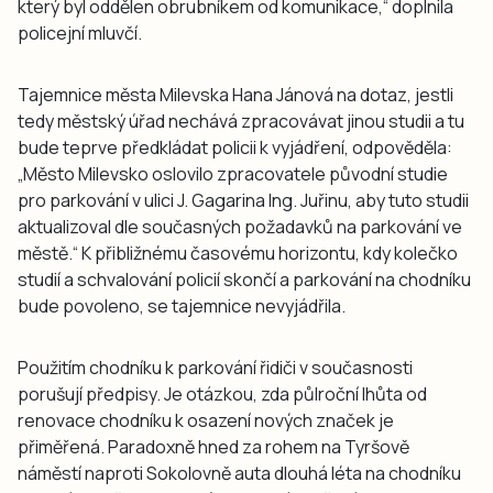
který byl oddělen obrubníkem od komunikace,“ doplnila
policejní mluvčí.
Tajemnice města Milevska Hana Jánová na dotaz, jestli
tedy městský úřad nechává zpracovávat jinou studii a tu
bude teprve předkládat policii k vyjádření, odpověděla:
„Město Milevsko oslovilo zpracovatele původní studie
pro parkování v ulici J. Gagarina Ing. Juřinu, aby tuto studii
aktualizoval dle současných požadavků na parkování ve
městě.“ K přibližnému časovému horizontu, kdy kolečko
studií a schvalování policií skončí a parkování na chodníku
bude povoleno, se tajemnice nevyjádřila.
Použitím chodníku k parkování řidiči v současnosti
porušují předpisy. Je otázkou, zda půlroční lhůta od
renovace chodníku k osazení nových značek je
přiměřená. Paradoxně hned za rohem na Tyršově
náměstí naproti Sokolovně auta dlouhá léta na chodníku