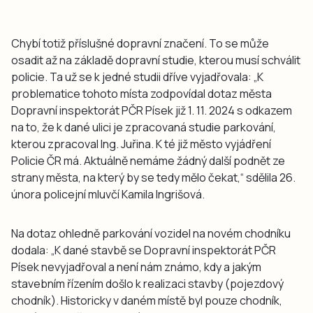
Chybí totiž příslušné dopravní značení. To se může
osadit až na základě dopravní studie, kterou musí schválit
policie. Ta už se k jedné studii dříve vyjadřovala: „K
problematice tohoto místa zodpovídal dotaz města
Dopravní inspektorát PČR Písek již 1. 11. 2024 s odkazem
na to, že k dané ulici je zpracovaná studie parkování,
kterou zpracoval Ing. Juřina. K té již město vyjádření
Policie ČR má. Aktuálně nemáme žádný další podnět ze
strany města, na který by se tedy mělo čekat,“ sdělila 26.
února policejní mluvčí Kamila Ingrišová.
Na dotaz ohledně parkování vozidel na novém chodníku
dodala: „K dané stavbě se Dopravní inspektorát PČR
Písek nevyjadřoval a není nám známo, kdy a jakým
stavebním řízením došlo k realizaci stavby (pojezdový
chodník). Historicky v daném místě byl pouze chodník,