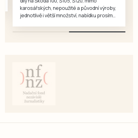
díly na Škoda 100, Š105, Š120, mimo
karosářských, nepoužité a původní výroby,
jednotlivě i větší množství, nabídku prosím
pouze na e-mail: svorpi@seznam.cz.