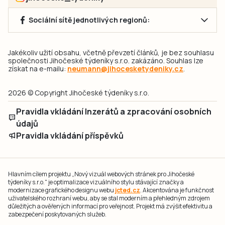
Sociální sítě jednotlivých regionů:
Jakékoliv užití obsahu, včetně převzetí článků, je bez souhlasu
společnosti Jihočeské týdeníky s.r.o. zakázáno. Souhlas lze
získat na e-mailu:
neumann@jihocesketydeniky.cz
.
2026 © Copyright Jihočeské týdeníky s.r.o.
Pravidla vkládání Inzerátů a zpracování osobních
údajů
Pravidla vkládání příspěvků
Hlavním cílem projektu „Nový vizuál webových stránek pro Jihočeské
týdeníky s.r.o." je optimalizace vizuálního stylu stávající značky a
modernizace grafického designu webu
jcted.cz
. Akcentována je funkčnost
uživatelského rozhraní webu, aby se stal moderním a přehledným zdrojem
důležitých a ověřených informací pro veřejnost. Projekt má zvýšit efektivitu a
zabezpečení poskytovaných služeb.