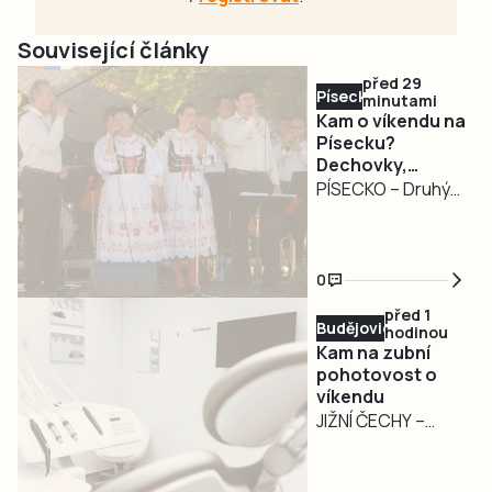
Související články
před 29
Písecko
minutami
Kam o víkendu na
Písecku?
Dechovky,
pohádkový les,
PÍSECKO – Druhý
jazz i Slavnost
srpnový víkend
venkova
nabídne na
Písecku pestrý
0
program pro
před 1
milovníky hudby,
Budějovicko
hodinou
rodiny s dětmi i
Kam na zubní
příznivce
pohotovost o
víkendu
venkovských
JIŽNÍ ČECHY –
slavností.
Kromě krajské
Návštěvníci mohou
zubní pohotovosti
zamířit na