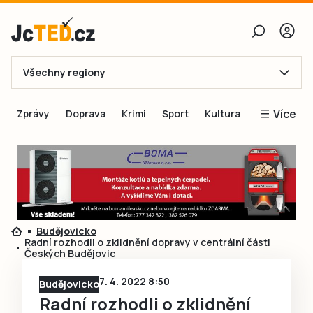
Všechny regiony
E-mail
Více
Zprávy
Doprava
Krimi
Sport
Kultura
Heslo
Blogy
Obnovit heslo
Inspirace
Čtenáři píší
Přihlásit se
Speciální přílohy
Budějovicko
Přihlásit se přes Facebook
Inzerce
Radní rozhodli o zklidnění dopravy v centrální části
Českých Budějovic
Ještě nemám účet, chci se
Registrovat
7. 4. 2022 8:50
Budějovicko
Radní rozhodli o zklidnění