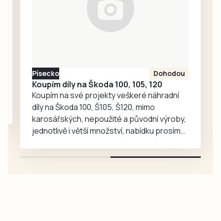
stomatologické
komory –
jindřichohradecká,
táborská a
společně také
strakonická,
Písecko
Dohodou
písecká a
Koupím díly na Škoda 100, 105, 120
prachatická.
Koupím na své projekty veškeré náhradní
Krajská
díly na Škoda 100, Š105, Š120, mimo
pohotovost v
karosářských, nepoužité a původní výroby,
budějovické
jednotlivě i větší množství, nabídku prosím
Lidické ulici je…
pouze na e-mail: svorpi@seznam.cz.