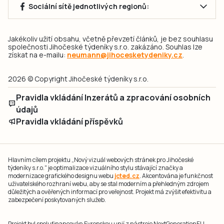
Sociální sítě jednotlivých regionů:
Jakékoliv užití obsahu, včetně převzetí článků, je bez souhlasu
společnosti Jihočeské týdeníky s.r.o. zakázáno. Souhlas lze
získat na e-mailu:
neumann@jihocesketydeniky.cz
.
2026 © Copyright Jihočeské týdeníky s.r.o.
Pravidla vkládání Inzerátů a zpracování osobních
údajů
Pravidla vkládání příspěvků
Hlavním cílem projektu „Nový vizuál webových stránek pro Jihočeské
týdeníky s.r.o." je optimalizace vizuálního stylu stávající značky a
modernizace grafického designu webu
jcted.cz
. Akcentována je funkčnost
uživatelského rozhraní webu, aby se stal moderním a přehledným zdrojem
důležitých a ověřených informací pro veřejnost. Projekt má zvýšit efektivitu a
zabezpečení poskytovaných služeb.
Projekt byl spolufinancován Evropskou unií z nástroje NextGenerationEU.