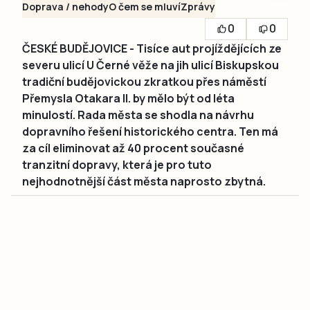
Doprava / nehody
O čem se mluví
Zprávy
0
0
ČESKÉ BUDĚJOVICE - Tisíce aut projíždějících ze
severu ulicí U Černé věže na jih ulicí Biskupskou
tradiční budějovickou zkratkou přes náměstí
Přemysla Otakara II. by mělo být od léta
minulostí. Rada města se shodla na návrhu
dopravního řešení historického centra. Ten má
za cíl eliminovat až 40 procent současné
tranzitní dopravy, která je pro tuto
nejhodnotnější část města naprosto zbytná.