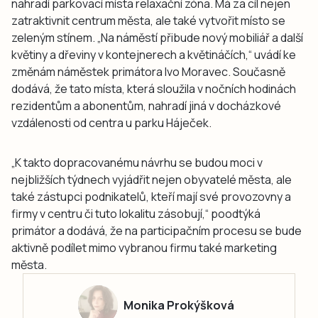
nahradí parkovací místa relaxační zóna. Má za cíl nejen
zatraktivnit centrum města, ale také vytvořit místo se
zeleným stínem. „Na náměstí přibude nový mobiliář a další
květiny a dřeviny v kontejnerech a květináčích,“ uvádí ke
změnám náměstek primátora Ivo Moravec. Současně
dodává, že tato místa, která sloužila v nočních hodinách
rezidentům a abonentům, nahradí jiná v docházkové
vzdálenosti od centra u parku Háječek.
„K takto dopracovanému návrhu se budou moci v
nejbližších týdnech vyjádřit nejen obyvatelé města, ale
také zástupci podnikatelů, kteří mají své provozovny a
firmy v centru či tuto lokalitu zásobují,“ poodtýká
primátor a dodává, že na participačním procesu se bude
aktivně podílet mimo vybranou firmu také marketing
města.
Monika Prokýšková