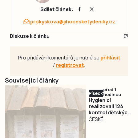
Sdílet článek:
prokyskova@jihocesketydeniky.cz
Diskuse k článku
Pro přidávání komentářů je nutné se
přihlásit
/
registrovat
.
Související články
před 1
Písecko
hodinou
Hygienici
realizovali 124
kontrol dětských
táborů a uložili
ČESKÉ
na místě šest
BUDĚJOVICE – Po
sankcí. Sezonu
124 kontrolách,
považují za