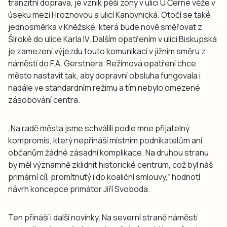
tranzitní doprava, je vznik pěší zóny v ulici U Černé věže v
úseku mezi Hroznovou a ulicí Kanovnická. Otočí se také
jednosměrka v Kněžské, která bude nově směřovat z
Široké do ulice Karla IV. Dalším opatřením v ulici Biskupská
je zamezení výjezdu touto komunikací v jižním směru z
náměstí do F.A. Gerstnera. Režimová opatření chce
město nastavit tak, aby dopravní obsluha fungovala i
nadále ve standardním režimu a tím nebylo omezené
zásobování centra.
„Na radě města jsme schválili podle mne přijatelný
kompromis, který nepřináší místním podnikatelům ani
občanům žádné zásadní komplikace. Na druhou stranu
by měl významně zklidnit historické centrum, což byl náš
primární cíl, promítnutý i do koaliční smlouvy,“ hodnotí
návrh koncepce primátor Jiří Svoboda.
Ten přináší i další novinky. Na severní straně náměstí