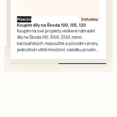
Kubeš, covid
přinesl útlum a
nebýt společných
Písecko
Dohodou
kol, nastupovala
Koupím díly na Škoda 100, 105, 120
by v…
Koupím na své projekty veškeré náhradní
díly na Škoda 100, Š105, Š120, mimo
karosářských, nepoužité a původní výroby,
jednotlivě i větší množství, nabídku prosím
pouze na e-mail: svorpi@seznam.cz.