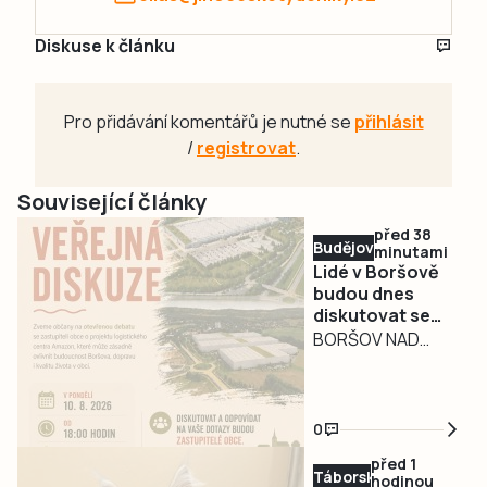
Diskuse k článku
Pro přidávání komentářů je nutné se
přihlásit
/
registrovat
.
Související články
před 38
Budějovicko
minutami
Lidé v Boršově
budou dnes
diskutovat se
zastupiteli o
BORŠOV NAD
projektu
VLTAVOU –
logistického
Vznikne v
centra Amazon
průmyslové zóně
0
v Boršově nad
před 1
Vltavou velká
Táborsko
hodinou