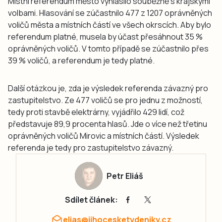
Místní referendum město vyhlásilo souběžně s krajskými
volbami. Hlasování se zúčastnilo 477 z 1207 oprávněných
voličů města a místních částí ve všech okrscích. Aby bylo
referendum platné, musela by účast přesáhnout 35 %
oprávněných voličů. V tomto případě se zúčastnilo přes
39 % voličů, a referendum je tedy platné.
Další otázkou je, zda je výsledek referenda závazný pro
zastupitelstvo. Ze 477 voličů se pro jednu z možností,
tedy proti stavbě elektrárny, vyjádřilo 429 lidí, což
představuje 89,9 procenta hlasů. Jde o více než třetinu
oprávněných voličů Mirovic a místních částí. Výsledek
referenda je tedy pro zastupitelstvo závazný.
Petr Eliáš
Sdílet článek:
elias@jihocesketydeniky.cz