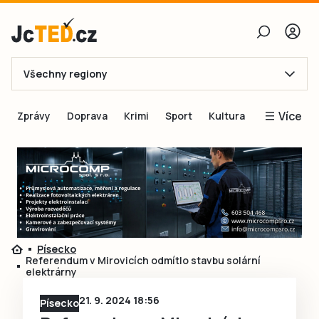
Všechny regiony
E-mail
Více
Zprávy
Doprava
Krimi
Sport
Kultura
Heslo
Blogy
Obnovit heslo
Inspirace
Čtenáři píší
Přihlásit se
Speciální přílohy
Přihlásit se přes Facebook
Inzerce
Písecko
Referendum v Mirovicích odmítlo stavbu solární
Ještě nemám účet, chci se
Registrovat
elektrárny
21. 9. 2024 18:56
Písecko