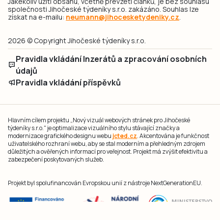
Jakékoliv užití obsahu, včetně převzetí článků, je bez souhlasu
společnosti Jihočeské týdeníky s.r.o. zakázáno. Souhlas lze
získat na e-mailu:
neumann@jihocesketydeniky.cz
.
2026 © Copyright Jihočeské týdeníky s.r.o.
Pravidla vkládání Inzerátů a zpracování osobních
údajů
Pravidla vkládání příspěvků
Hlavním cílem projektu „Nový vizuál webových stránek pro Jihočeské
týdeníky s.r.o." je optimalizace vizuálního stylu stávající značky a
modernizace grafického designu webu
jcted.cz
. Akcentována je funkčnost
uživatelského rozhraní webu, aby se stal moderním a přehledným zdrojem
důležitých a ověřených informací pro veřejnost. Projekt má zvýšit efektivitu a
zabezpečení poskytovaných služeb.
Projekt byl spolufinancován Evropskou unií z nástroje NextGenerationEU.