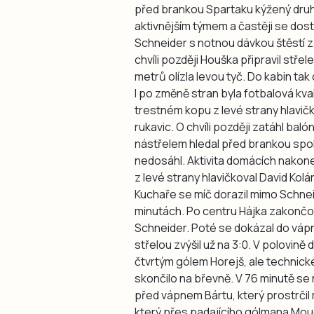
před brankou Spartaku kýžený druhý 
aktivnějším týmem a častěji se dos
Schneider s notnou dávkou štěstí z
chvíli později Houška připravil střel
metrů olízla levou tyč. Do kabin t
I po změně stran byla fotbalová kval
trestném kopu z levé strany hlavič
rukavic. O chvíli později zatáhl ba
nástřelem hledal před brankou spol
nedosáhl. Aktivita domácích nakone
z levé strany hlavičkoval David Kolá
Kuchaře se míč dorazil mimo Schneide
minutách. Po centru Hájka zakončova
Schneider. Poté se dokázal do váp
střelou zvýšil už na 3:0. V polovině
čtvrtým gólem Horejš, ale technic
skončilo na břevně. V 76 minutě se n
před vápnem Bártu, který prostrčil
který přes padajícího gólmana Moud