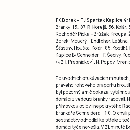
FK Borek – TJ Spartak Kaplice 4:
Branky: 15., 87. R. Horejš, 56. Kolár,
Rozhodčí: Picka – Brůžek, Kroupa. Ž
Borek: Moudrý – Endlicher, Leština,
Šťastný, Houška, Kolár (85. Kostík), 
Kaplice B: Schneider – F. Šedivý, Ku
(42. I. Presniakov), N. Popov, Mreni
Po úvodních oťukávacích minutách j
pravého rohového praporku kroutil 
byl pozorný a míč dokázal vytáhnou
domácí z vedoucí branky radovali. 
přihrávkou oslovil nepokrytého Ra
brankáře Schneidera – 1:0. O chvíl
šestnáctky odhodlal ke střele z toč
domácí tyče nevešla. V 21. minutě B