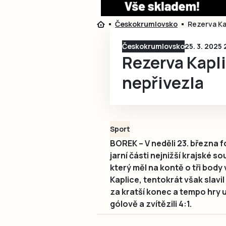
Českokrumlovsko
Rezerva Ka
Českokrumlovsko
25. 3. 2025 
Rezerva Kapli
nepřivezla
Sport
BOREK – V neděli 23. března f
jarní části nejnižší krajské s
který měl na kontě o tři body 
Kaplice, tentokrát však slavi
za kratší konec a tempo hry u
gólově a zvítězili 4:1.