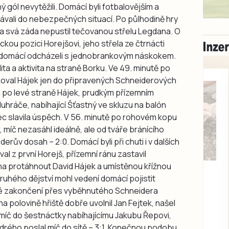
gól nevytěžili. Domácí byli fotbalovějším a
távali do nebezpečných situací. Po půlhodině hry
a svá záda nepustil tečovanou střelu Legdana. O
eckou pozici Horejšovi, jeho střela ze čtrnácti
ak domácí odcházeli s jednobrankovým náskokem.
ita a aktivita na straně Borku. Ve 49. minutě po
koval Hájek jen do připravených Schneiderových
lón po levé straně Hájek, prudkým přízemním
uhráče, nabíhající Šťastný ve skluzu na balón
c slavila úspěch. V 56. minutě po rohovém kopu
r, míč nezasáhl ideálně, ale od tváře bránícího
rův dosah – 2:0. Domácí byli při chuti i v dalších
l z první Horejš, přízemní ránu zastavil
na protáhnout David Hájek a umístěnou křížnou
Milevsko
 druhého dějství mohl vedení domácí pojistit
Zdarma / za odvoz
Daruji do dobrých
ké zakončení přes vyběhnutého Schneidera
rukou kotě
a polovině hřiště dobře uvolnil Jan Fejtek, našel
 míč do šestnáctky nabíhajícímu Jakubu Řepovi,
Daruji do dobrých rukou
rého poslal míč do sítě – 3:1. Konečnou podobu
kotě-kočka, odčervené,