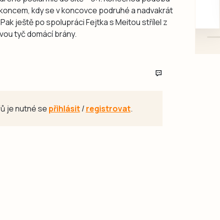
d koncem, kdy se v koncovce podruhé a nadvakrát
mazlivé, ihned k odběru.
Pak ještě po spolupráci Fejtka s Meitou střílel z
evou tyč domácí brány.
ů je nutné se
přihlásit
/
registrovat
.