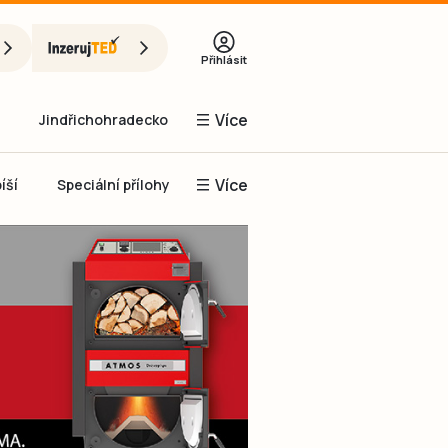
Přihlásit
Více
Jindřichohradecko
Více
íší
Speciální přílohy
Prachaticko
Inzerce
Obnovit heslo
řihlásit se
it se přes Facebook
čet, chci se
Registrovat