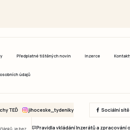
ny
Předplatné tištěných novin
Inzerce
Kontakt
osobních údajů
echy TEĎ
jihoceske_tydeniky
Sociální sít
Pravidla vkládání Inzerátů a zpracování
 článků, je bez