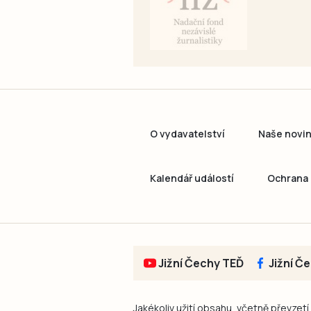
O vydavatelství
Naše novi
Kalendář událostí
Ochrana 
Jižní Čechy TEĎ
Jižní Č
Jakékoliv užití obsahu, včetně převzetí