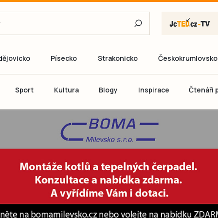
dějovicko
Písecko
Strakonicko
Českokrumlovsko
E-mail
Sport
Kultura
Blogy
Inspirace
Čtenáři p
Heslo
P
Přihlás
Ještě nemám ú