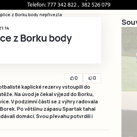
plice z Borku body nepřivezla
Souv
21:14
ce z Borku body
0
0
otbalisté kaplické rezervy vstoupili do
outěže. Na úvod je čekal výjezd do Borku,
více. V podzimní části se z výhry radovala
l Borek. Po většinu zápasu Spartak tahal
dávali domácí. Svou převahu potvrdili i