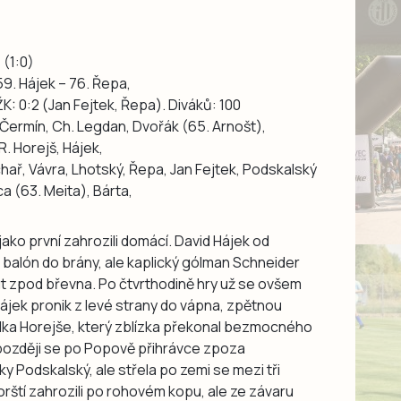
1
(1:0)
 59. Hájek – 76. Řepa,
K: 0:2 (Jan Fejtek, Řepa). Diváků: 100
 Čermín, Ch. Legdan, Dvořák (65. Arnošt),
R. Horejš, Hájek,
chař, Vávra, Lhotský, Řepa, Jan Fejtek, Podskalský
ca (63. Meita), Bárta,
ako první zahrozili domácí. David Hájek od
balón do brány, ale kaplický gólman Schneider
t zpod břevna. Po čtvrthodině hry už se ovšem
Hájek pronik z levé strany do vápna, zpětnou
dka Horejše, který zblízka překonal bezmocného
i později se po Popově přihrávce zpoza
ky Podskalský, ale střela po zemi se mezi tři
orští zahrozili po rohovém kopu, ale ze závaru