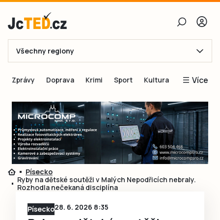
Všechny regiony
E-mail
Více
Zprávy
Doprava
Krimi
Sport
Kultura
Heslo
Blogy
Obnovit heslo
Inspirace
Čtenáři píší
Přihlásit se
Speciální přílohy
Přihlásit se přes Facebook
Inzerce
Písecko
Ryby na dětské soutěži v Malých Nepodřicích nebraly.
Ještě nemám účet, chci se
Registrovat
Rozhodla nečekaná disciplína
28. 6. 2026 8:35
Písecko