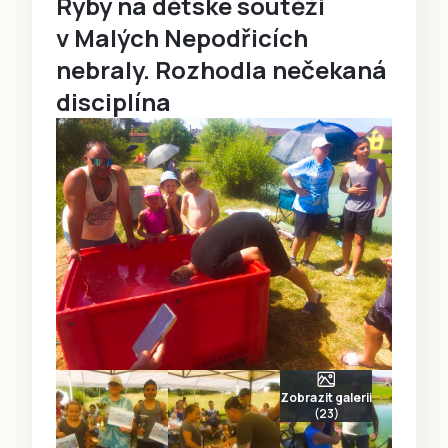
Ryby na dětské soutěži
v Malých Nepodřicích
nebraly. Rozhodla nečekaná
disciplína
Zobrazit galerii
(23)