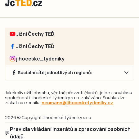
Jižní Čechy TEĎ
Jižní Čechy TEĎ
jihoceske_tydeniky
Sociální sítě jednotlivých regionů:
Jakékoliv užití obsahu, včetně převzetí článků, je bez souhlasu
společnosti Jihočeské týdeníky s.r.o. zakázáno. Souhlas lze
získat na e-mailu:
neumann@jihocesketydeniky.cz
.
2026 © Copyright Jihočeské týdeníky s.r.o.
Pravidla vkládání Inzerátů a zpracování osobních
údajů