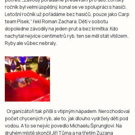
ročník byl velmi úspěšný, konal se ve spolupráci s hasiči.
Letošní ročník už pořádáme bez hasičů, pouze jako Carp
team Písek,“ řekl Roman Zachara. Děti v sobotu
dopoledne závodily na jeden prut a bez krmítka. Kdo
nachytal nejvíce centimetrů ryb, ten se měl stát vítězem.
Ryby ale vůbec nebraly.
Organizátoři tak přišli s vtipným nápadem. Nerozhodoval
počet chycených ryb, ale to, jak dlouho vydržely děti pod
vodou. A to se nejvíc povedlo Michaelu Šprunglovi. Na
druhém místě skončil Jiří Tůma a na třetím Zuzana