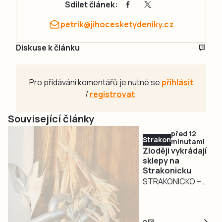
Sdílet článek:
petrik@jihocesketydeniky.cz
Diskuse k článku
Pro přidávání komentářů je nutné se
přihlásit
/
registrovat
.
Související články
před 12
Strakonicko
minutami
Zloději vykrádají
sklepy na
Strakonicku
STRAKONICKO –
Sklepy se staly
terčem zlodějů na
Strakonicku.