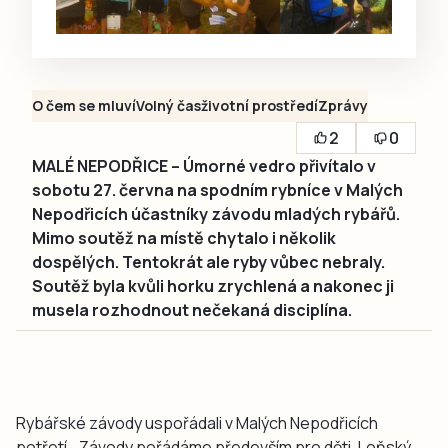
O čem se mluví
Volný čas
životní prostředí
Zprávy
2
0
MALÉ NEPODŘICE – Úmorné vedro přivítalo v
sobotu 27. června na spodním rybníce v Malých
Nepodřicích účastníky závodu mladých rybářů.
Mimo soutěž na místě chytalo i několik
dospělých. Tentokrát ale ryby vůbec nebraly.
Soutěž byla kvůli horku zrychlená a nakonec ji
musela rozhodnout nečekaná disciplína.
Rybářské závody uspořádali v Malých Nepodřicích
potřetí. „Závody pořádáme především pro děti. Loňský