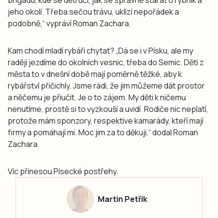
brigádu, kde se děti učí, jak se správně starat o rybník a
jeho okolí. Třeba sečou trávu, uklízí nepořádek a
podobně,“ vypráví Roman Zachara.
Kam chodí mladí rybáři chytat? „Dá se i v Písku, ale my
raději jezdíme do okolních vesnic, třeba do Semic. Děti z
města to v dnešní době mají poměrně těžké, aby k
rybářství přičichly. Jsme rádi, že jim můžeme dát prostor
a něčemu je přiučit. Je o to zájem. My děti k ničemu
nenutíme, prostě si to vyzkouší a uvidí. Rodiče nic neplatí,
protože mám sponzory, respektive kamarády, kteří mají
firmy a pomáhají mi. Moc jim za to děkuji,“ dodal Roman
Zachara.
Víc přinesou Písecké postřehy.
Martin Petřík