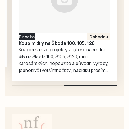
obecní knihovně
infrastruktury.
diskutovat…
Gepard Infra
zároveň uzavřel
smlouvu se
Státním fondem
Písecko
Dohodou
dopravní…
Koupím díly na Škoda 100, 105, 120
Koupím na své projekty veškeré náhradní
díly na Škoda 100, Š105, Š120, mimo
karosářských, nepoužité a původní výroby,
jednotlivě i větší množství, nabídku prosím
pouze na e-mail: svorpi@seznam.cz.