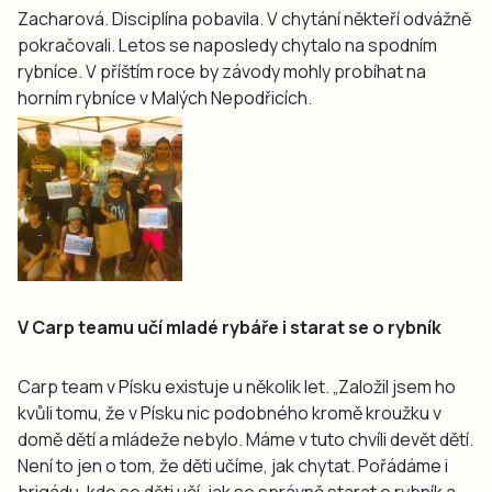
Zacharová. Disciplína pobavila. V chytání někteří odvážně
pokračovali. Letos se naposledy chytalo na spodním
rybníce. V příštím roce by závody mohly probíhat na
horním rybníce v Malých Nepodřicích.
V Carp teamu učí mladé rybáře i starat se o rybník
Carp team v Písku existuje u několik let. „Založil jsem ho
kvůli tomu, že v Písku nic podobného kromě kroužku v
domě dětí a mládeže nebylo. Máme v tuto chvíli devět dětí.
Není to jen o tom, že děti učíme, jak chytat. Pořádáme i