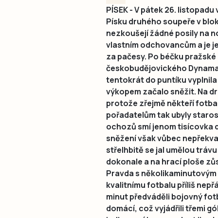
PÍSEK - V pátek 26. listopadu v
Písku druhého soupeře v blok
nezkoušejí žádné posily na no
vlastním odchovancům a je je
za pačesy. Po béčku pražské D
českobudějovického Dynama. 
tentokrát do puntíku vyplni
výkopem začalo sněžit. Na dr
protože zřejmě někteří fotbal
pořadatelům tak ubyly staro
ochozů smí jenom tisícovka d
sněžení však vůbec nepřekva
střelhbitě se jal umělou trávu
dokonale a na hrací ploše zůs
Pravda s několikaminutovým z
kvalitnímu fotbalu příliš nep
minut předváděli bojovný fot
domácí, což vyjádřili třemi gó