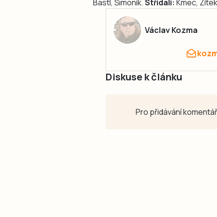
Bastl, Šimoník.
Střídali:
Kmec, Zítek
Václav Kozma
kozm
Diskuse k článku
Pro přidávání komentář