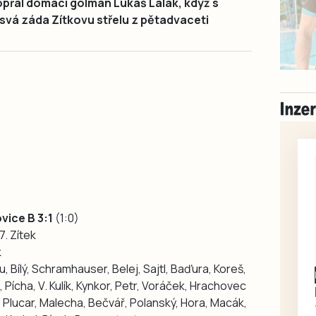
opřál domácí gólman Lukáš Lalák, když s
svá záda Zítkovu střelu z pětadvaceti
vice B 3:1
(1:0)
7. Zítek
k
au, Bílý, Schramhauser, Belej, Sajtl, Baďura, Koreš,
Písecko
Dohodou
, Pícha, V. Kulík, Kynkor, Petr, Voráček, Hrachovec
Koupím díly na Škoda
Plucar, Malecha, Bečvář, Polanský, Hora, Macák,
100, 105, 120