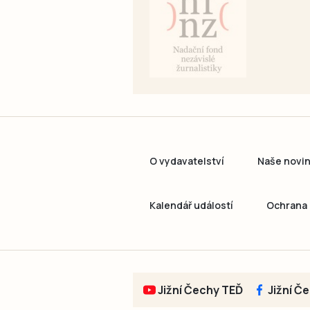
O vydavatelství
Naše novi
Kalendář událostí
Ochrana 
Jižní Čechy TEĎ
Jižní Č