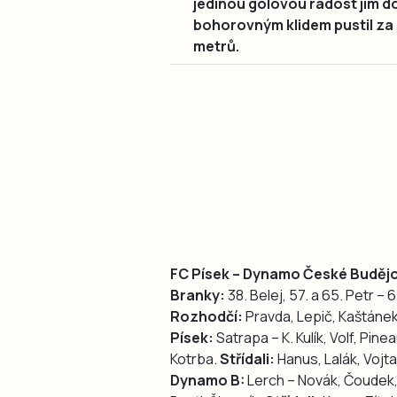
jedinou gólovou radost jim d
bohorovným klidem pustil za 
metrů.
FC Písek – Dynamo České Budějo
Branky:
38. Belej, 57. a 65. Petr – 6
Rozhodčí:
Pravda, Lepič, Kaštáne
Písek:
Satrapa – K. Kulík, Volf, Pine
Kotrba.
Střídali:
Hanus, Lalák, Vojta
Dynamo B:
Lerch – Novák, Čoudek, 