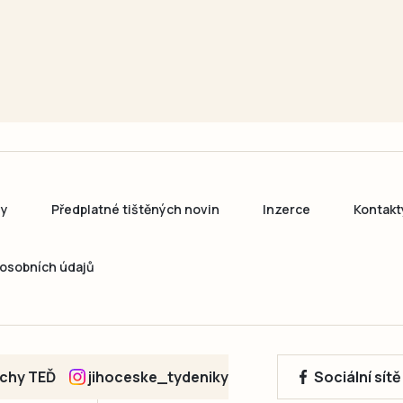
ny
Předplatné tištěných novin
Inzerce
Kontakt
osobních údajů
echy TEĎ
jihoceske_tydeniky
Sociální sít