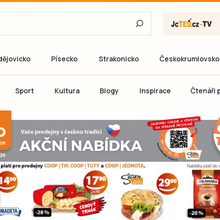
dějovicko
Písecko
Strakonicko
Českokrumlovsko
E-mail
Sport
Kultura
Blogy
Inspirace
Čtenáři p
Heslo
P
Přihlás
Ještě nemám ú