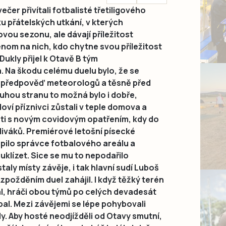
ečer přivítali fotbalisté třetiligového
u přátelských utkání, v kterých
vou sezonu, ale dávají příležitost
nom na nich, kdo chytne svou příležitost
ukly přijel k Otavě B tým
Na škodu celému duelu bylo, že se
la předpověď meteorologů a těsně před
uhou stranu to možná bylo i dobře,
oví příznivci zůstali v teple domova a
sti s novým covidovým opatřením, kdy do
iváků. Premiérové letošní písecké
pilo správce fotbalového areálu a
 uklízet. Sice se mu to nepodařilo
taly místy závěje, i tak hlavní sudí Luboš
požděním duel zahájil. I když těžký terén
řál, hráči obou týmů po celých devadesát
bal. Mezi závějemi se lépe pohybovali
ly. Aby hosté neodjížděli od Otavy smutní,