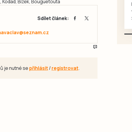
, Kodad, Bízek, Bouguetouta
Koupím na své projekty
veškeré náhradní díly na
Sdílet článek:
Škoda 100, Š105, Š120, mimo
karosářských, nepoužité a
avaclav@seznam.cz
původní výroby, jednotlivě i
větší množství, nabídku
prosím pouze na e-mail:
svorpi@seznam.cz.
ů je nutné se
přihlásit
/
registrovat
.