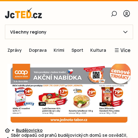
Všechny regiony
E-mail
Více
Zprávy
Doprava
Krimi
Sport
Kultura
Heslo
Blogy
Obnovit heslo
Inspirace
Čtenáři píší
Přihlásit se
Speciální přílohy
Přihlásit se přes Facebook
Inzerce
Ještě nemám účet, chci se
Registrovat
Budějovicko
Sběr odpadů od prahů budějovických domů se osvědčil,