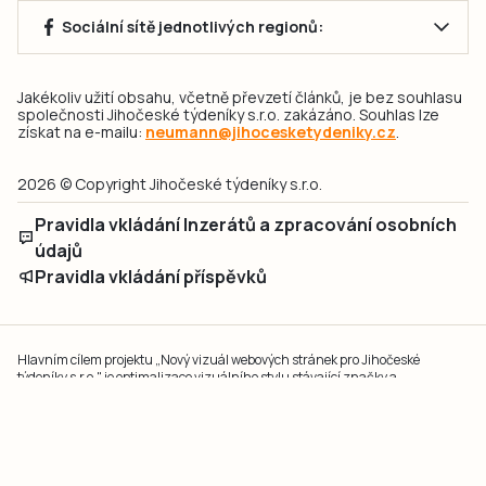
Sociální sítě jednotlivých regionů:
Jakékoliv užití obsahu, včetně převzetí článků, je bez souhlasu
společnosti Jihočeské týdeníky s.r.o. zakázáno. Souhlas lze
získat na e-mailu:
neumann@jihocesketydeniky.cz
.
2026 © Copyright Jihočeské týdeníky s.r.o.
Pravidla vkládání Inzerátů a zpracování osobních
údajů
Pravidla vkládání příspěvků
Hlavním cílem projektu „Nový vizuál webových stránek pro Jihočeské
týdeníky s.r.o." je optimalizace vizuálního stylu stávající značky a
modernizace grafického designu webu
jcted.cz
. Akcentována je funkčnost
uživatelského rozhraní webu, aby se stal moderním a přehledným zdrojem
důležitých a ověřených informací pro veřejnost. Projekt má zvýšit efektivitu a
zabezpečení poskytovaných služeb.