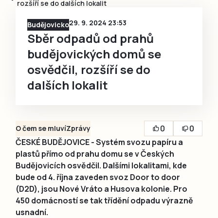
rozšíří se do dalších lokalit
29. 9. 2024 23:53
Budějovicko
Sběr odpadů od prahů
budějovických domů se
osvědčil, rozšíří se do
dalších lokalit
0
0
O čem se mluví
Zprávy
ČESKÉ BUDĚJOVICE - Systém svozu papíru a
plastů přímo od prahu domu se v Českých
Budějovicích osvědčil. Dalšími lokalitami, kde
bude od 4. října zaveden svoz Door to door
(D2D), jsou Nové Vráto a Husova kolonie. Pro
450 domácností se tak třídění odpadu výrazně
usnadní.