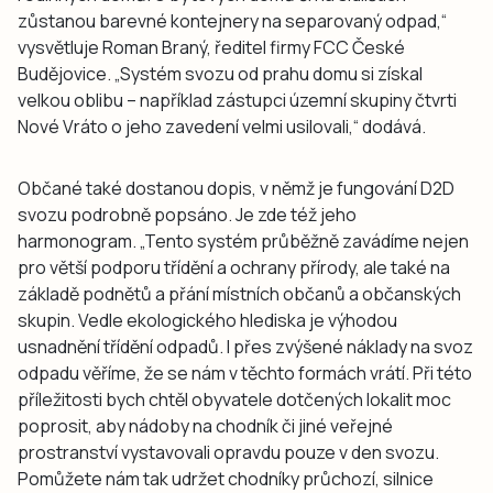
zůstanou barevné kontejnery na separovaný odpad,“
vysvětluje Roman Braný, ředitel firmy FCC České
Budějovice. „Systém svozu od prahu domu si získal
velkou oblibu – například zástupci územní skupiny čtvrti
Nové Vráto o jeho zavedení velmi usilovali,“ dodává.
Občané také dostanou dopis, v němž je fungování D2D
svozu podrobně popsáno. Je zde též jeho
harmonogram. „Tento systém průběžně zavádíme nejen
pro větší podporu třídění a ochrany přírody, ale také na
základě podnětů a přání místních občanů a občanských
skupin. Vedle ekologického hlediska je výhodou
usnadnění třídění odpadů. I přes zvýšené náklady na svoz
odpadu věříme, že se nám v těchto formách vrátí. Při této
příležitosti bych chtěl obyvatele dotčených lokalit moc
poprosit, aby nádoby na chodník či jiné veřejné
prostranství vystavovali opravdu pouze v den svozu.
Pomůžete nám tak udržet chodníky průchozí, silnice