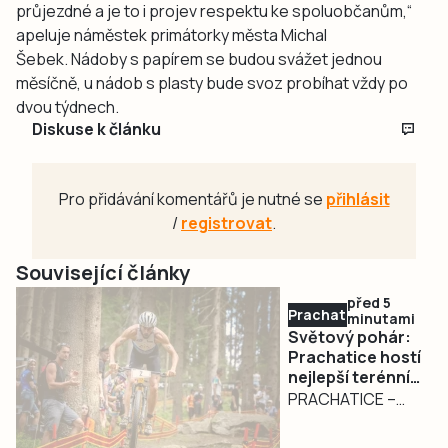
průjezdné a je to i projev respektu ke spoluobčanům,“
apeluje náměstek primátorky města Michal
Šebek. Nádoby s papírem se budou svážet jednou
měsíčně, u nádob s plasty bude svoz probíhat vždy po
dvou týdnech.
Diskuse k článku
Pro přidávání komentářů je nutné se
přihlásit
/
registrovat
.
Související články
před 5
Prachaticko
minutami
Světový pohár:
Prachatice hostí
nejlepší terénní
triatlonisty
PRACHATICE –
světa. Nastoupí i
Jeden z
stovky
nejpopulárnějších