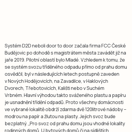
Systém D2D neboli door to door začala firma FCC České
Budějovic po dohodě s magistrátem města zavádět již na
jaře 2019. Pilotní oblastí bylo Mladé. Vzhledem k tomu, že
se systém svozu tříděného odpadu přímo od prahu domu
osvědčil, byl v následujících letech postupně zaveden
v Nových Hodějovicích, na Zavadilce, v Haklových
Dvorech, Třebotovicích, Kališti nebo v Suchém
Vrbném. Hlavní výhodou takto sváženého plastu a papíru
je usnadnění třídění odpadů. Proto všechny domácnosti
ve vybrané lokalitě obdrží zdarma dvě 120litrové nádoby –
modrou na papír a žlutou na plasty. Jejich svoz bude
bezplatný. „Pro svoz od prahu domu jsou vhodné lokality
rodinných domů. U bytových domů či na sídlištích