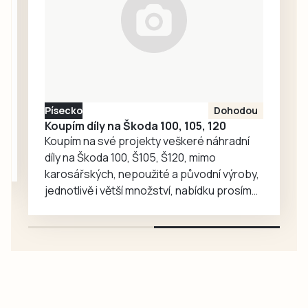
ČEVAK, voda byla
precizní
kolem půl osmé
hospodaření a
večer znovu
inovace v oblasti
spuštěna.
potravinářské
výroby.
Písecko
Dohodou
Koupím díly na Škoda 100, 105, 120
Koupím na své projekty veškeré náhradní
díly na Škoda 100, Š105, Š120, mimo
karosářských, nepoužité a původní výroby,
jednotlivě i větší množství, nabídku prosím
pouze na e-mail: svorpi@seznam.cz.