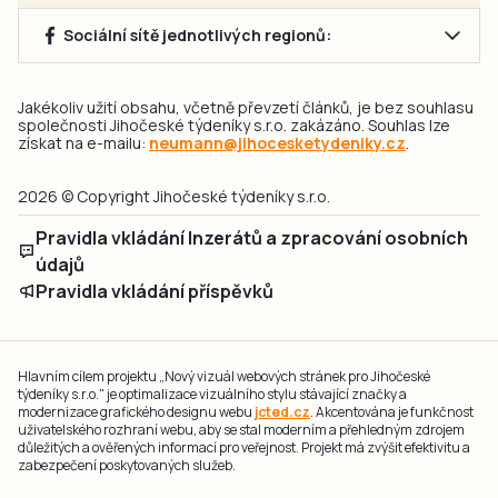
Sociální sítě jednotlivých regionů:
Jakékoliv užití obsahu, včetně převzetí článků, je bez souhlasu
společnosti Jihočeské týdeníky s.r.o. zakázáno. Souhlas lze
získat na e-mailu:
neumann@jihocesketydeniky.cz
.
2026 © Copyright Jihočeské týdeníky s.r.o.
Pravidla vkládání Inzerátů a zpracování osobních
údajů
Pravidla vkládání příspěvků
Hlavním cílem projektu „Nový vizuál webových stránek pro Jihočeské
týdeníky s.r.o." je optimalizace vizuálního stylu stávající značky a
modernizace grafického designu webu
jcted.cz
. Akcentována je funkčnost
uživatelského rozhraní webu, aby se stal moderním a přehledným zdrojem
důležitých a ověřených informací pro veřejnost. Projekt má zvýšit efektivitu a
zabezpečení poskytovaných služeb.