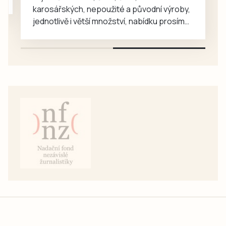
v…
karosářských, nepoužité a původní výroby,
jednotlivě i větší množství, nabídku prosím
pouze na e-mail: svorpi@seznam.cz.