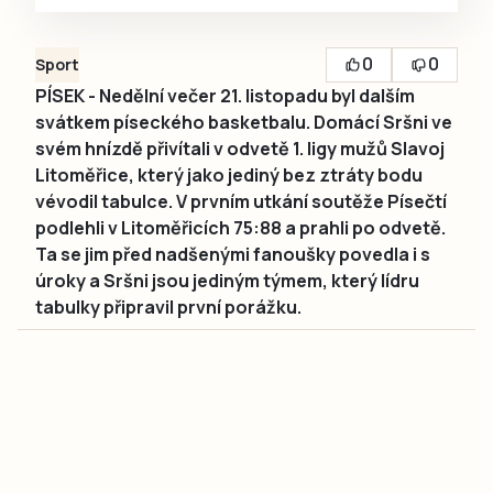
0
0
Sport
PÍSEK - Nedělní večer 21. listopadu byl dalším
svátkem píseckého basketbalu. Domácí Sršni ve
svém hnízdě přivítali v odvetě 1. ligy mužů Slavoj
Litoměřice, který jako jediný bez ztráty bodu
vévodil tabulce. V prvním utkání soutěže Písečtí
podlehli v Litoměřicích 75:88 a prahli po odvetě.
Ta se jim před nadšenými fanoušky povedla i s
úroky a Sršni jsou jediným týmem, který lídru
tabulky připravil první porážku.