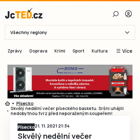
Všechny regiony
E-mail
Více
Zprávy
Doprava
Krimi
Sport
Kultura
Heslo
Blogy
Obnovit heslo
Inspirace
Čtenáři píší
Přihlásit se
Speciální přílohy
Písecko
Přihlásit se přes Facebook
Inzerce
Skvělý nedělní večer píseckého basketu. Sršni uhájili
nedobytnou tvrz před neporaženým soupeřem!
Ještě nemám účet, chci se
Registrovat
21. 11. 2021 21:34
Písecko
Skvělý nedělní večer