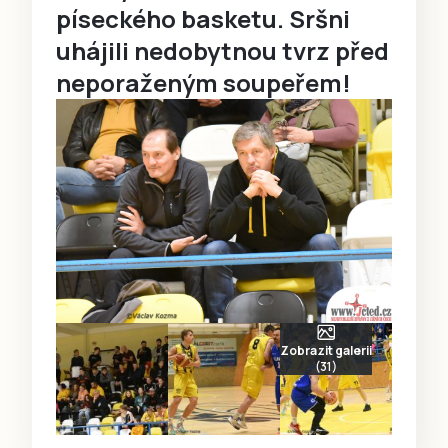
píseckého basketu. Sršni
uhájili nedobytnou tvrz před
neporaženým soupeřem!
Zobrazit galerii
(31)