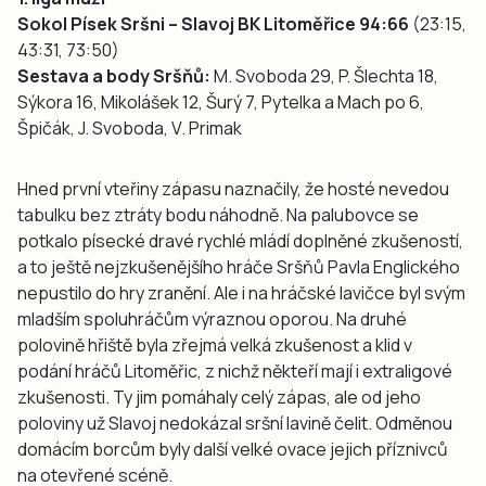
Sokol Písek Sršni – Slavoj BK Litoměřice 94:66
(23:15,
43:31, 73:50)
Sestava a body Sršňů:
M. Svoboda 29, P. Šlechta 18,
Sýkora 16, Mikolášek 12, Šurý 7, Pytelka a Mach po 6,
Špičák, J. Svoboda, V. Primak
Hned první vteřiny zápasu naznačily, že hosté nevedou
tabulku bez ztráty bodu náhodně. Na palubovce se
potkalo písecké dravé rychlé mládí doplněné zkušeností,
a to ještě nejzkušenějšího hráče Sršňů Pavla Englického
nepustilo do hry zranění. Ale i na hráčské lavičce byl svým
mladším spoluhráčům výraznou oporou. Na druhé
polovině hřiště byla zřejmá velká zkušenost a klid v
podání hráčů Litoměřic, z nichž někteří mají i extraligové
zkušenosti. Ty jim pomáhaly celý zápas, ale od jeho
poloviny už Slavoj nedokázal sršní lavině čelit. Odměnou
domácím borcům byly další velké ovace jejich příznivců
na otevřené scéně.