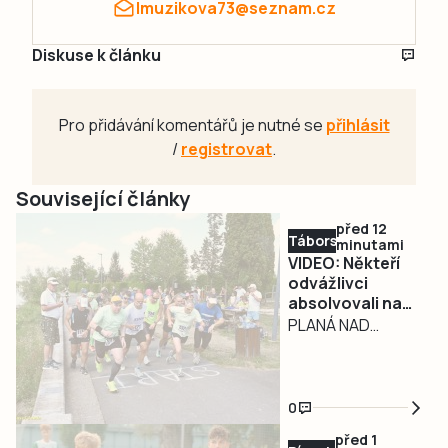
lmuzikova73@seznam.cz
Diskuse k článku
Pro přidávání komentářů je nutné se
přihlásit
/
registrovat
.
Související články
před 12
Táborsko
minutami
VIDEO: Někteří
odvážlivci
absolvovali na
Krosovém běhu v
PLANÁ NAD
Plané nad
LUŽNICÍ – Spolek
Lužnicí oba
kondičních a
závody. Zápolení
rekreačních
u řeky Lužnice
0
běžců Evy
přilákalo přes
před 1
šedesát
Pláničkové pod