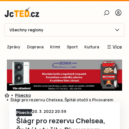
Všechny regiony
E-mail
Více
Zprávy
Doprava
Krimi
Sport
Kultura
Heslo
Blogy
Obnovit heslo
Inspirace
Čtenáři píší
Přihlásit se
Speciální přílohy
Písecko
Přihlásit se přes Facebook
Inzerce
Šlágr pro rezervu Chelsea, Špitál otočil s Pivovarem
Ještě nemám účet, chci se
Registrovat
20. 3. 2022 20:59
Písecko
Šlágr pro rezervu Chelsea,