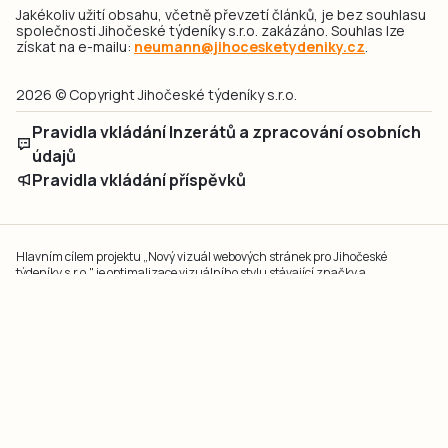
Jakékoliv užití obsahu, včetně převzetí článků, je bez souhlasu
společnosti Jihočeské týdeníky s.r.o. zakázáno. Souhlas lze
získat na e-mailu:
neumann@jihocesketydeniky.cz
.
2026 © Copyright Jihočeské týdeníky s.r.o.
Pravidla vkládání Inzerátů a zpracování osobních
údajů
Pravidla vkládání příspěvků
Hlavním cílem projektu „Nový vizuál webových stránek pro Jihočeské
týdeníky s.r.o." je optimalizace vizuálního stylu stávající značky a
modernizace grafického designu webu
jcted.cz
. Akcentována je funkčnost
uživatelského rozhraní webu, aby se stal moderním a přehledným zdrojem
důležitých a ověřených informací pro veřejnost. Projekt má zvýšit efektivitu a
zabezpečení poskytovaných služeb.
Projekt byl spolufinancován Evropskou unií z nástroje NextGenerationEU.