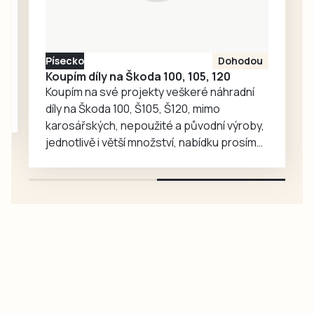
při své historické
premiéře mezi
krajskou elitou
Písecko
Dohodou
rychle vedl, jeho
Koupím díly na Škoda 100, 105, 120
radost ale trvala
Koupím na své projekty veškeré náhradní
krátce….
díly na Škoda 100, Š105, Š120, mimo
karosářských, nepoužité a původní výroby,
jednotlivě i větší množství, nabídku prosím
pouze na e-mail: svorpi@seznam.cz.