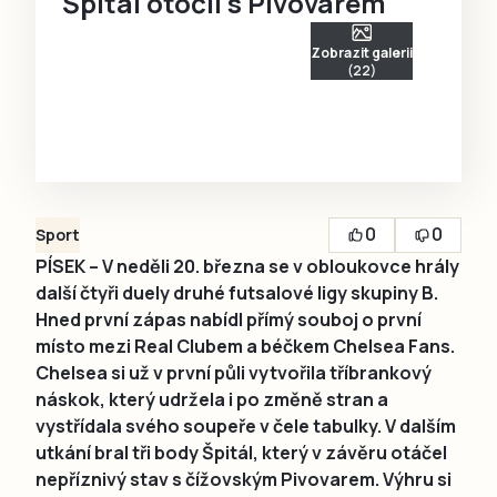
Špitál otočil s Pivovarem
Zobrazit galerii
(22)
0
0
Sport
PÍSEK – V neděli 20. března se v obloukovce hrály
další čtyři duely druhé futsalové ligy skupiny B.
Hned první zápas nabídl přímý souboj o první
místo mezi Real Clubem a béčkem Chelsea Fans.
Chelsea si už v první půli vytvořila tříbrankový
náskok, který udržela i po změně stran a
vystřídala svého soupeře v čele tabulky. V dalším
utkání bral tři body Špitál, který v závěru otáčel
nepříznivý stav s čížovským Pivovarem. Výhru si