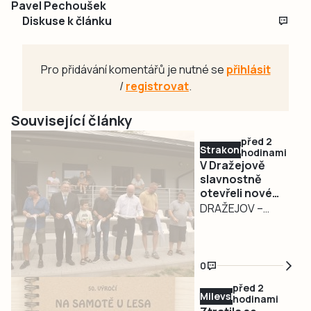
Pavel Pechoušek
Diskuse k článku
Pro přidávání komentářů je nutné se
přihlásit
/
registrovat
.
Související články
před 2
Strakonicko
hodinami
V Dražejově
slavnostně
otevřeli nové
fotbalové
DRAŽEJOV –
kabiny. Oslavy
Fotbalový areál v
pokračují i v
Dražejově se
sobotu
dočkal významné
0
modernizace. V
před 2
pátek 7. srpna byly
Milevsko
hodinami
za účasti řady