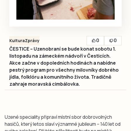
0
0
Kultura
Zprávy
ČESTICE – Uzenobraní se bude konat sobotu 1.
listopadu na zámeckém nádvoří v Česticích.
Akce začne v dopoledních hodinách a nabídne
pestrý program pro všechny milovníky dobrého
jídla, folklóru a komunitního života. Tradičně
zahraje moravská cimbálovka.
Uzené speciality připraví místní sbor dobrovolných
hasičů, který letos slaví významné jubileum – 140 let od
svého založení. Při této příležitosti bude na místě k