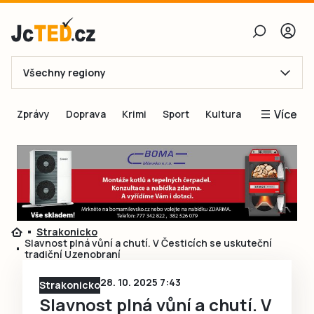
Všechny regiony
E-mail
Více
Zprávy
Doprava
Krimi
Sport
Kultura
Heslo
Blogy
Obnovit heslo
Inspirace
Čtenáři píší
Přihlásit se
Speciální přílohy
Strakonicko
Přihlásit se přes Facebook
Inzerce
Slavnost plná vůní a chutí. V Česticích se uskuteční
tradiční Uzenobraní
Ještě nemám účet, chci se
Registrovat
28. 10. 2025 7:43
Strakonicko
Slavnost plná vůní a chutí. V