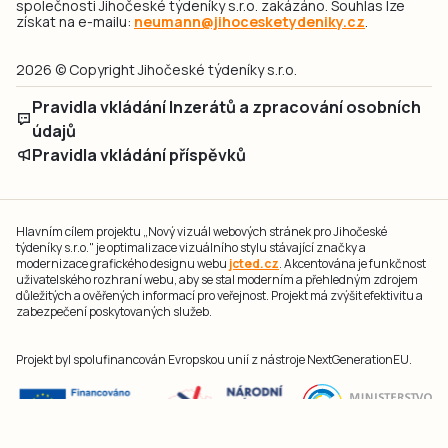
společnosti Jihočeské týdeníky s.r.o. zakázáno. Souhlas lze
získat na e-mailu:
neumann@jihocesketydeniky.cz
.
2026 © Copyright Jihočeské týdeníky s.r.o.
Pravidla vkládání Inzerátů a zpracování osobních
údajů
Pravidla vkládání příspěvků
Hlavním cílem projektu „Nový vizuál webových stránek pro Jihočeské
týdeníky s.r.o." je optimalizace vizuálního stylu stávající značky a
modernizace grafického designu webu
jcted.cz
. Akcentována je funkčnost
uživatelského rozhraní webu, aby se stal moderním a přehledným zdrojem
důležitých a ověřených informací pro veřejnost. Projekt má zvýšit efektivitu a
zabezpečení poskytovaných služeb.
Projekt byl spolufinancován Evropskou unií z nástroje NextGenerationEU.