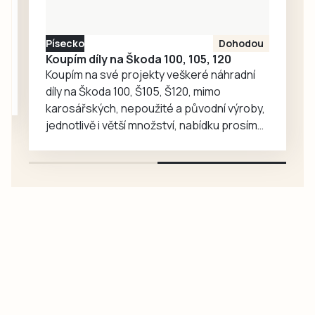
případech
poškození přišli o
Písecko
Dohodou
více než tři miliony
Koupím díly na Škoda 100, 105, 120
korun.
Koupím na své projekty veškeré náhradní
díly na Škoda 100, Š105, Š120, mimo
karosářských, nepoužité a původní výroby,
jednotlivě i větší množství, nabídku prosím
pouze na e-mail: svorpi@seznam.cz.