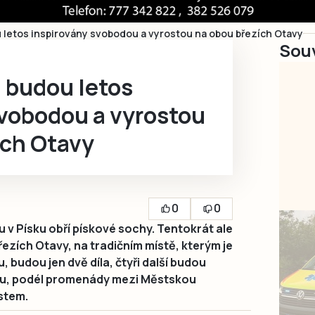
 letos inspirovány svobodou a vyrostou na obou březích Otavy
Souv
 budou letos
svobodou a vyrostou
ích Otavy
0
0
ou v Písku obří pískové sochy. Tentokrát ale
zích Otavy, na tradičním místě, kterým je
budou jen dvě díla, čtyři další budou
hu, podél promenády mezi Městskou
stem.