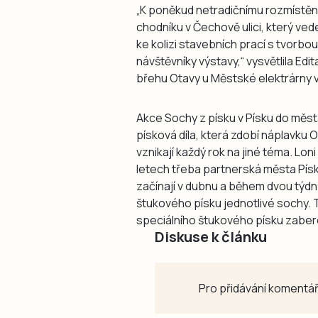
„K poněkud netradičnímu rozmístění
chodníku v Čechově ulici, který ved
ke kolizi stavebních prací s tvorb
návštěvníky výstavy,“ vysvětlila Ed
břehu Otavy u Městské elektrárny v n
Akce Sochy z písku v Písku do měst
písková díla, která zdobí náplavku 
vznikají každý rok na jiné téma. Lon
letech třeba partnerská města Pís
začínají v dubnu a během dvou týdn
štukového písku jednotlivé sochy. 
speciálního štukového písku zabere
Diskuse k článku
Pro přidávání komentář