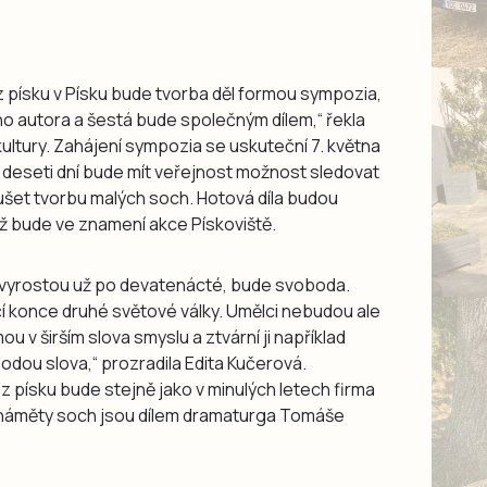
z písku v Písku bude tvorba děl formou sympozia,
ho autora a šestá bude společným dílem,“ řekla
kultury. Zahájení sympozia se uskuteční 7. května
 deseti dní bude mít veřejnost možnost sledovat
ušet tvorbu malých soch. Hotová díla budou
enž bude ve znamení akce Pískoviště.
 vyrostou už po devatenácté, bude svoboda.
 konce druhé světové války. Umělci nebudou ale
 v širším slova smyslu a ztvární ji například
dou slova,“ prozradila Edita Kučerová.
z písku bude stejně jako v minulých letech firma
 náměty soch jsou dílem dramaturga Tomáše