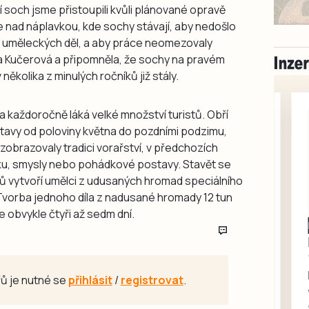
 soch jsme přistoupili kvůli plánované opravě
e nad náplavkou, kde sochy stávají, aby nedošlo
ou uměleckých děl, a aby práce neomezovaly
ita Kučerová a připomněla, že sochy na pravém
ěkolika z minulých ročníků již stály.
a každoročně láká velké množství turistů. Obří
Otavy od poloviny května do pozdními podzimu,
i zobrazovaly tradici vorařství, v předchozích
ku, smysly nebo pohádkové postavy. Stavět se
ů vytvoří umělci z udusaných hromad speciálního
Tvorba jednoho díla z nadusané hromady 12 tun
 obvykle čtyři až sedm dní.
Milevsko
Zdarma / za odvoz
Daruji do dobrých
rukou kotě
ů je nutné se
přihlásit
/
registrovat
.
Daruji do dobrých rukou
kotě-kočka, odčervené,