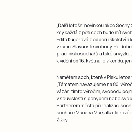
„Další letošní novinkou akce Sochy 
kdy každá z pěti soch bude mít své
Edita Kučerová z odboru školství a 
v rámci Slavností svobody. Po dobu
práci pískosochařů a také si vyzko
k vidění od 16. května, o víkendu, j
Námětem soch, které v Písku letos
„Tématem navazujeme na 80. výročí
vázáni tímto výročím, svobodu pojmou
v souvislosti s pohybem nebo svobo
Partnerem města při realizaci soch 
sochaře Mariana Maršálka. Ideové
Žižky.