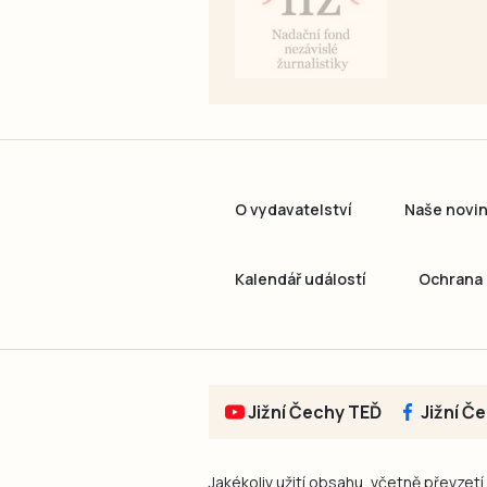
O vydavatelství
Naše novi
Kalendář událostí
Ochrana 
Jižní Čechy TEĎ
Jižní Č
Jakékoliv užití obsahu, včetně převzetí