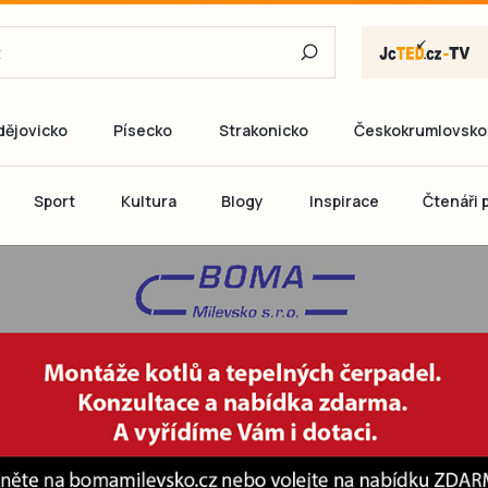
dějovicko
Písecko
Strakonicko
Českokrumlovsko
E-mail
Sport
Kultura
Blogy
Inspirace
Čtenáři p
Heslo
P
Přihlás
Ještě nemám ú