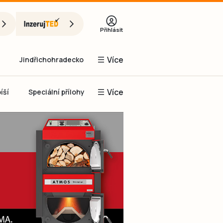
Přihlásit
Více
Jindřichohradecko
Více
íší
Speciální přílohy
Prachaticko
Inzerce
Obnovit heslo
řihlásit se
it se přes Facebook
čet, chci se
Registrovat