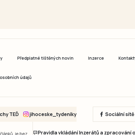
ny
Předplatné tištěných novin
Inzerce
Kontakt
osobních údajů
echy TEĎ
jihoceske_tydeniky
Sociální sít
Pravidla vkládání Inzerátů a zpracování
 článků, je bez