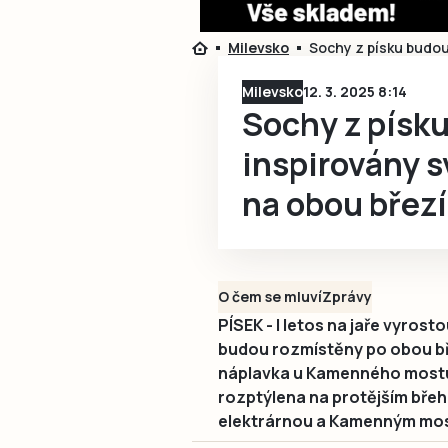
Milevsko
Sochy z písku budou
Milevsko
12. 3. 2025 8:14
Sochy z písku
inspirovány 
na obou břez
O čem se mluví
Zprávy
PÍSEK - I letos na jaře vyrost
budou rozmístěny po obou bře
náplavka u Kamenného mostu, 
rozptýlena na protějším bře
elektrárnou a Kamenným mo