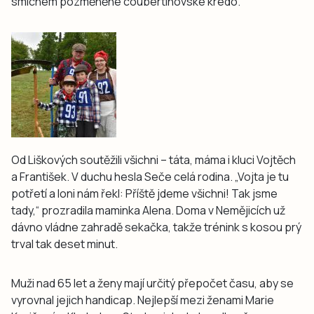
smíchem pozměněné coubertinovské krédo.
Od Liškových soutěžili všichni – táta, máma i kluci Vojtěch
a František. V duchu hesla Seče celá rodina. „Vojta je tu
potřetí a loni nám řekl: Příště jdeme všichni! Tak jsme
tady,“ prozradila maminka Alena. Doma v Nemějicích už
dávno vládne zahradě sekačka, takže trénink s kosou prý
trval tak deset minut.
Muži nad 65 let a ženy mají určitý přepočet času, aby se
vyrovnal jejich handicap. Nejlepší mezi ženami Marie