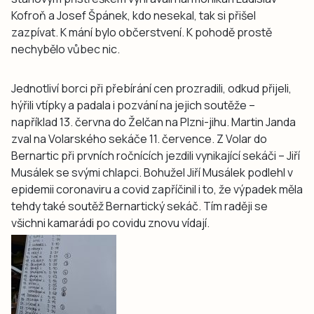
Kofroň a Josef Špánek, kdo nesekal, tak si přišel
zazpívat. K mání bylo občerstvení. K pohodě prostě
nechybělo vůbec nic.
Jednotliví borci při přebírání cen prozradili, odkud přijeli,
hýřili vtípky a padala i pozvání na jejich soutěže –
například 13. června do Želčan na Plzni-jihu. Martin Janda
zval na Volarského sekáče 11. července. Z Volar do
Bernartic při prvních ročnících jezdili vynikající sekáči – Jiří
Musálek se svými chlapci. Bohužel Jiří Musálek podlehl v
epidemii coronaviru a covid zapříčinil i to, že výpadek měla
tehdy také soutěž Bernartický sekáč. Tím raději se
všichni kamarádi po covidu znovu vídají.