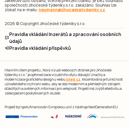
Jakékoliv užití obsahu, včetně převzetí článků, je bez souhlasu
společnosti Jihočeské týdeníky s.r.o. zakázáno. Souhlas lze
získat na e-mailu:
neumann@jihocesketydeniky.cz
.
2026 © Copyright Jihočeské týdeníky s.r.o.
Pravidla vkládání Inzerátů a zpracování osobních
údajů
Pravidla vkládání příspěvků
Hlavním cílem projektu „Nový vizuál webových stránek pro Jihočeské
týdeníky s.r.o." je optimalizace vizuálního stylu stávající značky a
modernizace grafického designu webu
jcted.cz
. Akcentována je funkčnost
uživatelského rozhraní webu, aby se stal moderním a přehledným zdrojem
důležitých a ověřených informací pro veřejnost. Projekt má zvýšit efektivitu a
zabezpečení poskytovaných služeb.
Projekt byl spolufinancován Evropskou unií z nástroje NextGenerationEU.