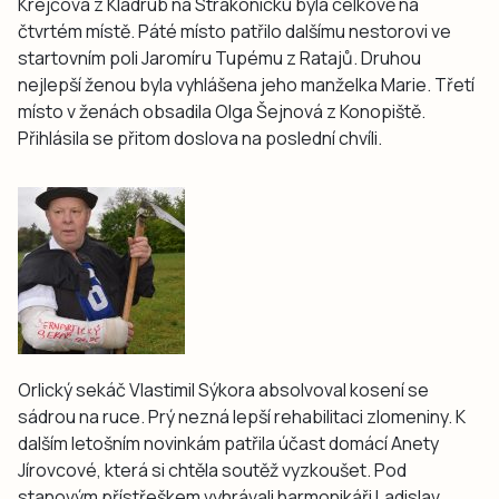
Krejčová z Kladrub na Strakonicku byla celkově na
čtvrtém místě. Páté místo patřilo dalšímu nestorovi ve
startovním poli Jaromíru Tupému z Ratajů. Druhou
nejlepší ženou byla vyhlášena jeho manželka Marie. Třetí
místo v ženách obsadila Olga Šejnová z Konopiště.
Přihlásila se přitom doslova na poslední chvíli.
Orlický sekáč Vlastimil Sýkora absolvoval kosení se
sádrou na ruce. Prý nezná lepší rehabilitaci zlomeniny. K
dalším letošním novinkám patřila účast domácí Anety
Jírovcové, která si chtěla soutěž vyzkoušet. Pod
stanovým přístřeškem vyhrávali harmonikáři Ladislav