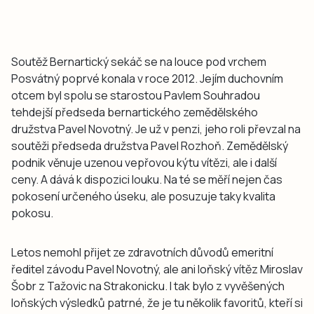
Soutěž Bernartický sekáč se na louce pod vrchem
Posvátný poprvé konala v roce 2012. Jejím duchovním
otcem byl spolu se starostou Pavlem Souhradou
tehdejší předseda bernartického zemědělského
družstva Pavel Novotný. Je už v penzi, jeho roli převzal na
soutěži předseda družstva Pavel Rozhoň. Zemědělský
podnik věnuje uzenou vepřovou kýtu vítězi, ale i další
ceny. A dává k dispozici louku. Na té se měří nejen čas
pokosení určeného úseku, ale posuzuje taky kvalita
pokosu.
Letos nemohl přijet ze zdravotních důvodů emeritní
ředitel závodu Pavel Novotný, ale ani loňský vítěz Miroslav
Šobr z Tažovic na Strakonicku. I tak bylo z vyvěšených
loňských výsledků patrné, že je tu několik favoritů, kteří si