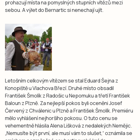
prohazují místa na pomyslných stupních vítězů mezi
sebou. A výlet do Bernartic si nenechají ujít.
Letošním celkovým vítězem se stal Eduard Šejna z
Konopiště u Vlachova Březí. Druhé místo obsadil
František Šmolík z Radošic u Nepomuku a třetí František
Baloun z Plzně. Za nejlepší pokos byli oceněni Josef
Červený z Chválenic u Plzně a František Šmolík. Premiéru
mělo vyhlášení nejhoršího pokosu. O tuto cenu se
vehementně hlásila Alena Lišková z nedalekých Nemějic.
„Nemusíte být první, ale musí vám to slušet,“ oznámila se