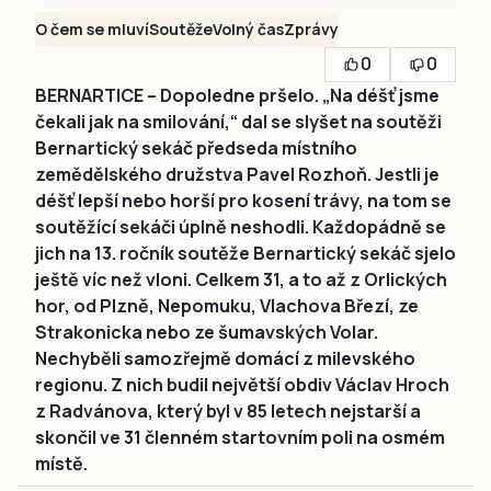
O čem se mluví
Soutěže
Volný čas
Zprávy
0
0
BERNARTICE – Dopoledne pršelo. „Na déšť jsme
čekali jak na smilování,“ dal se slyšet na soutěži
Bernartický sekáč předseda místního
zemědělského družstva Pavel Rozhoň. Jestli je
déšť lepší nebo horší pro kosení trávy, na tom se
soutěžící sekáči úplně neshodli. Každopádně se
jich na 13. ročník soutěže Bernartický sekáč sjelo
ještě víc než vloni. Celkem 31, a to až z Orlických
hor, od Plzně, Nepomuku, Vlachova Březí, ze
Strakonicka nebo ze šumavských Volar.
Nechyběli samozřejmě domácí z milevského
regionu. Z nich budil největší obdiv Václav Hroch
z Radvánova, který byl v 85 letech nejstarší a
skončil ve 31 členném startovním poli na osmém
místě.