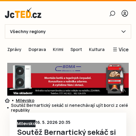
Všechny regiony
E-mail
Více
Zprávy
Doprava
Krimi
Sport
Kultura
Heslo
Blogy
Obnovit heslo
Inspirace
Čtenáři píší
Přihlásit se
Speciální přílohy
Milevsko
Přihlásit se přes Facebook
Inzerce
Soutěž Bernartický sekáč si nenechávají ujít borci z celé
republiky
Ještě nemám účet, chci se
Registrovat
16. 5. 2026 20:35
Milevsko
Soutěž Bernartický sekáč si