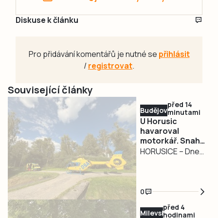
Diskuse k článku
Pro přidávání komentářů je nutné se
přihlásit
/
registrovat
.
Související články
před 14
Budějovicko
minutami
U Horusic
havaroval
motorkář. Snaha
o jeho záchranu
HORUSICE – Dnes
byla bohužel
dopoledne zemřel
marná
na jihočeských
silnicích další
0
motorkář. Nehoda
před 4
se stala na silnici
Milevsko
hodinami