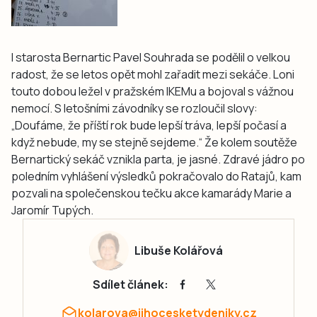
I starosta Bernartic Pavel Souhrada se podělil o velkou
radost, že se letos opět mohl zařadit mezi sekáče. Loni
touto dobou ležel v pražském IKEMu a bojoval s vážnou
nemocí. S letošními závodníky se rozloučil slovy:
„Doufáme, že příští rok bude lepší tráva, lepší počasí a
když nebude, my se stejně sejdeme.“ Že kolem soutěže
Bernartický sekáč vznikla parta, je jasné. Zdravé jádro po
poledním vyhlášení výsledků pokračovalo do Ratajů, kam
pozvali na společenskou tečku akce kamarády Marie a
Jaromír Tupých.
Libuše Kolářová
Sdílet článek:
kolarova@jihocesketydeniky.cz