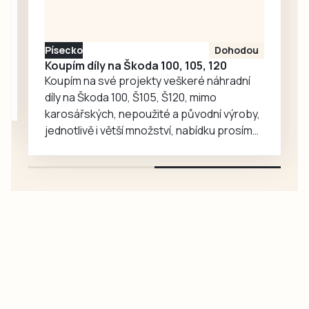
srpna informovala
tisková mluvčí
města Markéta
Písecko
Dohodou
Bučoková.
Koupím díly na Škoda 100, 105, 120
Koupím na své projekty veškeré náhradní
díly na Škoda 100, Š105, Š120, mimo
karosářských, nepoužité a původní výroby,
jednotlivě i větší množství, nabídku prosím
pouze na e-mail: svorpi@seznam.cz.