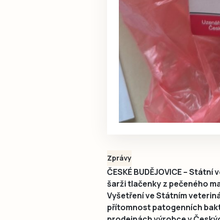
Zprávy
ČESKÉ BUDĚJOVICE – Státní ve
šarži tlačenky z pečeného m
Vyšetření ve Státním veteriná
přítomnost patogenních bakt
prodejnách výrobce v Českých