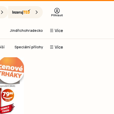
Přihlásit
Více
Jindřichohradecko
Více
íší
Speciální přílohy
Prachaticko
Inzerce
Obnovit heslo
řihlásit se
it se přes Facebook
čet, chci se
Registrovat