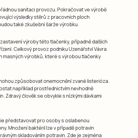
ádnou sanitaci provozu. Pokračovat ve výrobě
vující výsledky stěrů z pracovních ploch
í budou také zkušební šarže výrobku.
pozastavení výroby této tlačenky, případně dalších
ízení. Celkový provoz podniku Uzenářství Vávra
h masných výrobků, které s výrobou tlačenky
mohou způsobovat onemocnění zvané listerióza.
ostat například prostřednictvím nevhodně
n. Zdravý člověk se obvykle s nízkými dávkami
ie představovat pro osoby s oslabenou
 ženy. Množení baktérií lze v případě potravin
rávným skladováním potravin. Zde je zejména