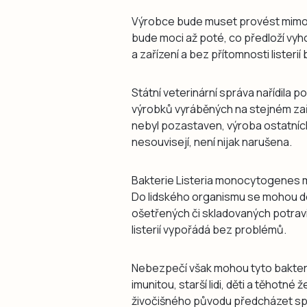
Výrobce bude muset provést mimoř
bude moci až poté, co předloží vyho
a zařízení a bez přítomnosti listeri
Státní veterinární správa nařídila 
výrobků vyráběných na stejném zař
nebyl pozastaven, výroba ostatníc
nesouvisejí, není nijak narušena.
Bakterie Listeria monocytogenes 
Do lidského organismu se mohou d
ošetřených či skladovaných potravi
listerií vypořádá bez problémů.
Nebezpečí však mohou tyto bakter
imunitou, starší lidi, děti a těhotné
živočišného původu předcházet sp