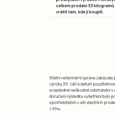
celkem prodalo 53 kilogramů. L
vrátit tam, kde ji koupili.
Státní veterinární správa zakázala
výroby 29. září a datum použitelnosti 
a následné neškodné odstranění v 
doručení výsledku vyšetření bylo 
spotřebitelům v síti vlastních pro
z trhu.