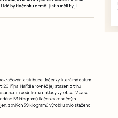
idé by tlačenku neměli jíst a měli by ji
 pokračování distribuce tlačenky, která má datum
29. října. Nařídila rovněž její stažení z trhu
asanačním podniku na náklady výrobce. V čase
prodáno 53 kilogramů tlačenky konečným
dejen, zbylých 39 kilogramů výrobku bylo staženo