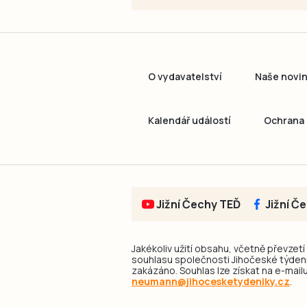
O vydavatelství
Naše novi
Kalendář událostí
Ochrana 
Jižní Čechy TEĎ
Jižní Č
Jakékoliv užití obsahu, včetně převzetí
souhlasu společnosti Jihočeské týdeník
zakázáno. Souhlas lze získat na e-mailu
neumann@jihocesketydeniky.cz
.