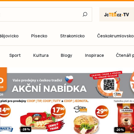
dějovicko
Písecko
Strakonicko
Českokrumlovsko
E-mail
Sport
Kultura
Blogy
Inspirace
Čtenáři p
Heslo
P
Přihlás
Ještě nemám ú