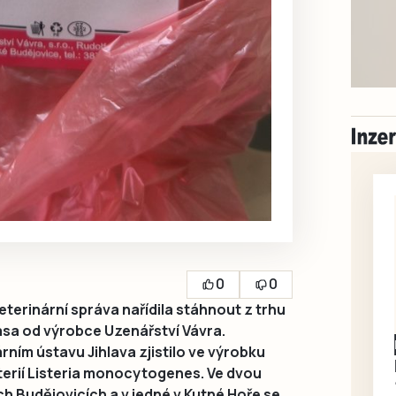
0
0
terinární správa nařídila stáhnout z trhu
asa od výrobce Uzenářství Vávra.
rním ústavu Jihlava zjistilo ve výrobku
erií Listeria monocytogenes. Ve dvou
 Budějovicích a v jedné v Kutné Hoře se