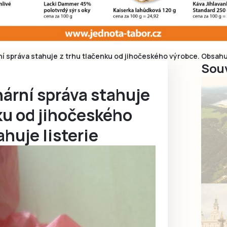
ní správa stahuje z trhu tlačenku od jihočeského výrobce. Obsahuj
Souv
nární správa stahuje
ku od jihočeského
huje listerie