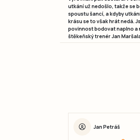
utkání už nedošlo, takže se bod
spoustu šancí, a kdyby utkání
krásu se to však hrát nedá. 
povinnost bodovat naplno a 
štěkeňský trenér Jan Maršala
Jan Petráš