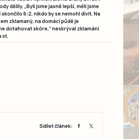
y dělily. „Byli jsme jasně lepší, měli jsme
 skončilo 6:2, nikdo by se nemohl divit. Na
Jsem zklamaný, na domácí půdě je
ne dotahovat skóre,“ neskrýval zklamání
 st.
Sdílet článek: