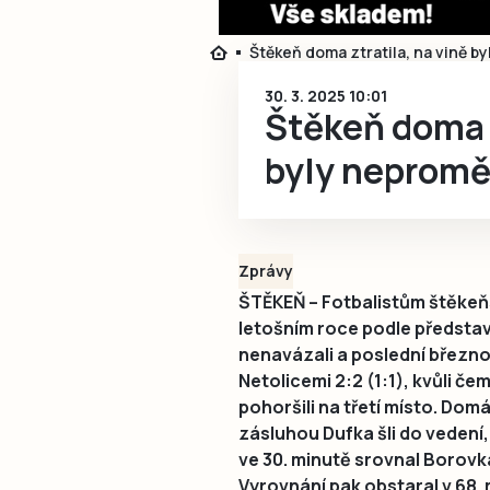
Štěkeň doma ztratila, na vině 
30. 3. 2025 10:01
Štěkeň doma z
byly neprom
Zprávy
ŠTĚKEŇ – Fotbalistům štěke
letošním roce podle představ
nenavázali a poslední březno
Netolicemi 2:2 (1:1), kvůli čemu
pohoršili na třetí místo. Dom
zásluhou Dufka šli do vedení,
ve 30. minutě srovnal Borovk
Vyrovnání pak obstaral v 68. 