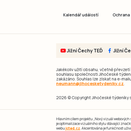
Kalendář událostí
Ochrana 
Jižní Čechy TEĎ
Jižní Č
Jakékoliv užití obsahu, včetně převzetí
souhlasu společnosti Jihočeské týdeník
zakázáno. Souhlas lze získat na e-mailu
neumann@jihocesketydeniky.cz
.
2026 © Copyright Jihočeské týdeníky s.
Hlavním cílem projektu „Nový vizuál webových st
je optimalizace vizuálního stylu stávající zna
webu
jcted.cz
. Akcentována je funkčnost uživ