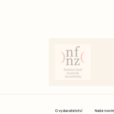
O vydavatelství
Naše novi