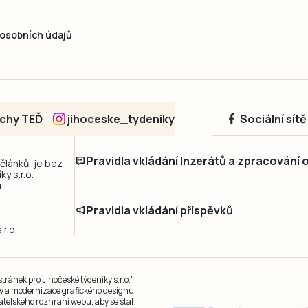
osobních údajů
echy TEĎ
jihoceske_tydeniky
Sociální sít
Pravidla vkládání Inzerátů a zpracování
 článků, je bez
y s.r.o.
:
Pravidla vkládání příspěvků
r.o.
ránek pro Jihočeské týdeníky s.r.o."
čky a modernizace grafického designu
atelského rozhraní webu, aby se stal