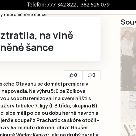
byly neproměněné šance
Souv
tratila, na vině
ěněné šance
0
0
ňského Otavanu se domácí premiéra v
 nepovedla. Na výhru 5:0 ze Zdíkova
vou sobotu remizovali na svém hřišti s
ž si v tabulce 7. ligy (I. B třída, skupina B)
ácí sice měli po celou dobu herně navrch a
 jenže soupeř z Prachaticka skóre otočil –
a a v 55. minutě dokonal obrat Raušer.
minutě Václav Kynkor, ale na druhý zvrat v