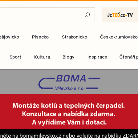
dějovicko
Písecko
Strakonicko
Českokrumlovsko
E-mail
Sport
Kultura
Blogy
Inspirace
Čtenáři p
Heslo
P
Přihlás
Ještě nemám ú