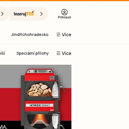
Přihlásit
Více
Jindřichohradecko
Více
íší
Speciální přílohy
Prachaticko
Inzerce
Obnovit heslo
řihlásit se
it se přes Facebook
čet, chci se
Registrovat