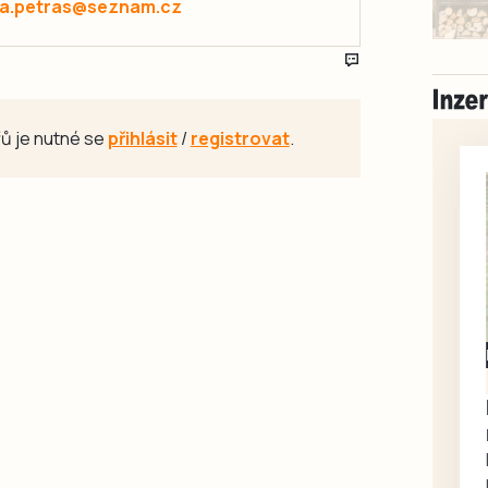
a.petras@seznam.cz
ů je nutné se
přihlásit
/
registrovat
.
Milevsko
Zdarma / za odvoz
Daruji do dobrých
rukou kotě
Daruji do dobrých rukou
kotě-kočka, odčervené,