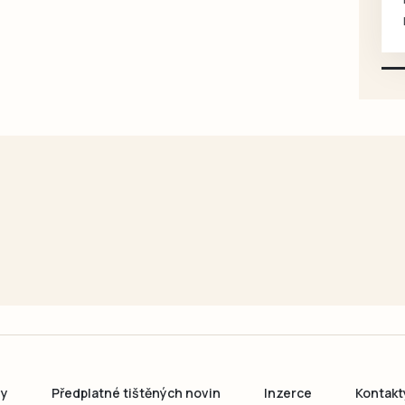
mazlivé, ihned k odběru.
ny
Předplatné tištěných novin
Inzerce
Kontakt