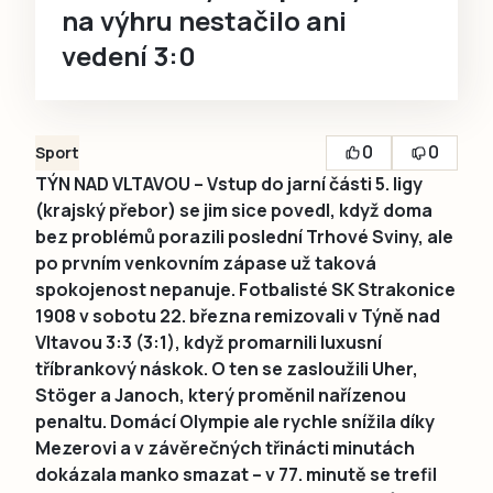
na výhru nestačilo ani
vedení 3:0
0
0
Sport
TÝN NAD VLTAVOU – Vstup do jarní části 5. ligy
(krajský přebor) se jim sice povedl, když doma
bez problémů porazili poslední Trhové Sviny, ale
po prvním venkovním zápase už taková
spokojenost nepanuje. Fotbalisté SK Strakonice
1908 v sobotu 22. března remizovali v Týně nad
Vltavou 3:3 (3:1), když promarnili luxusní
tříbrankový náskok. O ten se zasloužili Uher,
Stöger a Janoch, který proměnil nařízenou
penaltu. Domácí Olympie ale rychle snížila díky
Mezerovi a v závěrečných třinácti minutách
dokázala manko smazat – v 77. minutě se trefil