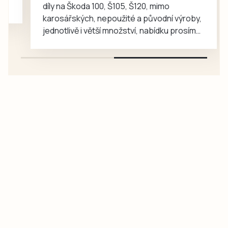
díly na Škoda 100, Š105, Š120, mimo
karosářských, nepoužité a původní výroby,
jednotlivě i větší množství, nabídku prosím
pouze na e-mail: svorpi@seznam.cz.