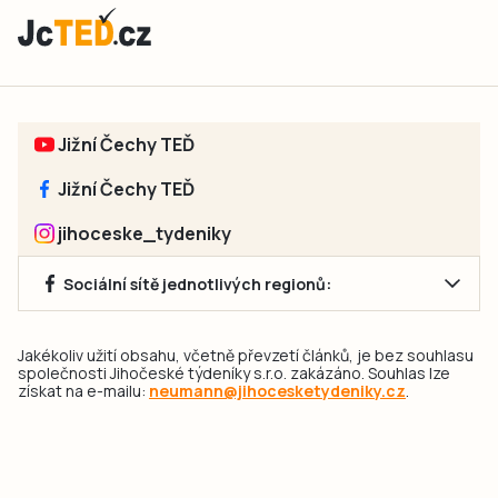
Jižní Čechy TEĎ
Jižní Čechy TEĎ
jihoceske_tydeniky
Sociální sítě jednotlivých regionů:
Jakékoliv užití obsahu, včetně převzetí článků, je bez souhlasu
společnosti Jihočeské týdeníky s.r.o. zakázáno. Souhlas lze
získat na e-mailu:
neumann@jihocesketydeniky.cz
.
2026 © Copyright Jihočeské týdeníky s.r.o.
Pravidla vkládání Inzerátů a zpracování osobních