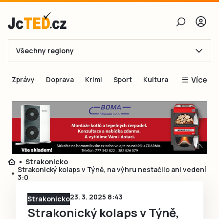
Všechny regiony
E-mail
Více
Zprávy
Doprava
Krimi
Sport
Kultura
Heslo
Blogy
Obnovit heslo
Inspirace
Čtenáři píší
Přihlásit se
Speciální přílohy
Strakonicko
Přihlásit se přes Facebook
Inzerce
Strakonický kolaps v Týně, na výhru nestačilo ani vedení
3:0
Ještě nemám účet, chci se
Registrovat
23. 3. 2025 8:43
Strakonicko
Strakonický kolaps v Týně,