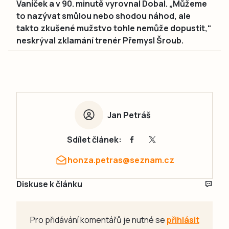
Vaníček a v 90. minutě vyrovnal Dobal. „Můžeme
to nazývat smůlou nebo shodou náhod, ale
takto zkušené mužstvo tohle nemůže dopustit,“
neskrýval zklamání trenér Přemysl Šroub.
Jan Petráš
Sdílet článek:
honza.petras@seznam.cz
Diskuse k článku
Pro přidávání komentářů je nutné se
přihlásit