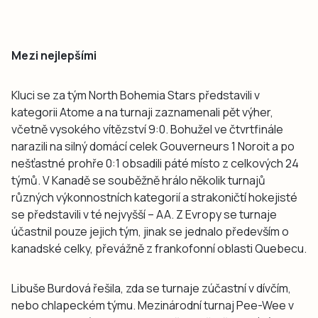
Mezi nejlepšími
Kluci se za tým North Bohemia Stars představili v
kategorii Atome a na turnaji zaznamenali pět výher,
včetně vysokého vítězství 9:0. Bohužel ve čtvrtfinále
narazili na silný domácí celek Gouverneurs 1 Noroit a po
nešťastné prohře 0:1 obsadili páté místo z celkových 24
týmů. V Kanadě se souběžně hrálo několik turnajů
různých výkonnostních kategorií a strakoničtí hokejisté
se představili v té nejvyšší – AA. Z Evropy se turnaje
účastnil pouze jejich tým, jinak se jednalo především o
kanadské celky, převážně z frankofonní oblasti Quebecu.
Libuše Burdová řešila, zda se turnaje zúčastní v dívčím,
nebo chlapeckém týmu. Mezinárodní turnaj Pee-Wee v