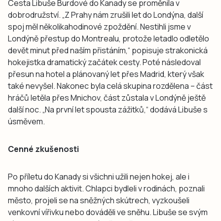
Cesta Libuše Burdové do Kanady se proměnila v
dobrodružství. „Z Prahy nám zrušili let do Londýna, další
spoj měl několikahodinové zpoždění. Nestihli jsme v
Londýně přestup do Montrealu, protože letadlo odletělo
devět minut před naším přistáním,“ popisuje strakonická
hokejistka dramatický začátek cesty. Poté následoval
přesun na hotel a plánovaný let přes Madrid, který však
také nevyšel. Nakonec byla celá skupina rozdělena – část
hráčů letěla přes Mnichov, část zůstala v Londýně ještě
další noc. „Na první let spousta zážitků,“ dodává Libuše s
úsměvem.
Cenné zkušenosti
Po příletu do Kanady si všichni užili nejen hokej, ale i
mnoho dalších aktivit. Chlapci bydleli v rodinách, poznali
město, projeli se na sněžných skútrech, vyzkoušeli
venkovní vířivku nebo dováděli ve sněhu. Libuše se svým