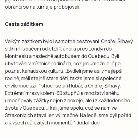
obránci se na turnaje probojovali.
Cesta zážitkem
Velkým zážitkem bylo i samotné cestování. Ondřej Šilhavý
s Jiřím Hubáčem odletěli 1. února přes Londýn do
Montrealu a následně autobusem do Quebecu. Byli
ubytováni v místních rodinách, což jim umožnilo lépe
poznat kanadskou kulturu. „Bydleli jsme asi v nejlepší
rodině, měli stejně staré děti, takže jsme si společné
chvíle moc užili,“ shodli se Jiří Hubáč a Ondřej Šilhavý.
Extrémní mrazy kolem -30 stupňů a množství sněhu
umocňovaly zážitky nejen z hokeje, ale i z každodenního
života v Quebecu. „Hráli jsme spolu, což se nám ve
Strakonicích stává jen výjimečně. Na ledě jsme byli pořád
a u všech důležitých momentů,“ dodali kluci.