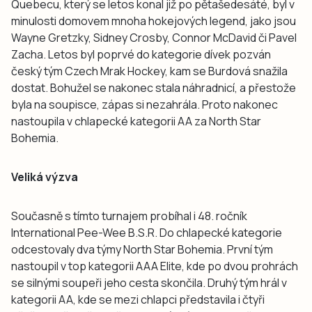
Quebecu, který se letos konal již po pětašedesáté, byl v
minulosti domovem mnoha hokejových legend, jako jsou
Wayne Gretzky, Sidney Crosby, Connor McDavid či Pavel
Zacha. Letos byl poprvé do kategorie dívek pozván
český tým Czech Mrak Hockey, kam se Burdová snažila
dostat. Bohužel se nakonec stala náhradnicí, a přestože
byla na soupisce, zápas si nezahrála. Proto nakonec
nastoupila v chlapecké kategorii AA za North Star
Bohemia.
Veliká výzva
Současně s tímto turnajem probíhal i 48. ročník
International Pee-Wee B.S.R. Do chlapecké kategorie
odcestovaly dva týmy North Star Bohemia. První tým
nastoupil v top kategorii AAA Elite, kde po dvou prohrách
se silnými soupeři jeho cesta skončila. Druhý tým hrál v
kategorii AA, kde se mezi chlapci představila i čtyři