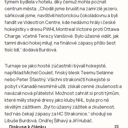
týmem bydlela v hotelu, díky čemuž mohla poznat
centrum města. „Chodili jsme bruslit na zamrzlé jezero,
sáňkovali jsme, navštívili historickou čokoládovnu a byli
fandit ve Videotron Centre, kde nedávno hrály i české
hokejistky v dresu PWHL Montreal Victoire proti Ottawa
Charge, včetně Terezy Vanišové. Bylo úžasné vidět, jak
tamní diváci hokej milují, na finálové zápasy přišlo šest
tisíc lidí,“ dodává Burdová.
Turnaje se jako hosté zúčastnili i bývalí hokejisté,
například Michel Goulet, finský blesk Teemu Selänne
nebo Peter Šťastný. Všichni strakoničtí hokejisté si
pobyt v Kanadě nesmírně užili, získali cenné zkušenosti a
navázali nová přátelství. Možnost zahrát si proti týmům,
které měly stejné dresy jako kluby NHL, byla pro ně
skvělým zážitkem. „Byl to úžasný zážitek a zkušenost,
teď nás čekají zápasy za HC Strakonice,“ shodují se
Libuše Burdová, Ondřej Šilhavý a Jiří Hubáč.
Diskuse k článku