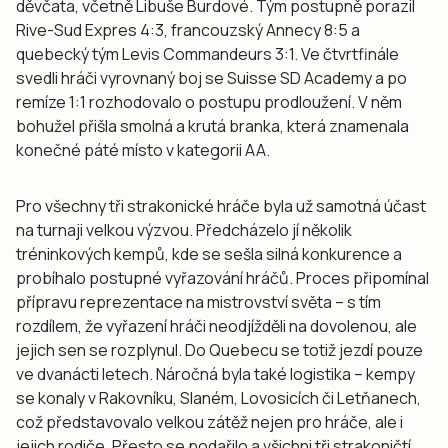
děvčata, včetně Libuše Burdové. Tým postupně porazil
Rive-Sud Expres 4:3, francouzský Annecy 8:5 a
quebecký tým Levis Commandeurs 3:1. Ve čtvrtfinále
svedli hráči vyrovnaný boj se Suisse SD Academy a po
remíze 1:1 rozhodovalo o postupu prodloužení. V něm
bohužel přišla smolná a krutá branka, která znamenala
konečné páté místo v kategorii AA.
Pro všechny tři strakonické hráče byla už samotná účast
na turnaji velkou výzvou. Předcházelo jí několik
tréninkových kempů, kde se sešla silná konkurence a
probíhalo postupné vyřazování hráčů. Proces připomínal
přípravu reprezentace na mistrovství světa – s tím
rozdílem, že vyřazení hráči neodjížděli na dovolenou, ale
jejich sen se rozplynul. Do Quebecu se totiž jezdí pouze
ve dvanácti letech. Náročná byla také logistika – kempy
se konaly v Rakovníku, Slaném, Lovosicích či Letňanech,
což představovalo velkou zátěž nejen pro hráče, ale i
jejich rodiče. Přesto se podařilo a všichni tři strakoničtí