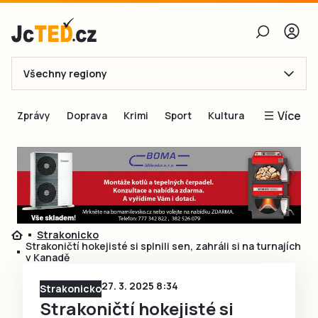
Všechny regiony
E-mail
Více
Zprávy
Doprava
Krimi
Sport
Kultura
Heslo
Blogy
Obnovit heslo
Inspirace
Čtenáři píší
Přihlásit se
Speciální přílohy
Strakonicko
Přihlásit se přes Facebook
Inzerce
Strakoničtí hokejisté si splnili sen, zahráli si na turnajích
v Kanadě
Ještě nemám účet, chci se
Registrovat
27. 3. 2025 8:34
Strakonicko
Strakoničtí hokejisté si