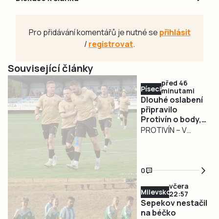
Pro přidávání komentářů je nutné se
přihlásit
/
registrovat
.
Související články
před 46
Písecko
minutami
Dlouhé oslabení
připravilo
Protivín o body,
radovala se
PROTIVÍN – V
Kaplice
sobotu 8. srpna
fotbalisté
Protivína vstoupili
0
do nového ročníku
včera
krajského
Milevsko
22:57
přeboru. V
Sepekov nestačil
úvodním kole před
na béčko