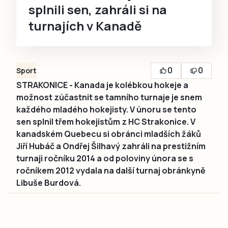
splnili sen, zahráli si na
turnajích v Kanadě
0
0
Sport
STRAKONICE - Kanada je kolébkou hokeje a
možnost zúčastnit se tamního turnaje je snem
každého mladého hokejisty. V únoru se tento
sen splnil třem hokejistům z HC Strakonice. V
kanadském Quebecu si obránci mladších žáků
Jiří Hubáč a Ondřej Šilhavý zahráli na prestižním
turnaji ročníku 2014 a od poloviny února se s
ročníkem 2012 vydala na další turnaj obránkyně
Libuše Burdová.