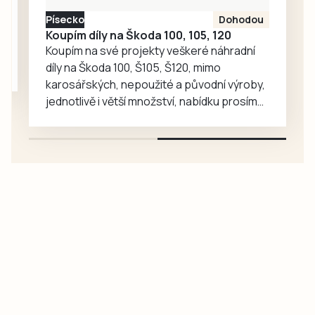
kategoriích
Písecko
Dohodou
postavilo 19 běžců
Koupím díly na Škoda 100, 105, 120
a běžkyň, tedy o
Koupím na své projekty veškeré náhradní
sedm méně…
díly na Škoda 100, Š105, Š120, mimo
karosářských, nepoužité a původní výroby,
jednotlivě i větší množství, nabídku prosím
pouze na e-mail: svorpi@seznam.cz.