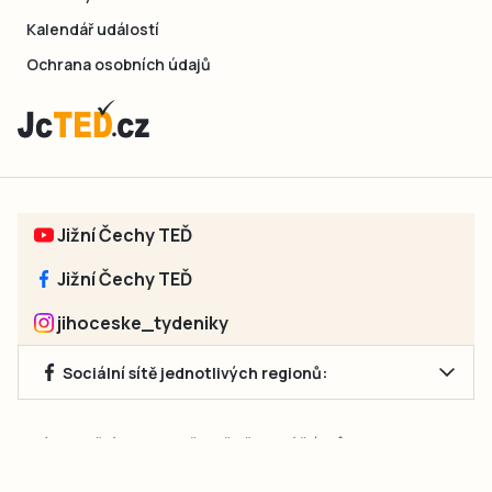
Kalendář událostí
Ochrana osobních údajů
Jižní Čechy TEĎ
Jižní Čechy TEĎ
jihoceske_tydeniky
Sociální sítě jednotlivých regionů:
Jakékoliv užití obsahu, včetně převzetí článků, je bez souhlasu
společnosti Jihočeské týdeníky s.r.o. zakázáno. Souhlas lze
získat na e-mailu:
neumann@jihocesketydeniky.cz
.