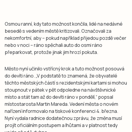
Osmou ranní, kdy tato možnost končila, lidé na nedávné
besedě s vedením městě kritizovali. Označovali za
nekomfortní, aby – pokud například přijedou pozdě večer
nebo v noci – ráno spěchali auto do osmi ráno
přeparkovat, protože jinak jim hrozí pokuta.
Město nyní učinilo vstřícný krok a tuto možnost posouvá
do devíti ráno. „V podstatě to znamená, že obyvatelé
těchto městských částí s rezidentskými kartami si mohou
stoupnout v pátek v pět odpoledne na návštěvnické
místo a stát tam až do devíti ráno v pondělí,“ popsal
místostarosta Martin Mareda. Vedení města o novém
nařízení informovalo na tiskové konferenci 4. března.
Nyní vydala radnice dodatečnou zprávu, že změna musí
projít oficiálním postupem a lhůtami a v platnost tedy