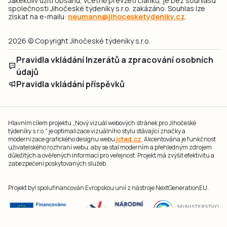
Jakékoliv užití obsahu, včetně převzetí článků, je bez souhlasu
společnosti Jihočeské týdeníky s.r.o. zakázáno. Souhlas lze
získat na e-mailu:
neumann@jihocesketydeniky.cz
.
2026 © Copyright Jihočeské týdeníky s.r.o.
Pravidla vkládání Inzerátů a zpracování osobních
údajů
Pravidla vkládání příspěvků
Hlavním cílem projektu „Nový vizuál webových stránek pro Jihočeské
týdeníky s.r.o." je optimalizace vizuálního stylu stávající značky a
modernizace grafického designu webu
jcted.cz
. Akcentována je funkčnost
uživatelského rozhraní webu, aby se stal moderním a přehledným zdrojem
důležitých a ověřených informací pro veřejnost. Projekt má zvýšit efektivitu a
zabezpečení poskytovaných služeb.
Projekt byl spolufinancován Evropskou unií z nástroje NextGenerationEU.