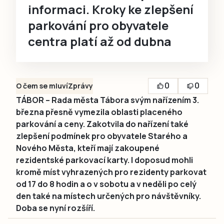
informaci. Kroky ke zlepšení
parkování pro obyvatele
centra platí až od dubna
0
0
O čem se mluví
Zprávy
TÁBOR – Rada města Tábora svým nařízením 3.
března přesně vymezila oblasti placeného
parkování a ceny. Zakotvila do nařízení také
zlepšení podmínek pro obyvatele Starého a
Nového Města, kteří mají zakoupené
rezidentské parkovací karty. I doposud mohli
kromě míst vyhrazených pro rezidenty parkovat
od 17 do 8 hodin a o v sobotu a v neděli po celý
den také na místech určených pro návštěvníky.
Doba se nyní rozšíří.