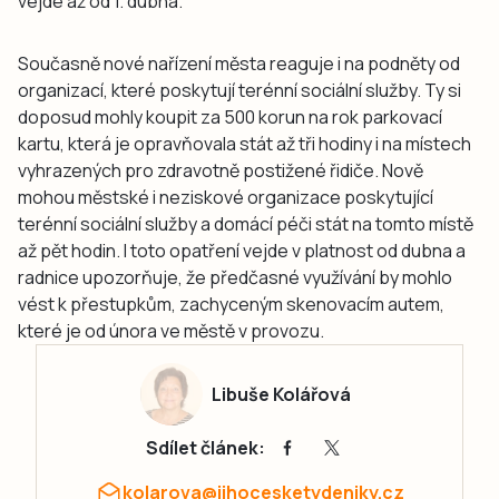
vejde až od 1. dubna.
Současně nové nařízení města reaguje i na podněty od
organizací, které poskytují terénní sociální služby. Ty si
doposud mohly koupit za 500 korun na rok parkovací
kartu, která je opravňovala stát až tři hodiny i na místech
vyhrazených pro zdravotně postižené řidiče. Nově
mohou městské i neziskové organizace poskytující
terénní sociální služby a domácí péči stát na tomto místě
až pět hodin. I toto opatření vejde v platnost od dubna a
radnice upozorňuje, že předčasné využívání by mohlo
vést k přestupkům, zachyceným skenovacím autem,
které je od února ve městě v provozu.
Libuše Kolářová
Sdílet článek:
kolarova@jihocesketydeniky.cz