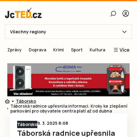
Všechny regiony
E-mail
Více
Zprávy
Doprava
Krimi
Sport
Kultura
Heslo
Blogy
Obnovit heslo
Inspirace
Čtenáři píší
Přihlásit se
Speciální přílohy
Táborsko
Přihlásit se přes Facebook
Inzerce
Táborská radnice upřesnila informaci. Kroky ke zlepšení
parkování pro obyvatele centra platí až od dubna
Ještě nemám účet, chci se
Registrovat
9. 3. 2025 8:08
Táborsko
Táborská radnice upřesnila