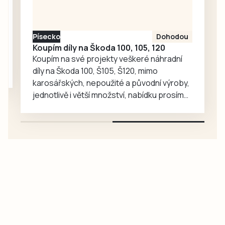
Písecko
Dohodou
Koupím díly na Škoda 100, 105, 120
Koupím na své projekty veškeré náhradní
díly na Škoda 100, Š105, Š120, mimo
karosářských, nepoužité a původní výroby,
jednotlivě i větší množství, nabídku prosím
pouze na e-mail: svorpi@seznam.cz.