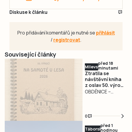
Diskuse k článku
Pro přidávání komentářů je nutné se
přihlásit
/
registrovat
.
Související články
před 18
Milevsko
minutami
Ztratila se
návštěvní kniha
z oslav 50. výročí
filmu Na samotě
OBDĚNICE –
u lesa.
Nepříjemná
Pořadatelé prosí
událost
o její vrácení
poznamenala
0
oslavy 50. výročí
před 1
kultovního filmu Na
Táborsko
hodinou