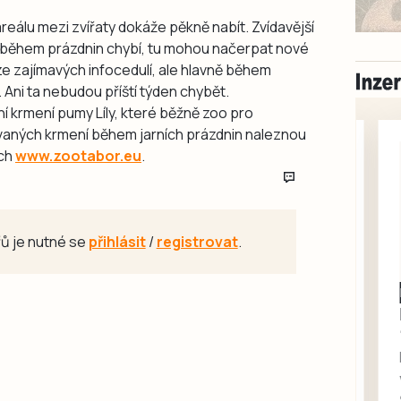
areálu mezi zvířaty dokáže pěkně nabít. Zvídavější
ice během prázdnin chybí, tu mohou načerpat nové
ze zajímavých infocedulí, ale hlavně během
ni ta nebudou příští týden chybět.
krmení pumy Líly, které běžně zoo pro
vaných krmení během jarních prázdnin naleznou
ách
www.zootabor.eu
.
ů je nutné se
přihlásit
/
registrovat
.
Milevsko
Zdarma / za odvoz
Daruji do dobrých
rukou kotě
Daruji do dobrých rukou
kotě-kočka, odčervené,