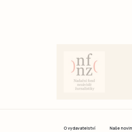
O vydavatelství
Naše novi