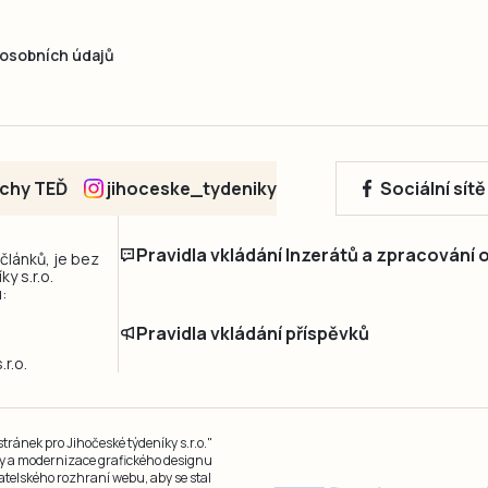
osobních údajů
echy TEĎ
jihoceske_tydeniky
Sociální sít
Pravidla vkládání Inzerátů a zpracování
 článků, je bez
y s.r.o.
:
Pravidla vkládání příspěvků
r.o.
ránek pro Jihočeské týdeníky s.r.o."
čky a modernizace grafického designu
atelského rozhraní webu, aby se stal