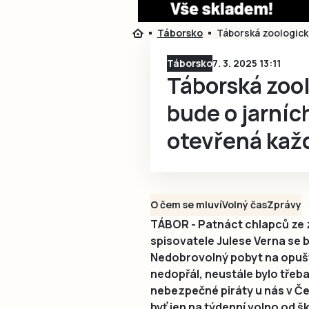
Táborsko
Táborská zoologick
Táborsko
7. 3. 2025 13:11
Táborská zoo
bude o jarníc
otevřená kaž
O čem se mluví
Volný čas
Zprávy
TÁBOR - Patnáct chlapců z
spisovatele Julese Verna se 
Nedobrovolný pobyt na opuště
nedopřál, neustále bylo třeb
nebezpečné piráty u nás v Č
byť jen na týdenní volno od 