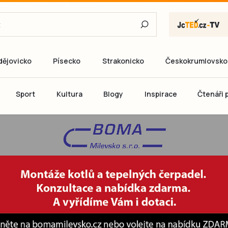
dějovicko
Písecko
Strakonicko
Českokrumlovsko
E-mail
Sport
Kultura
Blogy
Inspirace
Čtenáři p
Heslo
P
Přihlás
Ještě nemám ú