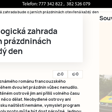
á zahrada bude o jarních prázdninách otevřená každý den
Souv
logická zahrada
h prázdninách
dý den
0
0
e známého románu francouzského
během dvou let prázdnin vůbec nenudilo.
ném ostrově jim ani příliš volného času
a něco dělat. Neobydlené ostrovy ani
esku naštěstí nemáme, vymyslet program
školy proto může být dost náročné. Jednou