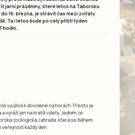
ít jarní prázdniny, které letos na Táborsku
. do 16. března, je strávit čas mezi zvířaty
. Ta i letos bude po celý příští týden
7 hodin.
čně využívá k dovolené na horách. Přesto je
a vyráží jen na kratší výlety. Jedním ze
borská zoologická zahrada, která se během
o veřejnost každý den.