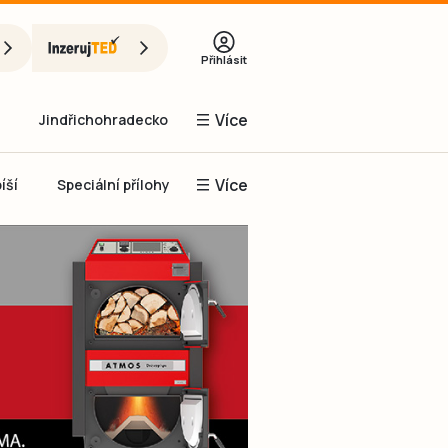
Přihlásit
Více
Jindřichohradecko
Více
íší
Speciální přílohy
Prachaticko
Inzerce
Obnovit heslo
řihlásit se
it se přes Facebook
čet, chci se
Registrovat