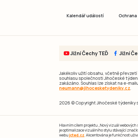
Kalendář událostí
Ochrana 
Jižní Čechy TEĎ
Jižní Č
Jakékoliv užití obsahu, včetně převzetí
souhlasu společnosti Jihočeské týdeník
zakázáno. Souhlas lze získat na e-mailu
neumann@jihocesketydeniky.cz
.
2026 © Copyright Jihočeské týdeníky s.
Hlavním cílem projektu „Nový vizuál webových st
je optimalizace vizuálního stylu stávající zna
webu
jcted.cz
. Akcentována je funkčnost uživ