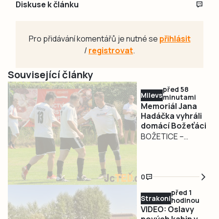
Diskuse k článku
Pro přidávání komentářů je nutné se
přihlásit
/
registrovat
.
Související články
před 58
Milevsko
minutami
Memoriál Jana
Hadáčka vyhráli
domácí Božeťáci
BOŽETICE –
Hounyho memoriál
ovládli po letech
domácí Božeťáci!
0
V sobotu 8. srpna
před 1
proběhl na
Strakonicko
hodinou
fotbalovém hřišti v
VIDEO: Oslavy
Božeticích 16.
nových kabin v