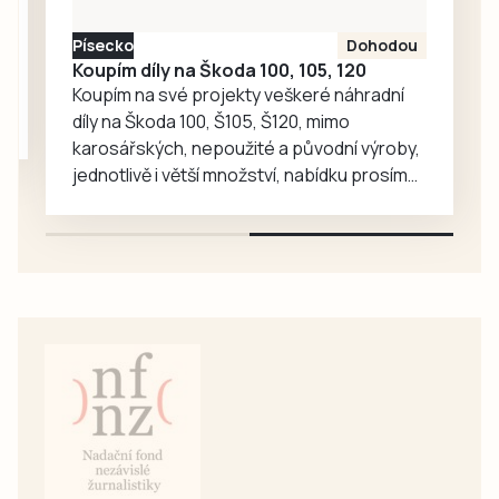
remíze 2:2 přišel
Písecko
Dohodou
na řadu penaltový
Koupím díly na Škoda 100, 105, 120
rozstřel. V něm…
Koupím na své projekty veškeré náhradní
díly na Škoda 100, Š105, Š120, mimo
karosářských, nepoužité a původní výroby,
jednotlivě i větší množství, nabídku prosím
pouze na e-mail: svorpi@seznam.cz.