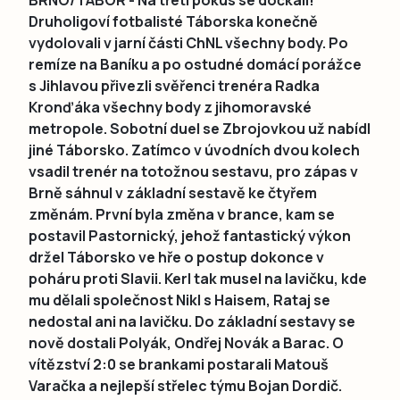
Druholigoví fotbalisté Táborska konečně
vydolovali v jarní části ChNL všechny body. Po
remíze na Baníku a po ostudné domácí porážce
s Jihlavou přivezli svěřenci trenéra Radka
Kronďáka všechny body z jihomoravské
metropole. Sobotní duel se Zbrojovkou už nabídl
jiné Táborsko. Zatímco v úvodních dvou kolech
vsadil trenér na totožnou sestavu, pro zápas v
Brně sáhnul v základní sestavě ke čtyřem
změnám. První byla změna v brance, kam se
postavil Pastornický, jehož fantastický výkon
držel Táborsko ve hře o postup dokonce v
poháru proti Slavii. Kerl tak musel na lavičku, kde
mu dělali společnost Nikl s Haisem, Rataj se
nedostal ani na lavičku. Do základní sestavy se
nově dostali Polyák, Ondřej Novák a Barac. O
vítězství 2:0 se brankami postarali Matouš
Varačka a nejlepší střelec týmu Bojan Dordič.