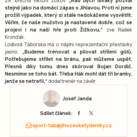
29. března Viktorii Žižkov.
„Rád bych diváky pozval
stejně jako na domácí zápas s Jihlavou. Proti ní jsme
prožili výpadek, který si stále nedokážeme vysvětlit.
Věřím, že naše mužstvo je nastavené dobře, což se
projeví i na naší hře proti Žižkovu,“
zve Radek
Kronďák.
Lodivod Táborska má o náplni reprezentační přestávky
jasno.
„Budeme trénovat a pilovat střílení gólů.
Potřebujeme střílet na bránu, pak můžeme uspět.
Přesně díky tomu dnes skóroval Bojan Dordič.
Nesmíme se toho bát. Třeba Hák mohl dát tři branky,
jenže se netrefil,“
dodal trenér na závěr.
Josef Janda
Sdílet článek:
sport-tab@jihocesketydeniky.cz