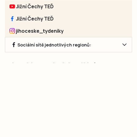
Jižní Čechy TEĎ
Jižní Čechy TEĎ
jihoceske_tydeniky
Sociální sítě jednotlivých regionů:
Jakékoliv užití obsahu, včetně převzetí článků, je bez souhlasu
společnosti Jihočeské týdeníky s.r.o. zakázáno. Souhlas lze
získat na e-mailu:
neumann@jihocesketydeniky.cz
.
2026 © Copyright Jihočeské týdeníky s.r.o.
Pravidla vkládání Inzerátů a zpracování osobních
údajů
Pravidla vkládání příspěvků