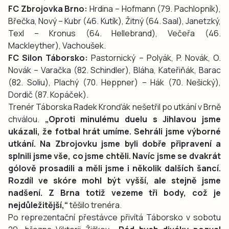
FC Zbrojovka Brno:
Hrdina – Hofmann (79. Pachlopník),
Břečka, Nový – Kubr (46. Kutík), Žitný (64. Saal), Janetzký,
Texl – Kronus (64. Hellebrand), Večeřa (46.
Mackleyther), Vachoušek.
FC Silon Táborsko:
Pastornický – Polyák, P. Novák, O.
Novák – Varačka (82. Schindler), Bláha, Kateřiňák, Barac
(82. Soliu), Plachý (70. Heppner) – Hák (70. Nešický),
Dordič (87. Kopáček).
Trenér Táborska Radek Kronďák nešetřil po utkání v Brně
chválou.
„Oproti minulému duelu s Jihlavou jsme
ukázali, že fotbal hrát umíme. Sehráli jsme výborné
utkání. Na Zbrojovku jsme byli dobře připravení a
splnili jsme vše, co jsme chtěli. Navíc jsme se dvakrát
gólově prosadili a měli jsme i několik dalších šancí.
Rozdíl ve skóre mohl být vyšší, ale stejně jsme
nadšení. Z Brna totiž vezeme tři body, což je
nejdůležitější,“
těšilo trenéra.
Po reprezentační přestávce přivítá Táborsko v sobotu