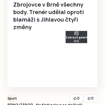
Zbrojovce v Brně všechny
body. Trenér udělal oproti
blamáži s Jihlavou čtyři
změny
Zobrazit galerii
(53)
0
0
Sport
BRNO/TÁBOR - Na třetí pokus se dočkali!