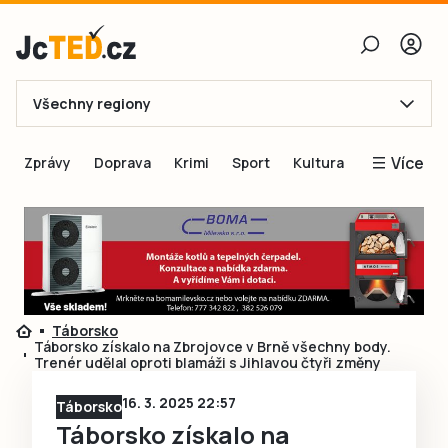
Všechny regiony
E-mail
Více
Zprávy
Doprava
Krimi
Sport
Kultura
Heslo
Blogy
Obnovit heslo
Inspirace
Čtenáři píší
Přihlásit se
Speciální přílohy
Táborsko
Přihlásit se přes Facebook
Inzerce
Táborsko získalo na Zbrojovce v Brně všechny body.
Trenér udělal oproti blamáži s Jihlavou čtyři změny
Ještě nemám účet, chci se
Registrovat
16. 3. 2025 22:57
Táborsko
Táborsko získalo na