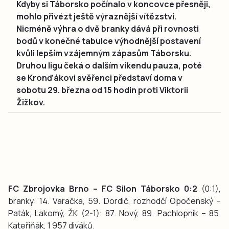
Kdyby si Táborsko počínalo v koncovce přesněji,
mohlo přivézt ještě výraznější vítězství.
Nicméně výhra o dvě branky dává při rovnosti
bodů v konečné tabulce výhodnější postavení
kvůli lepším vzájemným zápasům Táborsku.
Druhou ligu čeká o dalším víkendu pauza, poté
se Kronďákovi svěřenci představí doma v
sobotu 29. března od 15 hodin proti Viktorii
Žižkov.
FC Zbrojovka Brno – FC Silon Táborsko 0:2
(0:1),
branky: 14. Varačka, 59. Dordič, rozhodčí Opočenský –
Paták, Lakomý, ŽK (2-1): 87. Nový, 89. Pachlopník – 85.
Kateřiňák, 1 957 diváků.