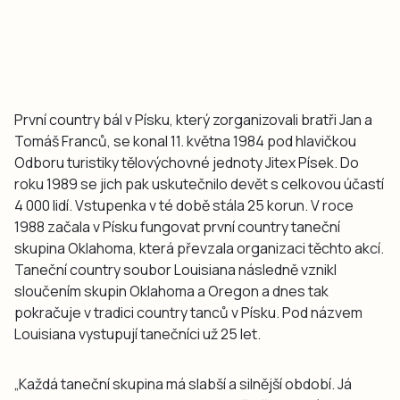
První country bál v Písku, který zorganizovali bratři Jan a
Tomáš Franců, se konal 11. května 1984 pod hlavičkou
Odboru turistiky tělovýchovné jednoty Jitex Písek. Do
roku 1989 se jich pak uskutečnilo devět s celkovou účastí
4 000 lidí. Vstupenka v té době stála 25 korun. V roce
1988 začala v Písku fungovat první country taneční
skupina Oklahoma, která převzala organizaci těchto akcí.
Taneční country soubor Louisiana následně vznikl
sloučením skupin Oklahoma a Oregon a dnes tak
pokračuje v tradici country tanců v Písku. Pod názvem
Louisiana vystupují tanečníci už 25 let.
„
Každá taneční skupina má slabší a silnější období. Já