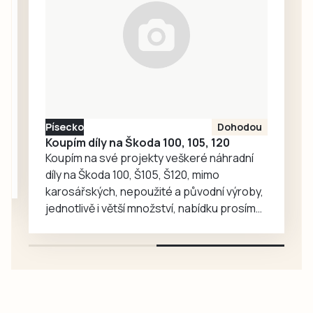
táborské
zoologické
zahradě velký
ohlas. Zájem o
medvědy baribaly
vzrostl. Zoo se
proto rozhodla, že
Písecko
Dohodou
je zájemcům
Koupím díly na Škoda 100, 105, 120
představí
Koupím na své projekty veškeré náhradní
mnohem…
díly na Škoda 100, Š105, Š120, mimo
karosářských, nepoužité a původní výroby,
jednotlivě i větší množství, nabídku prosím
pouze na e-mail: svorpi@seznam.cz.