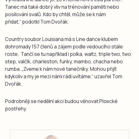
Tanec má také dobrý vliv na trénování paměti nebo
posilování svalů. Kdo by chtěl, může se k nám
přidat,“ podotkl Tom Dvořák.
Country soubor Louisiana má s Line dance klubem
dohromady 157 členů a zájem podle vedoucího stále
roste.
Tančí se tu například i polka, waltz, triple two, two
step, valčík, charleston, funky, mambo, chacha nebo
rumba.
„Zveme k nám nové tanečníky. Mohou přijít
kdykoliv a my je mezi námi rádi uvítáme,
“
uzavřel Tom
Dvořák.
Podrobněji se nedělní akci budou věnovat Písecké
postřehy.