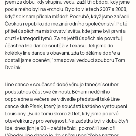
jsem za dobu, kdy skupinu vedu, zažil tři období, kdy jsme
podle mého byli na vrcholu. Bylo to v letech 2007 a 2008,
když se k nám přidala mládež. Podruhé, když jsme zařadili
Českou republiku do mezinárodního společenství. Poté
přišel úspěch na mistrovství světa, kde jsme byli první a
druzí v kategorii týmů. Za největší úspěch ale považuji
účast na line dance soutěži v Texasu. Jeli jsme do
kolébky line dance s obavami, zda to děláme dobře a
dostali jsme ocenění,“ zmapoval vedoucí souboru Tom
Dvořák.
Line dance v současné době věnuje taneční soubor
podstatnou část své činnosti. Během nedělního
odpoledne a večera se v divadle představil také Line
dance klub Písek, který je součástí každého vystoupení
Louisiany. „Bude tomu skoro 20 let, kdy jsme poprvé
otevřeli kurzy pro veřejnost. Na začátku byli v klubu čtyři
lidé, dnes jich je 90 – začátečníci, pokročilí i senioři.
Výhodou line dance je, že k němu není třeba partner.