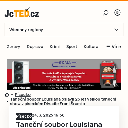
Všechny regiony
E-mail
Více
Zprávy
Doprava
Krimi
Sport
Kultura
Heslo
Blogy
Obnovit heslo
Inspirace
Čtenáři píší
Přihlásit se
Speciální přílohy
Písecko
Přihlásit se přes Facebook
Inzerce
Taneční soubor Louisiana oslavil 25 let velkou taneční
show v píseckém Divadle Fráni Šrámka
Ještě nemám účet, chci se
Registrovat
24. 3. 2025 16:58
Písecko
Taneční soubor Louisiana