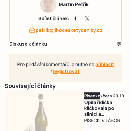
Martin Petřík
Sdílet článek:
petrik@jihocesketydeniky.cz
Diskuse k článku
Pro přidávání komentářů je nutné se
přihlásit
/
registrovat
.
Související články
Písecko
včera 20:19
Opilá řidička
kličkovala po
silnici a
ohrožovala
PÍSECKO/TÁBORSKO
ostatní.
– Nebezpečně