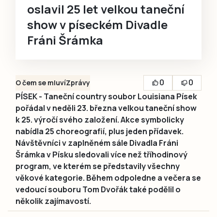
oslavil 25 let velkou taneční
show v píseckém Divadle
Fráni Šrámka
0
0
O čem se mluví
Zprávy
PÍSEK - Taneční country soubor Louisiana Písek
pořádal v neděli 23. března velkou taneční show
k 25. výročí svého založení. Akce symbolicky
nabídla 25 choreografií, plus jeden přídavek.
Návštěvníci v zaplněném sále Divadla Fráni
Šrámka v Písku sledovali více než tříhodinový
program, ve kterém se představily všechny
věkové kategorie. Během odpoledne a večera se
vedoucí souboru Tom Dvořák také podělil o
několik zajímavostí.