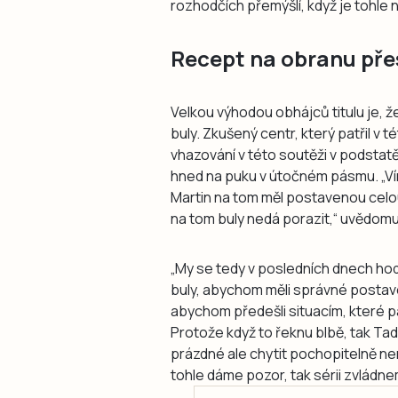
rozhodčích přemýšlí, když je tohle 
Recept na obranu pře
Velkou výhodou obhájců titulu je, ž
buly. Zkušený centr, který patřil v té
vhazování v této soutěži v podstat
hned na puku v útočném pásmu. „Vím
Martin na tom měl postavenou celou 
na tom buly nedá porazit,“ uvědomuje
„My se tedy v posledních dnech ho
buly, abychom měli správné postave
abychom předešli situacím, které p
Protože když to řeknu blbě, tak Tad
prázdné ale chytit pochopitelně nem
tohle dáme pozor, tak sérii zvládne