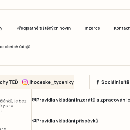
ny
Předplatné tištěných novin
Inzerce
Kontakt
osobních údajů
echy TEĎ
jihoceske_tydeniky
Sociální sít
Pravidla vkládání Inzerátů a zpracování
 článků, je bez
y s.r.o.
:
Pravidla vkládání příspěvků
r.o.