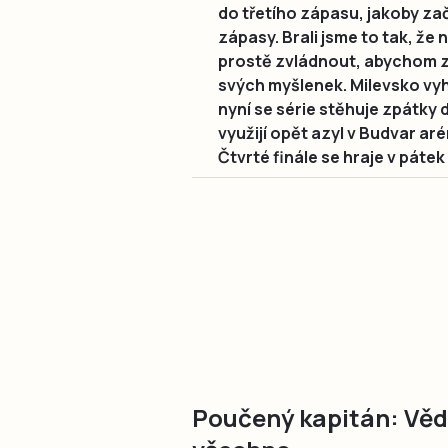
do třetího zápasu, jakoby zač
zápasy. Brali jsme to tak, že
prostě zvládnout, abychom z
svých myšlenek. Milevsko vyhr
nyní se série stěhuje zpátky 
využijí opět azyl v Budvar a
Čtvrté finále se hraje v pátek
Poučený kapitán: Vědě