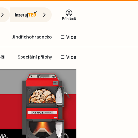
Přihlásit
Více
Jindřichohradecko
Více
íší
Speciální přílohy
Prachaticko
Inzerce
Obnovit heslo
řihlásit se
it se přes Facebook
čet, chci se
Registrovat