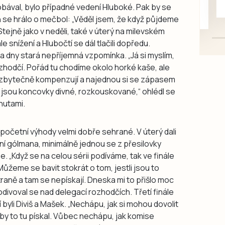
obával, bylo případné vedení Hluboké. Pak by se
mazlivé, ihned k odběru.
n se hrálo o mečbol: „Věděl jsem, že když půjdeme
Stejně jako v neděli, také v úterý na milevském
e snížení a Hlubočtí se dál tlačili dopředu.
 dny stará nepříjemná vzpomínka. „Já si myslím,
rozhodčí. Pořád tu chodíme okolo horké kaše, ale
to zbytečně kompenzují a najednou si se zápasem
k jsou koncovky divné, rozkouskované,“ ohlédl se
nutami.
početní výhody velmi dobře sehrané. V úterý dali
lání gólmana, minimálně jednou se z přesilovky
. „Když se na celou sérii podíváme, tak ve finále
ůžeme se bavit stokrát o tom, jestli jsou to
 straně a tam se nepískají. Dneska mi to přišlo moc
odivoval se nad delegací rozhodčích. Třetí finále
oví byli Diviš a Mašek. „Nechápu, jak si mohou dovolit
y to tu pískal. Vůbec nechápu, jak komise