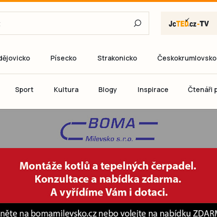
dějovicko
Písecko
Strakonicko
Českokrumlovsko
E-mail
Sport
Kultura
Blogy
Inspirace
Čtenáři p
Heslo
P
Přihlás
Ještě nemám ú