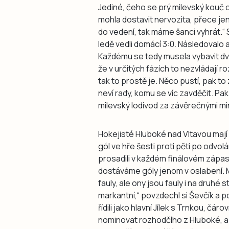
Jediné, čeho se prý milevský kouč 
mohla dostavit nervozita, přece je
do vedení, tak máme šanci vyhrát.“ 
ledě vedli domácí 3:0. Následovalo al
Každému se tedy musela vybavit dva
že v určitých fázích to nezvládají 
tak to prostě je. Něco pustí, pak 
neví rady, komu se víc zavděčit. Pa
milevský lodivod za závěrečnými mi
Hokejisté Hluboké nad Vltavou mají 
gól ve hře šesti proti pěti po odvo
prosadili v každém finálovém zápase
dostáváme góly jenom v oslabení. M
fauly, ale ony jsou fauly i na druhé
markantní,“ povzdechl si Ševčík a p
řídili jako hlavní Jílek s Trnkou, čár
nominovat rozhodčího z Hluboké, ab