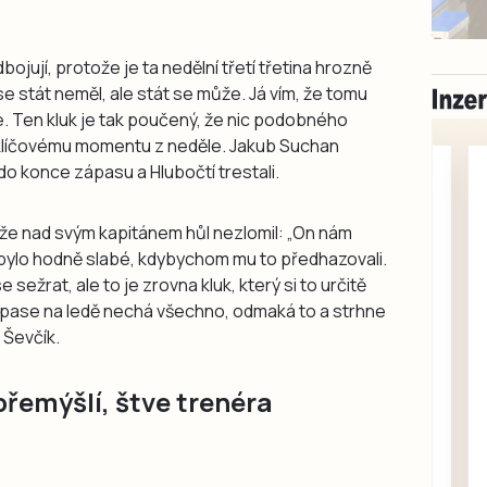
bojují, protože je ta nedělní třetí třetina hrozně
 se stát neměl, ale stát se může. Já vím, že tomu
ne. Ten kluk je tak poučený, že nic podobného
ke klíčovému momentu z neděle. Jakub Suchan
do konce zápasu a Hlubočtí trestali.
, že nad svým kapitánem hůl nezlomil: „On nám
 bylo hodně slabé, kdybychom mu to předhazovali.
ežrat, ale to je zrovna kluk, který si to určitě
zápase na ledě nechá všechno, odmaká to a strhne
l Ševčík.
Milevsko
Zdarma / za odvoz
řemýšlí, štve trenéra
Daruji do dobrých
rukou kotě
Daruji do dobrých rukou
kotě-kočka, odčervené,