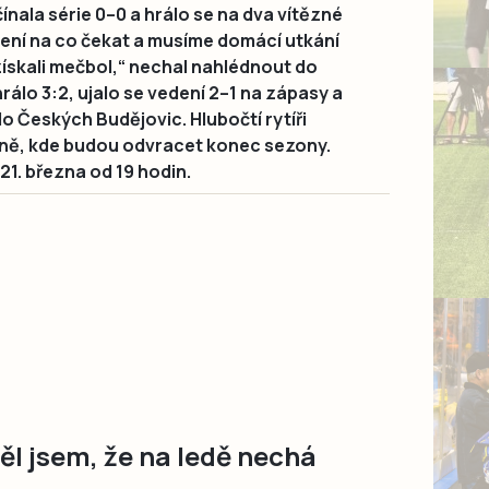
ínala série 0–0 a hrálo se na dva vítězné
 není na co čekat a musíme domácí utkání
ískali mečbol,“ nechal nahlédnout do
álo 3:2, ujalo se vedení 2–1 na zápasy a
do Českých Budějovic. Hlubočtí rytíři
réně, kde budou odvracet konec sezony.
 21. března od 19 hodin.
l jsem, že na ledě nechá