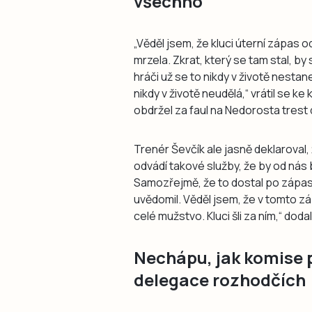
všechno
„Věděl jsem, že kluci úterní zápas od
mrzela. Zkrat, který se tam stal, by
hráči už se to nikdy v životě nesta
nikdy v životě neudělá,“ vrátil se 
obdržel za faul na Nedorosta trest 
Trenér Ševčík ale jasně deklaroval
odvádí takové služby, že by od nás
Samozřejmě, že to dostal po zápase s
uvědomil. Věděl jsem, že v tomto 
celé mužstvo. Kluci šli za ním,“ doda
Nechápu, jak komise p
delegace rozhodčích