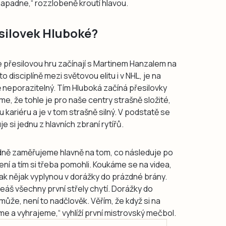
napadne,“ rozzlobeně kroutí hlavou.
silovek Hluboké?
e přesilovou hru začínají s Martinem Hanzalem na
to disciplíně mezi světovou elitu i v NHL, je na
ě neporazitelný. Tím Hluboká začíná přesilovky
e, že tohle je pro naše centry strašně složité,
kariéru a je v tom strašně silný. V podstatě se
 si jednu z hlavních zbraní rytířů.
dně zaměřujeme hlavně na tom, co následuje po
ní a tím si třeba pomohli. Koukáme se na videa,
ak nějak vyplynou v dorážky do prázdné brány.
eáš všechny první střely chytí. Dorážky do
ůže, není to nadčlověk. Věřím, že když si na
me a vyhrajeme,“ vyhlíží první mistrovský mečbol.