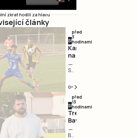
ní zkrat hodili za hlavu
isející články
před
3
Strakonicko
hodinami
Kam
na
Strakonicku
za
STRAKONICE
sportem?
– O
druhém
0
srpnovém
před
víkendu
13
Strakonicko
budou
hodinami
Trenér
mít
Bavorova
sportovní
Karel
fandové
Krejčí:
BAVOROV
na