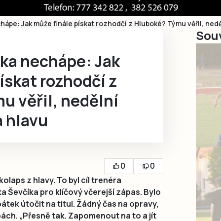
ápe: Jak může finále pískat rozhodčí z Hluboké? Týmu věřil, neděl
Souv
ska nechápe: Jak
ískat rozhodčí z
u věřil, nedělní
a hlavu
0
0
laps z hlavy. To byl cíl trenéra
a Ševčíka pro klíčový včerejší zápas. Bylo
pátek útočit na titul. Žádný čas na opravy,
ách. „Přesně tak. Zapomenout na to a jít