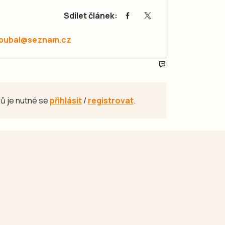
Sdílet článek:
.pubal@seznam.cz
ů je nutné se
přihlásit
/
registrovat
.