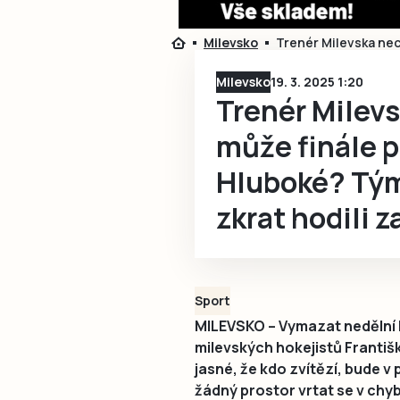
Milevsko
Trenér Milevska nech
Milevsko
19. 3. 2025 1:20
Trenér Milev
může finále p
Hluboké? Tým
zkrat hodili z
Sport
MILEVSKO – Vymazat nedělní ko
milevských hokejistů Františk
jasné, že kdo zvítězí, bude v 
žádný prostor vrtat se v chyb