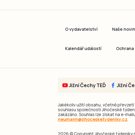
O vydavatelství
Naše novi
Kalendář událostí
Ochrana 
Jižní Čechy TEĎ
Jižní Č
Jakékoliv užití obsahu, včetně převzetí
souhlasu společnosti Jihočeské týdeník
zakázáno. Souhlas lze získat na e-mailu
neumann@jihocesketydeniky.cz
.
2026 © Copyright Jihočeské týdeníky s.