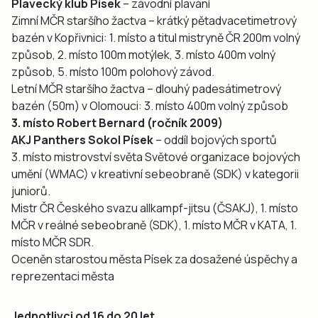
Plavecký klub Písek
– závodní plavání
Zimní MČR staršího žactva – krátký pětadvacetimetrový
bazén v Kopřivnici: 1. místo a titul mistryně ČR 200m volný
způsob, 2. místo 100m motýlek, 3. místo 400m volný
způsob, 5. místo 100m polohový závod.
Letní MČR staršího žactva – dlouhý padesátimetrový
bazén (50m) v Olomouci: 3. místo 400m volný způsob
3. místo Robert Bernard (ročník 2009)
AKJ Panthers Sokol Písek
– oddíl bojových sportů
3. místo mistrovství světa Světové organizace bojových
umění (WMAC) v kreativní sebeobraně (SDK) v kategorii
juniorů.
Mistr ČR Českého svazu allkampf-jitsu (ČSAKJ), 1. místo
MČR v reálné sebeobraně (SDK), 1. místo MČR v KATA, 1.
místo MČR SDR.
Oceněn starostou města Písek za dosažené úspěchy a
reprezentaci města
Jednotlivci od 16 do 20 let