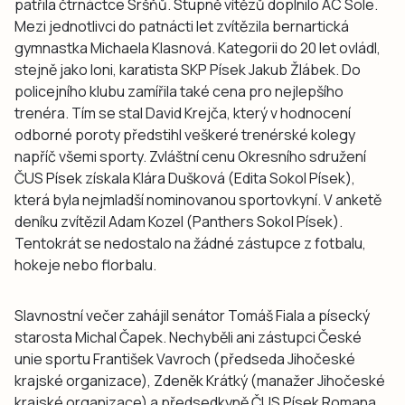
patřila čtrnáctce Sršňů. Stupně vítězů doplnilo AC Sole.
Mezi jednotlivci do patnácti let zvítězila bernartická
gymnastka Michaela Klasnová. Kategorii do 20 let ovládl,
stejně jako loni, karatista SKP Písek Jakub Žlábek. Do
policejního klubu zamířila také cena pro nejlepšího
trenéra. Tím se stal David Krejča, který v hodnocení
odborné poroty předstihl veškeré trenérské kolegy
napříč všemi sporty. Zvláštní cenu Okresního sdružení
ČUS Písek získala Klára Dušková (Edita Sokol Písek),
která byla nejmladší nominovanou sportovkyní. V anketě
deníku zvítězil Adam Kozel (Panthers Sokol Písek).
Tentokrát se nedostalo na žádné zástupce z fotbalu,
hokeje nebo florbalu.
Slavnostní večer zahájil senátor Tomáš Fiala a písecký
starosta Michal Čapek. Nechyběli ani zástupci České
unie sportu František Vavroch (předseda Jihočeské
krajské organizace), Zdeněk Krátký (manažer Jihočeské
krajské organizace) a předsedkyně ČUS Písek Romana