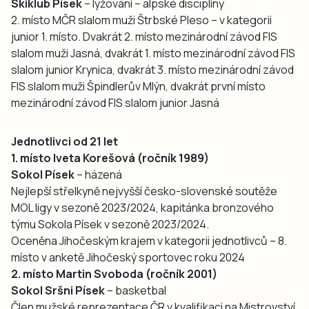
Skiklub Písek
– lyžování – alpské disciplíny
2. místo MČR slalom muži Štrbské Pleso – v kategorii
junior 1. místo. Dvakrát 2. místo mezinárodní závod FIS
slalom muži Jasná, dvakrát 1. místo mezinárodní závod FIS
slalom junior Krynica, dvakrát 3. místo mezinárodní závod
FIS slalom muži Špindlerův Mlýn, dvakrát první místo
mezinárodní závod FIS slalom junior Jasná
Jednotlivci od 21 let
1. místo Iveta Korešová (ročník 1989)
Sokol Písek
– házená
Nejlepší střelkyně nejvyšší česko-slovenské soutěže
MOL ligy v sezoně 2023/2024, kapitánka bronzového
týmu Sokola Písek v sezoně 2023/2024.
Oceněna Jihočeským krajem v kategorii jednotlivců – 8.
místo v anketě Jihočeský sportovec roku 2024
2. místo Martin Svoboda (ročník 2001)
Sokol Sršni Písek
– basketbal
Člen mužské reprezentace ČR v kvalifikaci na Mistrovství