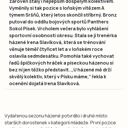
zároveň staly i nejlepším dospělým kolektivem.
Vyměnily si tak pozice s loňským vítězem A
týmem Sršňů, který letos skončil stříbrný. Bronz
putoval do oddílu bojových sportů Panthers
Sokol Písek. Vrcholem večera bylo vyhlášení
sportovní osobnosti okresu. Stala se jí trenérka
házené Irena Slavíková, která se trénování
věnuje téměř čtyřicet let a v loňském roce
oslavila sedmdesátku. Pomohla také vychovat
řadů špičkových hráček a píseckou házenou si
bez ní jen těžko představit. ,,U házené mě drží
skvělý kolektiv, který v Písku máme,“ řekla k
ocenění dojatá Irena Slavíková.
Vydařenou sezonu házené potvrdilo i druhé místo
starších dorostenek v kategorii mládeže. První pozice