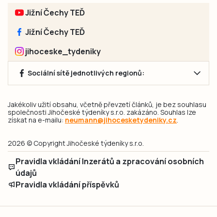
Jižní Čechy TEĎ
Jižní Čechy TEĎ
jihoceske_tydeniky
Sociální sítě jednotlivých regionů:
Jakékoliv užití obsahu, včetně převzetí článků, je bez souhlasu
společnosti Jihočeské týdeníky s.r.o. zakázáno. Souhlas lze
získat na e-mailu:
neumann@jihocesketydeniky.cz
.
2026 © Copyright Jihočeské týdeníky s.r.o.
Pravidla vkládání Inzerátů a zpracování osobních
údajů
Pravidla vkládání příspěvků