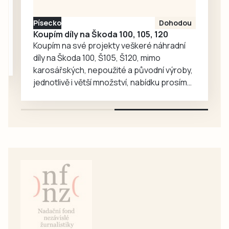
srpna na Velkém
náměstí v
Písecko
Dohodou
Prachaticích.
Koupím díly na Škoda 100, 105, 120
Koupím na své projekty veškeré náhradní
díly na Škoda 100, Š105, Š120, mimo
karosářských, nepoužité a původní výroby,
jednotlivě i větší množství, nabídku prosím
pouze na e-mail: svorpi@seznam.cz.