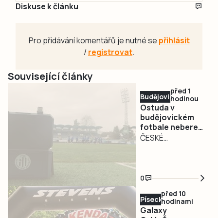
Diskuse k článku
Pro přidávání komentářů je nutné se
přihlásit
/
registrovat
.
Související články
před 1
Budějovicko
hodinou
Ostuda v
budějovickém
fotbale nebere
konce. Dynamo
ČESKÉ
odhlásilo béčko
BUDĚJOVICE –
z divize, pokuta
Den před startem
půl milionu
soutěže SK
0
Dynamo České
před 10
Budějovice
Písecko
hodinami
odhlásilo svůj B
Galaxy