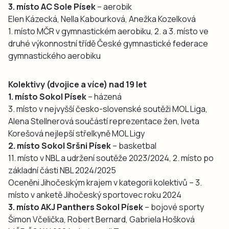
3. místo AC Sole Písek
– aerobik
Elen Kázecká, Nella Kabourková, Anežka Kozelková
1. místo MČR v gymnastickém aerobiku, 2. a 3. místo ve
druhé výkonnostní třídě České gymnastické federace
gymnastického aerobiku
Kolektivy (dvojice a více) nad 19 let
1. místo Sokol Písek
– házená
3. místo v nejvyšší česko-slovenské soutěži MOL Liga,
Alena Stellnerová součástí reprezentace žen, Iveta
Korešová nejlepší střelkyně MOL Ligy
2. místo Sokol Sršni Písek
– basketbal
11. místo v NBL a udržení soutěže 2023/2024, 2. místo po
základní části NBL 2024/2025
Oceněni Jihočeským krajem v kategorii kolektivů – 3.
místo v anketě Jihočeský sportovec roku 2024
3. místo AKJ Panthers Sokol Písek
– bojové sporty
Šimon Včelička, Robert Bernard, Gabriela Hošková