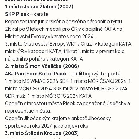
1. místo Jakub Žlábek (2007)
SKP Písek
– karate
Reprezentant juniorského českého národního týmu.
Získal po 9 letech medaili pro ČR v disciplíně KATA na
Mistrovství Evropy v karate v roce 2024.
3. místo Mistrovství Evropy WKF v Gruzii v kategorii KATA,
mistr ČR v kategorii KATA, třikrát 1. místo v prvním kole
národního poháru v kategorii KATA
2. místo Šimon Včelička (2006)
AKJ Panthers Sokol Píse
k – oddíl bojových sportů
1. místo MS WMAC 2024 SDK, 1. místo MČR ČSAKJ 2024, 1.
místo MČR CFS 2024 SDK muži, 2. místo MČR CFS 2024
SDR muži, 1. místo MČR CFS 2024 KATA
Oceněn starostou města Písek za dosažené úspěchy a
reprezentaci města.
Oceněn Jihočeským krajem v anketě Jihočeský
sportovec roku 2024 jako objev roku.
3. místo Štěpán Kroupa (2003)