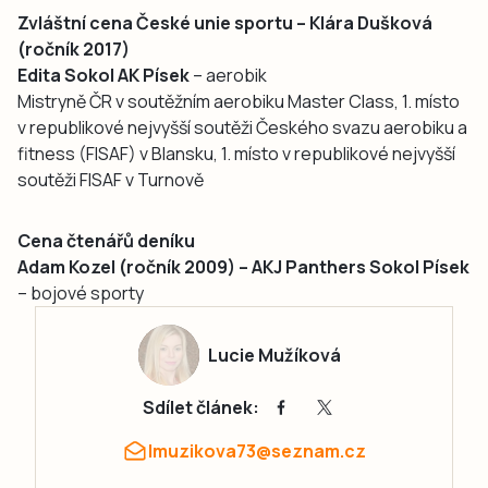
Zvláštní cena České unie sportu – Klára Dušková
(ročník 2017)
Edita Sokol AK Písek
– aerobik
Mistryně ČR v soutěžním aerobiku Master Class, 1. místo
v republikové nejvyšší soutěži Českého svazu aerobiku a
fitness (FISAF) v Blansku, 1. místo v republikové nejvyšší
soutěži FISAF v Turnově
Cena čtenářů deníku
Adam Kozel (ročník 2009) – AKJ Panthers Sokol Písek
– bojové sporty
Lucie Mužíková
Sdílet článek:
lmuzikova73@seznam.cz