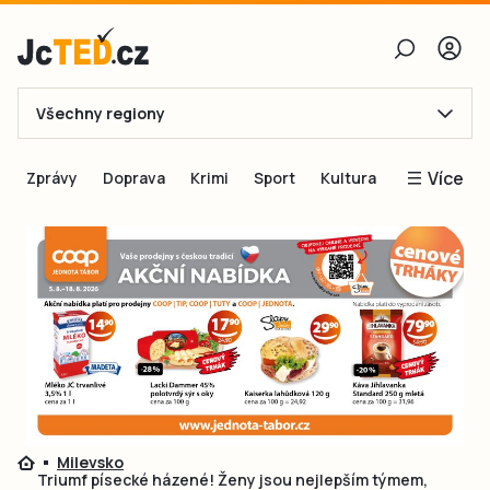
Všechny regiony
E-mail
Více
Zprávy
Doprava
Krimi
Sport
Kultura
Heslo
Blogy
Obnovit heslo
Inspirace
Čtenáři píší
Přihlásit se
Speciální přílohy
Přihlásit se přes Facebook
Inzerce
Ještě nemám účet, chci se
Registrovat
Milevsko
Triumf písecké házené! Ženy jsou nejlepším týmem,