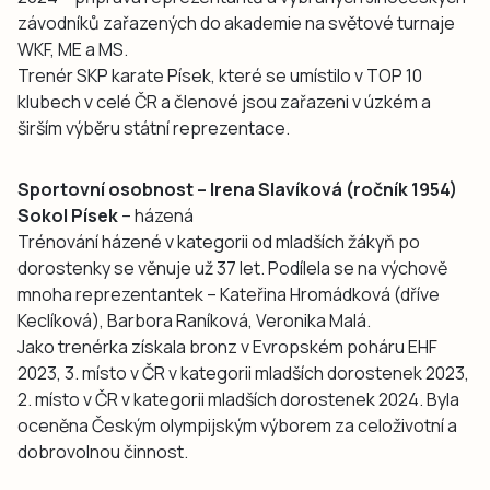
závodníků zařazených do akademie na světové turnaje
WKF, ME a MS.
Trenér SKP karate Písek, které se umístilo v TOP 10
klubech v celé ČR a členové jsou zařazeni v úzkém a
širším výběru státní reprezentace.
Sportovní osobnost – Irena Slavíková (ročník 1954)
Sokol Písek
– házená
Trénování házené v kategorii od mladších žákyň po
dorostenky se věnuje už 37 let. Podílela se na výchově
mnoha reprezentantek – Kateřina Hromádková (dříve
Keclíková), Barbora Raníková, Veronika Malá.
Jako trenérka získala bronz v Evropském poháru EHF
2023, 3. místo v ČR v kategorii mladších dorostenek 2023,
2. místo v ČR v kategorii mladších dorostenek 2024. Byla
oceněna Českým olympijským výborem za celoživotní a
dobrovolnou činnost.