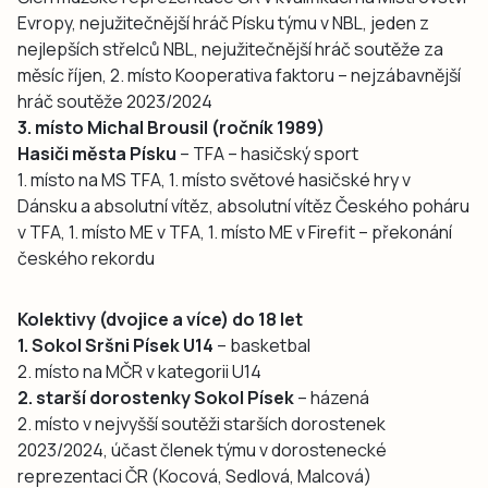
Evropy, nejužitečnější hráč Písku týmu v NBL, jeden z
nejlepších střelců NBL, nejužitečnější hráč soutěže za
měsíc říjen, 2. místo Kooperativa faktoru – nejzábavnější
hráč soutěže 2023/2024
3. místo Michal Brousil (ročník 1989)
Hasiči města Písku
– TFA – hasičský sport
1. místo na MS TFA, 1. místo světové hasičské hry v
Dánsku a absolutní vítěz, absolutní vítěz Českého poháru
v TFA, 1. místo ME v TFA, 1. místo ME v Firefit – překonání
českého rekordu
Kolektivy (dvojice a více) do 18 let
1. Sokol Sršni Písek U14
– basketbal
2. místo na MČR v kategorii U14
2. starší dorostenky Sokol Písek
– házená
2. místo v nejvyšší soutěži starších dorostenek
2023/2024, účast členek týmu v dorostenecké
reprezentaci ČR (Kocová, Sedlová, Malcová)