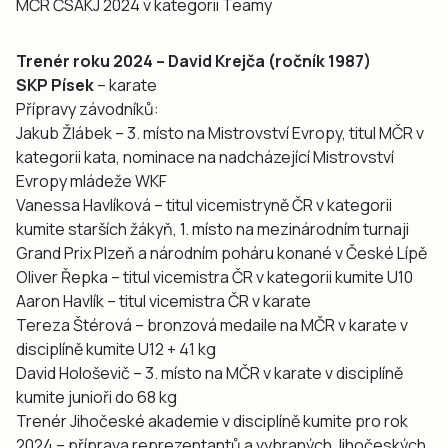
MČR ČSAKJ 2024 v kategorii Teamy
Trenér roku 2024 – David Krejča
(ročník 1987)
SKP Písek
– karate
Přípravy závodníků:
Jakub Žlábek – 3. místo na Mistrovství Evropy, titul MČR v
kategorii kata, nominace na nadcházející Mistrovství
Evropy mládeže WKF
Vanessa Havlíková – titul vicemistryně ČR v kategorii
kumite starších žákyň, 1. místo na mezinárodním turnaji
Grand Prix Plzeň a národním poháru konané v České Lípě
Oliver Řepka – titul vicemistra ČR v kategorii kumite U10
Aaron Havlík – titul vicemistra ČR v karate
Tereza Štérová – bronzová medaile na MČR v karate v
disciplíně kumite U12 + 41 kg
David Hološevič – 3. místo na MČR v karate v disciplíně
kumite junioři do 68 kg
Trenér Jihočeské akademie v disciplíně kumite pro rok
2024 – příprava reprezentantů a vybraných Jihočeských