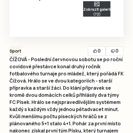
Zobrazit galerii
(72)
0
0
Sport
ČÍŽOVÁ - Poslední červnovou sobotu se po roční
covidové přestávce konal druhý ročník
fotbalového turnaje pro mládež, který pořádá FK
Čížová. Hrálo se ve dvou kategoriích - starší
přípravka a starší žáci. Do klání přípravek se
kromě dvou domácích celků přihlásily dva týmy
FC Písek. Hrálo se nejspravedlivějším systémem
každý s každým vždy jednou pětadvacet minut.
Kvůli menšímu počtu píseckých hráčů se z
plánovaného 5+1 stalo 4+1. Pohár za první místo
nakonec získal první tým Písku, který turnajem