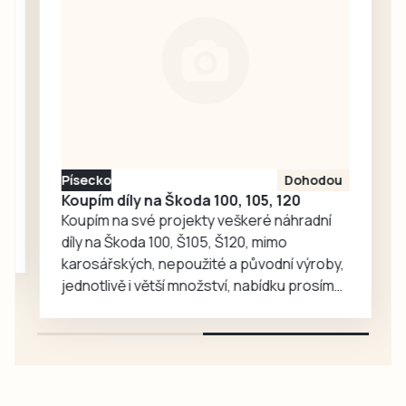
Kučeř Cup nebo
Memoriály Jana
Hadáčka v
Božeticích a Vládi
Fořta a Tomáše
Měcháčka v…
Písecko
Dohodou
Koupím díly na Škoda 100, 105, 120
Koupím na své projekty veškeré náhradní
díly na Škoda 100, Š105, Š120, mimo
karosářských, nepoužité a původní výroby,
jednotlivě i větší množství, nabídku prosím
pouze na e-mail: svorpi@seznam.cz.