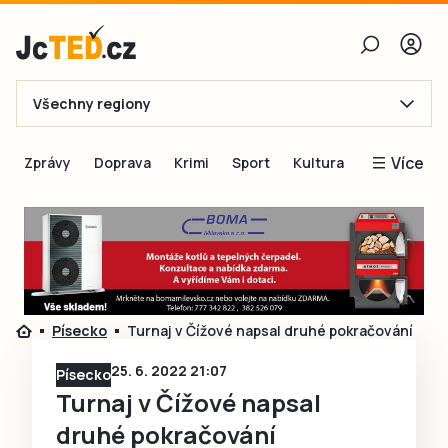
Všechny regiony
E-mail
Více
Zprávy
Doprava
Krimi
Sport
Kultura
Heslo
Blogy
Obnovit heslo
Inspirace
Čtenáři píší
Přihlásit se
Speciální přílohy
Písecko
Turnaj v Čížové napsal druhé pokračování
Přihlásit se přes Facebook
Inzerce
25. 6. 2022 21:07
Písecko
Ještě nemám účet, chci se
Registrovat
Turnaj v Čížové napsal
druhé pokračování