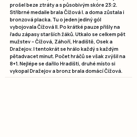
prošel beze ztráty a s působivým skóre 23:2.
Stříbrné medaile brala Čížová I. a doma zůstala i
bronzová placka. Tu o jeden jediný gól
vybojovala Čížová II. Po krátké pauze přišly na
řadu zápasy starších žáků. Utkalo se celkem pět
mužstev – Čížová, Záhoří, Hradiště, Osek a
Dražejov. I tentokrát se hrálo každý s každým
pětadvacet minut. Počet hráčů se však zvýšil na
8+1. Nejlépe se dařilo Hradišti, druhé místo si
vykopal Dražejov a bronz brala domácí Čížová.