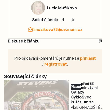
Lucie Mužíková
Sdílet článek:
lmuzikova73@seznam.cz
Diskuse k článku
Pro přidávání komentářů je nutné se
přihlásit
/
registrovat
.
Související články
před 53
Písecko
minutami
Galaxy
CykloŠvec
kritérium se
vrací na Hradiště
PÍSEK/HRADIŠTĚ –