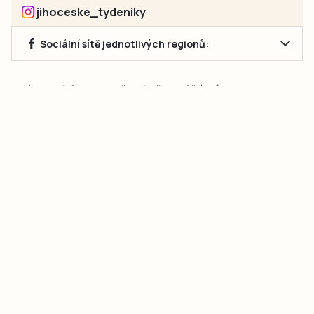
jihoceske_tydeniky
Sociální sítě jednotlivých regionů:
Jakékoliv užití obsahu, včetně převzetí článků, je bez souhlasu
společnosti Jihočeské týdeníky s.r.o. zakázáno. Souhlas lze
získat na e-mailu:
neumann@jihocesketydeniky.cz
.
2026 © Copyright Jihočeské týdeníky s.r.o.
Pravidla vkládání Inzerátů a zpracování osobních
údajů
Pravidla vkládání příspěvků
Hlavním cílem projektu „Nový vizuál webových stránek pro Jihočeské
týdeníky s.r.o." je optimalizace vizuálního stylu stávající značky a
modernizace grafického designu webu
jcted.cz
. Akcentována je funkčnost
uživatelského rozhraní webu, aby se stal moderním a přehledným zdrojem
důležitých a ověřených informací pro veřejnost. Projekt má zvýšit efektivitu a