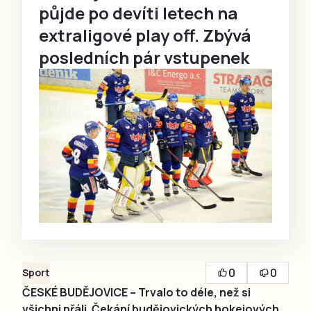
půjde po devíti letech na
extraligové play off. Zbývá
posledních pár vstupenek
0
0
Sport
ČESKÉ BUDĚJOVICE – Trvalo to déle, než si
všichni přáli. Čekání budějovických hokejových