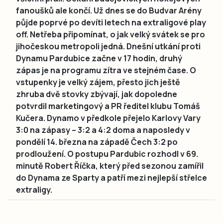
fanoušků ale končí. Už dnes se do Budvar Arény
půjde poprvé po devíti letech na extraligové play
off. Netřeba připomínat, o jak velký svátek se pro
jihočeskou metropoli jedná. Dnešní utkání proti
Dynamu Pardubice začne v 17 hodin, druhý
zápas je na programu zítra ve stejném čase. O
vstupenky je velký zájem, přesto jich ještě
zhruba dvě stovky zbývají, jak dopoledne
potvrdil marketingový a PR ředitel klubu Tomáš
Kučera. Dynamo v předkole přejelo Karlovy Vary
3:0 na zápasy – 3:2 a 4:2 doma a naposledy v
pondělí 14. března na západě Čech 3:2 po
prodloužení. O postupu Pardubic rozhodl v 69.
minutě Robert Říčka, který před sezonou zamířil
do Dynama ze Sparty a patří mezi nejlepší střelce
extraligy.