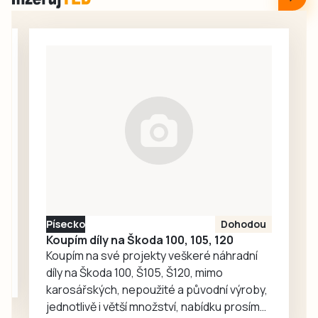
Prachatice ode
hradišťském
dneška hostí jak
motodromu
nejlepší terénní
pojede cyklistický
triatlonisty světa,
závod Galaxy
tak stovky
CykloŠvec
amatérů a
kritérium Hradiště
sportovních
2026. Příprava…
nadšenců v rámci
závodu XTERRA
Czech 2026. Vše
vypukne v pátek 7.
srpna na Velkém
náměstí v
Písecko
Dohodou
Prachaticích.
Koupím díly na Škoda 100, 105, 120
Koupím na své projekty veškeré náhradní
díly na Škoda 100, Š105, Š120, mimo
karosářských, nepoužité a původní výroby,
jednotlivě i větší množství, nabídku prosím