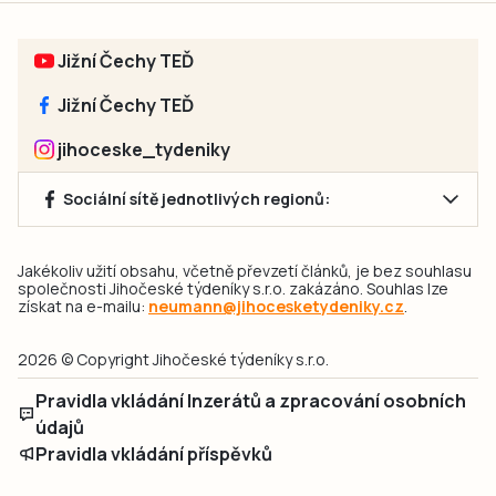
Jižní Čechy TEĎ
Jižní Čechy TEĎ
jihoceske_tydeniky
Sociální sítě jednotlivých regionů:
Jakékoliv užití obsahu, včetně převzetí článků, je bez souhlasu
společnosti Jihočeské týdeníky s.r.o. zakázáno. Souhlas lze
získat na e-mailu:
neumann@jihocesketydeniky.cz
.
2026 © Copyright Jihočeské týdeníky s.r.o.
Pravidla vkládání Inzerátů a zpracování osobních
údajů
Pravidla vkládání příspěvků