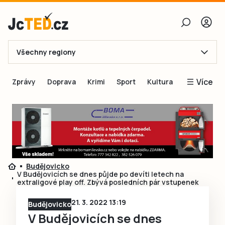
Všechny regiony
E-mail
Více
Zprávy
Doprava
Krimi
Sport
Kultura
Heslo
Blogy
Obnovit heslo
Inspirace
Čtenáři píší
Přihlásit se
Speciální přílohy
Budějovicko
Přihlásit se přes Facebook
Inzerce
V Budějovicích se dnes půjde po devíti letech na
extraligové play off. Zbývá posledních pár vstupenek
Ještě nemám účet, chci se
Registrovat
21. 3. 2022 13:19
Budějovicko
V Budějovicích se dnes