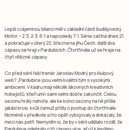
Lepší vzájemnou bilanci měl v základní části budějovický
Motor – 2:3, 2:3, 6:1 a naposledy 7:1. Série začíná dnes 21.
a pokračuje v úterý 22. března na jihu Čech, další dva
zápasy se hrají v Pardubicích. Čtvrtfinále už se hraje na
čtyři vítězné zápasy.
Co před sérií řekl trenér Jaroslav Modrý pro klubový
web? „Pardubice jsou velmi kvalitní tým s vysokými
ambicemi. V kádru mají několik šikovných kreativních
hokejistů, kteří umí i sami velmi dobře zakončit. Celou
sezonu hrály nahoře, ale ke konci sezony na ně přišla
jakási krize, kvůli čemuž přišly o postup do čtvrtfinále.
Nicméně v předkole si ho opět vybojovaly a dokázaly, že
mezi nás patří. Nemyslím si, že by v sérii udělalo rozdíl, že
Pardubice odehrály o tři zápasy více, ať už k lepšímu