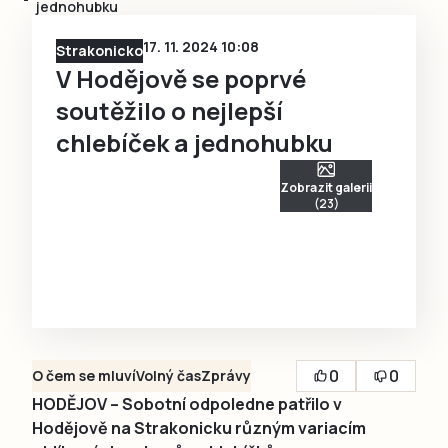
jednohubku
17. 11. 2024 10:08
Strakonicko
V Hodějově se poprvé
soutěžilo o nejlepší
chlebíček a jednohubku
Zobrazit galerii
(23)
0
0
O čem se mluví
Volný čas
Zprávy
HODĚJOV – Sobotní odpoledne patřilo v
Hodějově na Strakonicku různým variacím