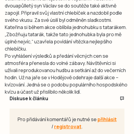
dvouapůlletý syn Václav se do soutěže také aktivně
zapojil. Připravil svůj vlastní chlebíček a nazdobil podle
svého vkusu. Za své úsilí byl odměněn sladkostmi.
Kateřina si během akce oblíbila jednohubku s tatarákem.
„Zbožňuju tatarák, takže tato jednohubka byla pro mě
úplně nejvíc,“ uzavřela povídání vítězka nejlepšího
chlebíčku.
Po vyhlášení výsledků a předání věcných cen se
atmosféra přenesla do volné zábavy. Návštěvníci si
užívali reprodukovanou hudbu a setkání až do večerních
hodin. Už na jaře se v Hodějově odehraje další akce –
kvízování. Jedná se o podobu populárního hospodského
kvízu a účast už přislíbilo několik lidí.
Diskuse k článku
Pro přidávání komentářů je nutné se
přihlásit
/
registrovat
.