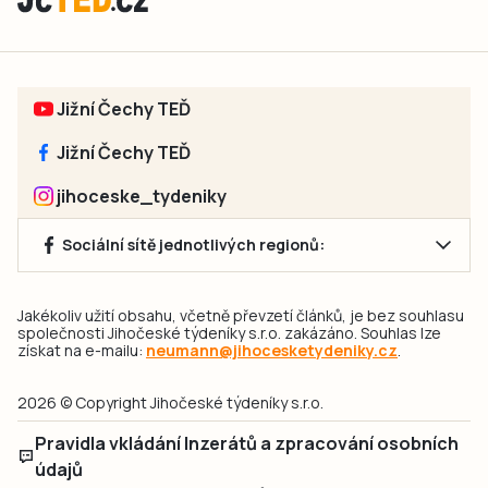
Jižní Čechy TEĎ
Jižní Čechy TEĎ
jihoceske_tydeniky
Sociální sítě jednotlivých regionů:
Jakékoliv užití obsahu, včetně převzetí článků, je bez souhlasu
společnosti Jihočeské týdeníky s.r.o. zakázáno. Souhlas lze
získat na e-mailu:
neumann@jihocesketydeniky.cz
.
2026 © Copyright Jihočeské týdeníky s.r.o.
Pravidla vkládání Inzerátů a zpracování osobních
údajů