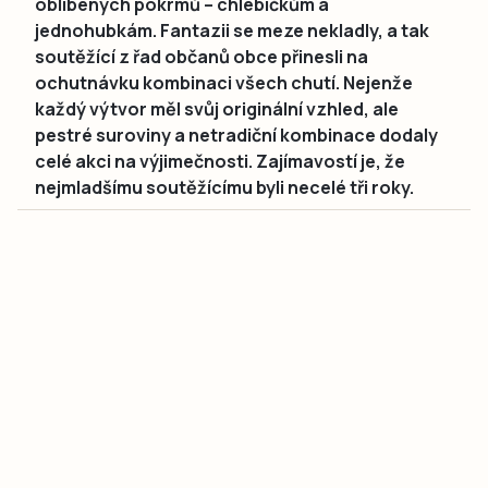
oblíbených pokrmů – chlebíčkům a
jednohubkám. Fantazii se meze nekladly, a tak
soutěžící z řad občanů obce přinesli na
ochutnávku kombinaci všech chutí. Nejenže
každý výtvor měl svůj originální vzhled, ale
pestré suroviny a netradiční kombinace dodaly
celé akci na výjimečnosti. Zajímavostí je, že
nejmladšímu soutěžícímu byli necelé tři roky.