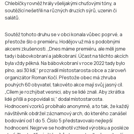
Chlebíčky rovněž hrály všelijakými chuťovými tóny, a
soutěžící nešetřili na různých druzích sýrů, uzenin či
salátů.
Soutěž tohoto druhu se v obci konala vůbec poprvé, a
přestože šlo o premiéru, Hodějov už má s podobnými
akcemi zkušenosti. „Dnes máme premiéru, ale měli jsme
tady i bábovkobraní a jablkobraní. Účast na těchto akcích
byla vždy pěkná. Na bábovkobraní v roce 2022 tady bylo
plno, asi 30 lidí,“ prozradil místostarosta obce a zároveň
organizátor Roman Kočí. Přestože obec má zhruba
pouhých 60 obyvatel, takovéto akce mají svůj jasný cíl.
„Cílem je rozhýbat vesnici, aby se lidé znali. Aby zkrátka
lidé přišli a popovídali si,“ dodal místostarosta.
Hodnocení vzorků probíhalo anonymně, a to tak, že každý
návštěvník obdržel záznamový arch, do kterého zanášel
bodování od 1 do 5. Číslo 5 představovalo nejlepší
hodnocení. Nejprve se hodnotil vzhled výrobku a posléze