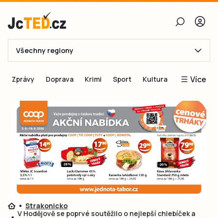
Všechny regiony
E-mail
Více
Zprávy
Doprava
Krimi
Sport
Kultura
Heslo
Blogy
Obnovit heslo
Inspirace
Čtenáři píší
Přihlásit se
Speciální přílohy
Přihlásit se přes Facebook
Inzerce
Ještě nemám účet, chci se
Registrovat
Strakonicko
V Hodějově se poprvé soutěžilo o nejlepší chlebíček a