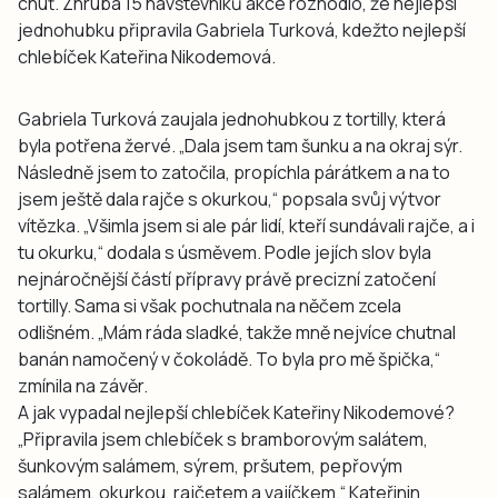
chuť. Zhruba 15 návštěvníků akce rozhodlo, že nejlepší
jednohubku připravila Gabriela Turková, kdežto nejlepší
chlebíček Kateřina Nikodemová.
Gabriela Turková zaujala jednohubkou z tortilly, která
byla potřena žervé. „Dala jsem tam šunku a na okraj sýr.
Následně jsem to zatočila, propíchla párátkem a na to
jsem ještě dala rajče s okurkou,“ popsala svůj výtvor
vítězka. „Všimla jsem si ale pár lidí, kteří sundávali rajče, a i
tu okurku,“ dodala s úsměvem. Podle jejích slov byla
nejnáročnější částí přípravy právě precizní zatočení
tortilly. Sama si však pochutnala na něčem zcela
odlišném. „Mám ráda sladké, takže mně nejvíce chutnal
banán namočený v čokoládě. To byla pro mě špička,“
zmínila na závěr.
A jak vypadal nejlepší chlebíček Kateřiny Nikodemové?
„Připravila jsem chlebíček s bramborovým salátem,
šunkovým salámem, sýrem, pršutem, pepřovým
salámem, okurkou, rajčetem a vajíčkem.“ Kateřinin