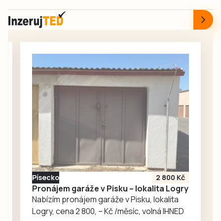
která je částí
posudku a činí 32
Křemže na
550 000 korun.
Českokrumlovsku.
Posudek kraj
Požár brusného
nechal zpracovat,
stroje způsobila
aby získal
technická závada.
nezávislé ocenění
klubu a jeho…
Písecko
2 800 Kč
Pronájem garáže v Pisku – lokalita Logry
Nabízím pronájem garáže v Pisku, lokalita
Logry, cena 2 800, – Kč /měsíc, volná IHNED