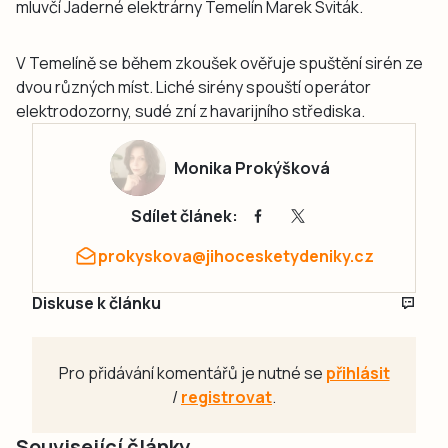
mluvčí Jaderné elektrárny Temelín Marek Sviták.
V Temelíně se během zkoušek ověřuje spuštění sirén ze
dvou různých míst. Liché sirény spouští operátor
elektrodozorny, sudé zní z havarijního střediska.
Monika Prokýšková
Sdílet článek:
prokyskova@jihocesketydeniky.cz
Diskuse k článku
Pro přidávání komentářů je nutné se
přihlásit
/
registrovat
.
Související články