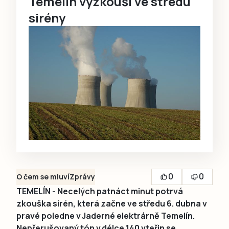
Temelín vyzkouší ve středu
sirény
0
0
O čem se mluví
Zprávy
TEMELÍN - Necelých patnáct minut potrvá
zkouška sirén, která začne ve středu 6. dubna v
pravé poledne v Jaderné elektrárně Temelín.
Nepřerušovaný tón v délce 140 vteřin se