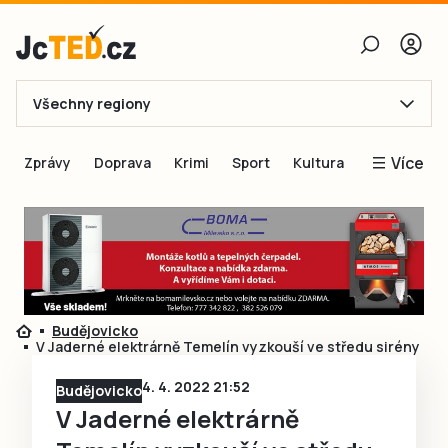
Všechny regiony
E-mail
Více
Zprávy
Doprava
Krimi
Sport
Kultura
Heslo
Blogy
Obnovit heslo
Inspirace
Čtenáři píší
Přihlásit se
Speciální přílohy
Budějovicko
Přihlásit se přes Facebook
Inzerce
V Jaderné elektrárně Temelín vyzkouší ve středu sirény
Ještě nemám účet, chci se
Registrovat
4. 4. 2022 21:52
Budějovicko
V Jaderné elektrárně