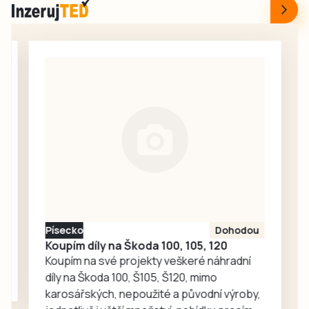
nádražní budovy
sportovcům.
v Táboře. Začal
srpen a neděje se
nic. Redakce
proto oslovila
Správu železnic
se žádostí o
vysvětlení.
Ředitelka odboru
komunikace Nela
Friebová
odpověděla.
Písecko
Dohodou
Koupím díly na Škoda 100, 105, 120
Koupím na své projekty veškeré náhradní
díly na Škoda 100, Š105, Š120, mimo
karosářských, nepoužité a původní výroby,