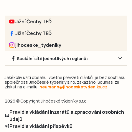
Jižní Čechy TEĎ
Jižní Čechy TEĎ
jihoceske_tydeniky
Sociální sítě jednotlivých regionů:
Jakékoliv užití obsahu, včetně převzetí článků, je bez souhlasu
společnosti Jihočeské týdeníky s.r.o. zakázáno. Souhlas lze
získat na e-mailu:
neumann@jihocesketydeniky.cz
.
2026 © Copyright Jihočeské týdeníky s.r.o.
Pravidla vkládání Inzerátů a zpracování osobních
údajů
Pravidla vkládání příspěvků