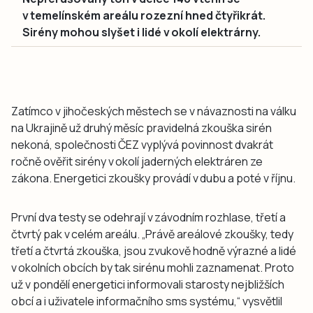
v temelínském areálu rozezní hned čtyřikrát.
Sirény mohou slyšet i lidé v okolí elektrárny.
Zatímco v jihočeských městech se v návaznosti na válku
na Ukrajině už druhý měsíc pravidelná zkouška sirén
nekoná, společnosti ČEZ vyplývá povinnost dvakrát
ročně ověřit sirény v okolí jaderných elektráren ze
zákona. Energetici zkoušky provádí v dubu a poté v říjnu.
První dva testy se odehrají v závodním rozhlase, třetí a
čtvrtý pak v celém areálu. „Právě areálové zkoušky, tedy
třetí a čtvrtá zkouška, jsou zvukově hodně výrazné a lidé
v okolních obcích by tak sirénu mohli zaznamenat. Proto
už v pondělí energetici informovali starosty nejbližších
obcí a i uživatele informačního sms systému,“ vysvětlil