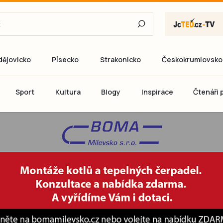
dějovicko
Písecko
Strakonicko
Českokrumlovsko
E-mail
Sport
Kultura
Blogy
Inspirace
Čtenáři p
Heslo
P
Přihlás
Ještě nemám ú