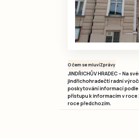
O čem se mluví
Zprávy
JINDŘICHŮV HRADEC – Na svém
jindřichohradečtí radní výroč
poskytování informací podle
přístupu k informacím v roce
roce předchozím.