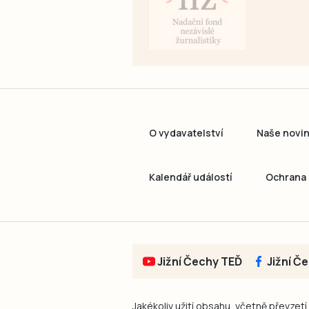
O vydavatelství
Naše novi
Kalendář událostí
Ochrana 
Jižní Čechy TEĎ
Jižní Č
Jakékoliv užití obsahu, včetně převzetí