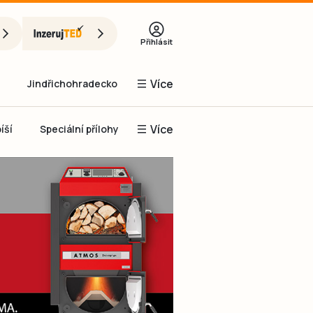
Přihlásit
Více
Jindřichohradecko
Více
íší
Speciální přílohy
Prachaticko
Inzerce
Obnovit heslo
řihlásit se
it se přes Facebook
čet, chci se
Registrovat