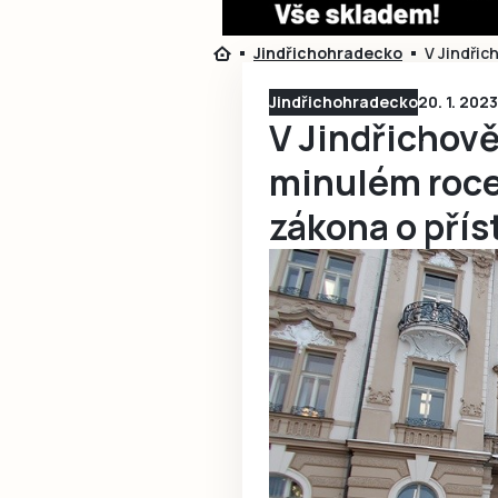
Jindřichohradecko
V Jindřic
Jindřichohradecko
20. 1. 202
V Jindřichově
minulém roce
zákona o pří