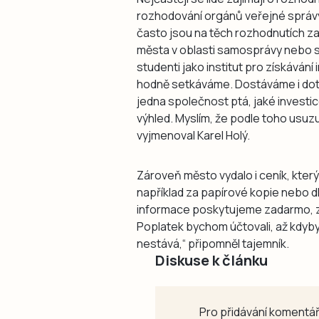
rozhodování orgánů veřejné správy. 
často jsou na těch rozhodnutích zai
města v oblasti samosprávy nebo st
studenti jako institut pro získávání
hodně setkáváme. Dostáváme i dot
jedna společnost ptá, jaké investi
výhled. Myslím, že podle toho usuz
vyjmenoval Karel Holý.
Zároveň město vydalo i ceník, který
například za papírové kopie nebo d
informace poskytujeme zadarmo, z
Poplatek bychom účtovali, až kdyby 
nestává,“ připomněl tajemník.
Diskuse k článku
Pro přidávání komentář