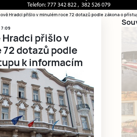
hově Hradci přišlo v minulém roce 72 dotazů podle zákona o příst
Souv
3 7:09
 Hradci přišlo v
 72 dotazů podle
stupu k informacím