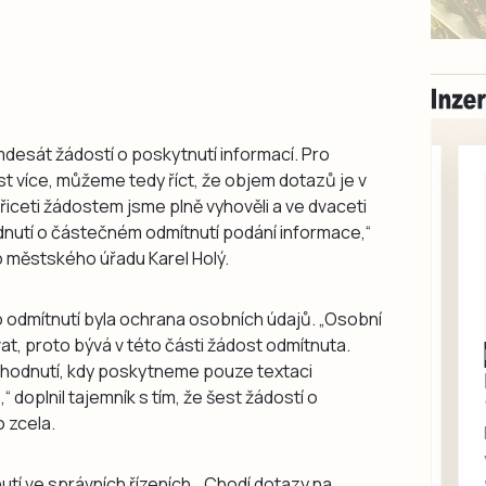
mdesát žádostí o poskytnutí informací. Pro
est více, můžeme tedy říct, že objem dotazů je v
iceti žádostem jsme plně vyhověli a ve dvaceti
dnutí o částečném odmítnutí podání informace,“
o městského úřadu Karel Holý.
odmítnutí byla ochrana osobních údajů. „Osobní
t, proto bývá v této části žádost odmítnuta.
Milevsko
ozhodnutí, kdy poskytneme pouze textaci
Zdarma / za odvoz
 doplnil tajemník s tím, že šest žádostí o
Daruji do dobrých
 zcela.
rukou kotě
Daruji do dobrých rukou
nutí ve správních řízeních. „Chodí dotazy na
kotě-kočka, odčervené,