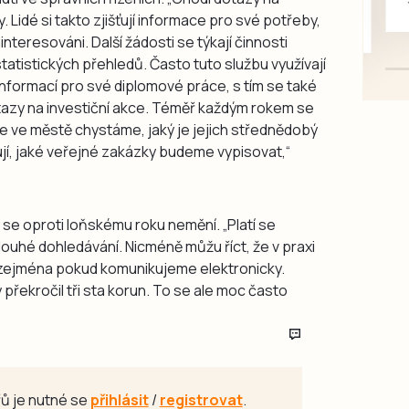
Lidé si takto zjišťují informace pro své potřeby,
mazlivé, ihned k odběru.
nteresováni. Další žádosti se týkají činnosti
atistických přehledů. Často tuto službu využívají
 informací pro své diplomové práce, s tím se také
azy na investiční akce. Téměř každým rokem se
ce ve městě chystáme, jaký je jejich střednědobý
ují, jaké veřejné zakázky budeme vypisovat,“
 se oproti loňskému roku nemění. „Platí se
louhé dohledávání. Nicméně můžu říct, že v praxi
ejména pokud komunikujeme elektronicky.
překročil tři sta korun. To se ale moc často
ů je nutné se
přihlásit
/
registrovat
.