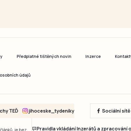
ny
Předplatné tištěných novin
Inzerce
Kontakt
osobních údajů
echy TEĎ
jihoceske_tydeniky
Sociální sít
Pravidla vkládání Inzerátů a zpracování
 článků, je bez