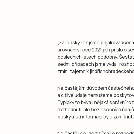
„Za loňský rok jsme přijali dvaased
srovnání v roce 2021 jich přišlo o š
posledních letech podobný. Šestatř
sedmi případech jsme vydali rozho
zmínil tajemník jindřichohradeckéh
Nejčastějším důvodem částečného 
a citlivé údaje nemůžeme poskytova
Typicky to bývají nějaká správní r
rozhodnutí, ale bez osobních údajů,“
poskytnutí informací bylo zamítnuto
Nejčastěji se lidé zajímají o rozhod