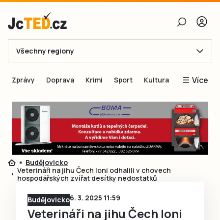
Všechny regiony
E-mail
Více
Zprávy
Doprava
Krimi
Sport
Kultura
Heslo
Blogy
Obnovit heslo
Inspirace
Čtenáři píší
Přihlásit se
Speciální přílohy
Budějovicko
Přihlásit se přes Facebook
Inzerce
Veterináři na jihu Čech loni odhalili v chovech
hospodářských zvířat desítky nedostatků
Ještě nemám účet, chci se
Registrovat
6. 3. 2025 11:59
Budějovicko
Veterináři na jihu Čech loni