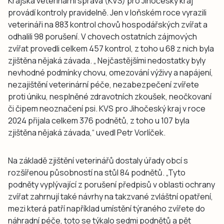
Krajská veterinární správa (KVS) pro Jihočeský kraj
provádí kontroly pravidelně. Jen v loňském roce vyrazili
veterináři na 883 kontrol chovů hospodářských zvířat a
odhalili 98 porušení. V chovech ostatních zájmových
zvířat provedli celkem 457 kontrol, z toho u 68 z nich byla
zjištěna nějaká závada. „ Nejčastějšími nedostatky byly
nevhodné podmínky chovu, omezování výživy a napájení,
nezajištění veterinární péče, nezabezpečení zvířete
proti úniku, nesplněné zdravotních zkoušek, neočkovaní
či čipem neoznačení psi. KVS pro Jihočeský kraj v roce
2024 přijala celkem 376 podnětů, z toho u 107 byla
zjištěna nějaká závada,“ uvedl Petr Vorlíček.
Na základě zjištění veterinářů dostaly úřady obcí s
rozšířenou působností na stůl 84 podnětů. „Tyto
podněty vyplývající z porušení předpisů v oblasti ochrany
zvířat zahrnují také návrhy na takzvané zvláštní opatření,
mezi která patří například umístění týraného zvířete do
náhradní péče, toto se týkalo sedmi podnětů a pět