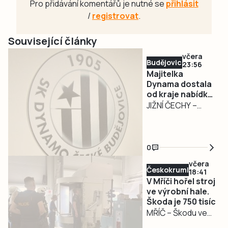
Pro přidávání komentářů je nutné se
přihlásit
/
registrovat
.
Související články
včera
Budějovicko
23:56
Majitelka
Dynama dostala
od kraje nabídku
na odkup akcií za
JIŽNÍ ČECHY –
32,55 milionu
Jihočeský kraj ve
středu 5. srpna
předložil majitelce
0
SK Dynamo České
včera
Budějovice
Českokrumlovsko
18:41
oficiální nabídku
V Mříči hořel stroj
na odkup 144 akcií
ve výrobní hale.
Škoda je 750 tisíc
společnosti SK
MŘÍČ – Škodu ve
Dynamo České
výši 750 tisíc korun
Budějovice, a.s.