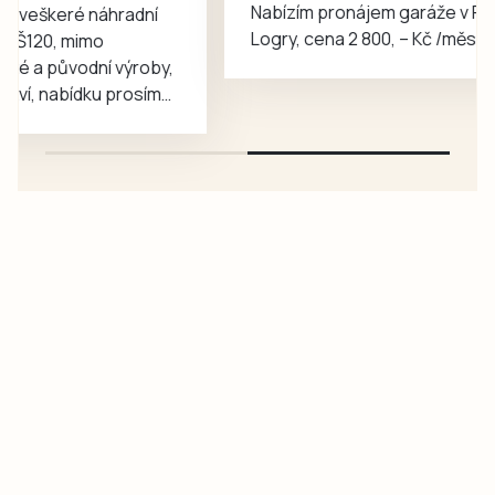
Nabízím pronájem garáže v Pisku, lokalita
geofyzik a
Logry, cena 2 800, – Kč /měsíc, volná IHNED
badatel…