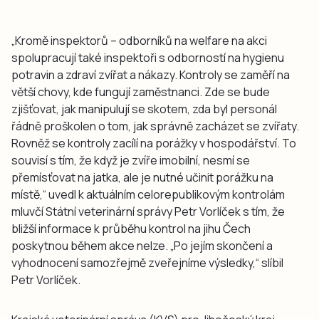
„Kromě inspektorů – odborníků na welfare na akci
spolupracují také inspektoři s odborností na hygienu
potravin a zdraví zvířat a nákazy. Kontroly se zaměří na
větší chovy, kde fungují zaměstnanci. Zde se bude
zjišťovat, jak manipulují se skotem, zda byl personál
řádně proškolen o tom, jak správně zacházet se zvířaty.
Rovněž se kontroly zacílí na porážky v hospodářství. To
souvisí s tím, že když je zvíře imobilní, nesmí se
přemísťovat na jatka, ale je nutné učinit porážku na
místě,“ uvedl k aktuálním celorepublikovým kontrolám
mluvčí Státní veterinární správy Petr Vorlíček s tím, že
bližší informace k průběhu kontrol na jihu Čech
poskytnou během akce nelze. „Po jejím skončení a
vyhodnocení samozřejmě zveřejníme výsledky,“ slíbil
Petr Vorlíček.