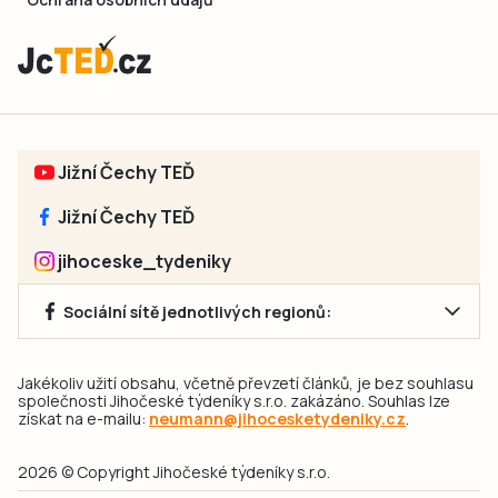
Jižní Čechy TEĎ
Jižní Čechy TEĎ
jihoceske_tydeniky
Sociální sítě jednotlivých regionů:
Jakékoliv užití obsahu, včetně převzetí článků, je bez souhlasu
společnosti Jihočeské týdeníky s.r.o. zakázáno. Souhlas lze
získat na e-mailu:
neumann@jihocesketydeniky.cz
.
2026 © Copyright Jihočeské týdeníky s.r.o.