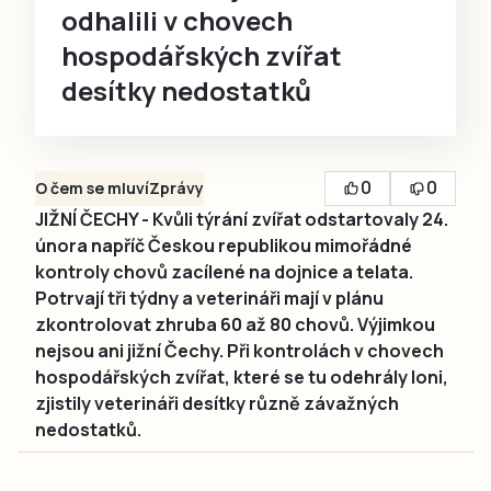
odhalili v chovech
hospodářských zvířat
desítky nedostatků
0
0
O čem se mluví
Zprávy
JIŽNÍ ČECHY - Kvůli týrání zvířat odstartovaly 24.
února napříč Českou republikou mimořádné
kontroly chovů zacílené na dojnice a telata.
Potrvají tři týdny a veterináři mají v plánu
zkontrolovat zhruba 60 až 80 chovů. Výjimkou
nejsou ani jižní Čechy. Při kontrolách v chovech
hospodářských zvířat, které se tu odehrály loni,
zjistily veterináři desítky různě závažných
nedostatků.