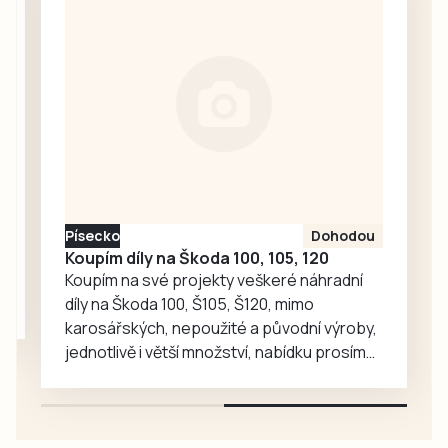
Budějovický Motor
FAČR flastr v…
dnes prvoligový
Tábor rozstřílel
jasně 4:0, když za
vítězstvím vykročil
razantním
nástupem a
dvěma góly v první
minutě zápasu.
Oba týmy
Písecko
Dohodou
nastoupily v
Koupím díly na Škoda 100, 105, 120
kombinovaných
Koupím na své projekty veškeré náhradní
sestavách,
díly na Škoda 100, Š105, Š120, mimo
protože Tábor
karosářských, nepoužité a původní výroby,
včera sehrál…
jednotlivě i větší množství, nabídku prosím
pouze na e-mail: svorpi@seznam.cz.