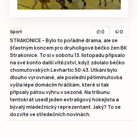
0
0
Sport
STRAKONICE – Bylo to pořádné drama, ale se
šťastným koncem pro druholigové béčko žen BK
Strakonice. To si v sobotu 13. listopadu připsalo
na své konto další vítězství, když zdolalo béčko
chomutovských Levhartic 50:43. Utkání bylo
dlouho vyrovnané, ale poslední pětiminutovka
vyšla lépe domácím hráčkám, které si tak
připsaly pátou výhru v sezoně. Na tribunu
tentokrát usedl jeden extraligový hokejista a
bývalý mládežnický reprezentant. Jaký? To se
dozvíte ve středečních novinách.