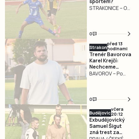
sportem?
STRAKONICE – O
druhém srpnovém
víkendu budou mít
sportovní fandové
0
na Strakonicku
před 13
zase z čeho
Strakonicko
hodinami
vybírat.
Trenér Bavorova
Karel Krejčí:
Nechceme
budovat úplně
BAVOROV – Po
nové mužstvo
zkušenostech z
divize přichází
nová kapitola.
0
Karel Krejčí mladší
včera
převzal před
Budějovicko
20:12
novou sezonou
Exbudějovický
fotbalisty
Samuel Šigut
zná trest za
Bavorova a už
úplatkářskou