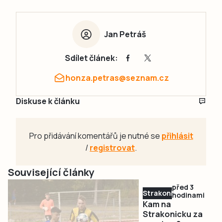
Jan Petráš
Sdílet článek:
honza.petras@seznam.cz
Diskuse k článku
Pro přidávání komentářů je nutné se
přihlásit
/
registrovat
.
Související články
před 3
Strakonicko
hodinami
Kam na
Strakonicku za