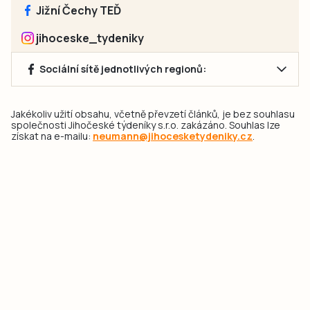
Jižní Čechy TEĎ
jihoceske_tydeniky
Sociální sítě jednotlivých regionů:
Jakékoliv užití obsahu, včetně převzetí článků, je bez souhlasu
společnosti Jihočeské týdeníky s.r.o. zakázáno. Souhlas lze
získat na e-mailu:
neumann@jihocesketydeniky.cz
.
2026 © Copyright Jihočeské týdeníky s.r.o.
Pravidla vkládání Inzerátů a zpracování osobních
údajů
Pravidla vkládání příspěvků
Hlavním cílem projektu „Nový vizuál webových stránek pro Jihočeské
týdeníky s.r.o." je optimalizace vizuálního stylu stávající značky a
modernizace grafického designu webu
jcted.cz
. Akcentována je funkčnost