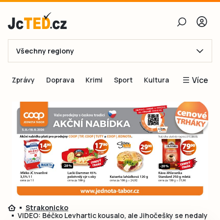
Všechny regiony
E-mail
Více
Zprávy
Doprava
Krimi
Sport
Kultura
Heslo
Blogy
Obnovit heslo
Inspirace
Čtenáři píší
Přihlásit se
Speciální přílohy
Přihlásit se přes Facebook
Inzerce
Ještě nemám účet, chci se
Registrovat
Strakonicko
VIDEO: Béčko Levhartic kousalo, ale Jihočešky se nedaly