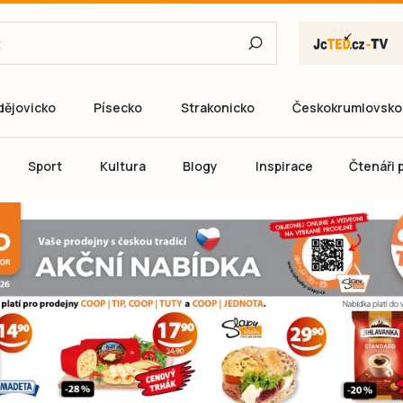
dějovicko
Písecko
Strakonicko
Českokrumlovsko
E-mail
Sport
Kultura
Blogy
Inspirace
Čtenáři p
Heslo
P
Přihlás
Ještě nemám ú