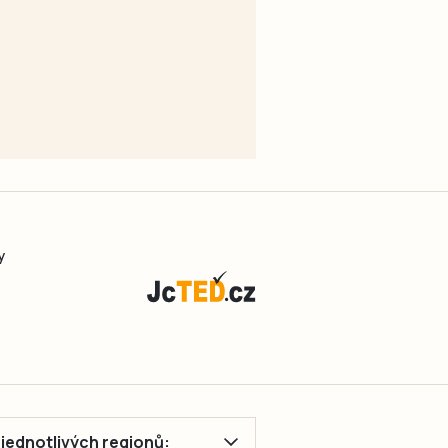
y
ě jednotlivých regionů: