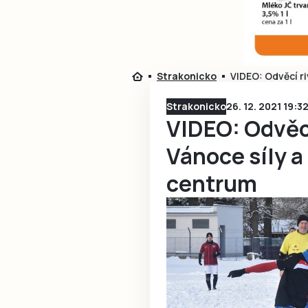
Strakonicko
VIDEO: Odvěcí ri
Strakonicko
26. 12. 2021 19:3
VIDEO: Odvěcí
Vánoce síly a
centrum