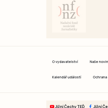
O vydavatelství
Naše novi
Kalendář událostí
Ochrana 
Jižní Čechy TEĎ
Jižní Č