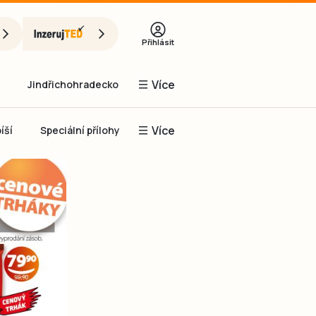
Přihlásit
Více
Jindřichohradecko
Více
íší
Speciální přílohy
Prachaticko
Inzerce
Obnovit heslo
řihlásit se
it se přes Facebook
čet, chci se
Registrovat