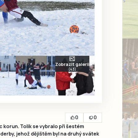
Zobrazit galerii
(43)
0
0
 korun. Tolik se vybralo při šestém
derby, jehož dějištěm byl na druhý svátek