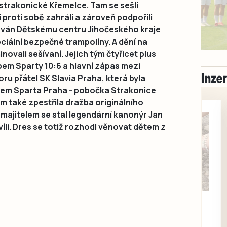
strakonické Křemelce. Tam se sešli
i proti sobě zahráli a zároveň podpořili
ován Dětskému centru Jihočeského kraje
ciální bezpečné trampolíny. A dění na
novali sešívaní. Jejich tým čtyřicet plus
bem Sparty 10:6 a hlavní zápas mezi
 přátel SK Slavia Praha, která byla
bem Sparta Praha - pobočka Strakonice
m také zpestřila dražba originálního
majitelem se stal legendární kanonýr Jan
víli. Dres se totiž rozhodl věnovat dětem z
Milevsko
Zdarma / za odvoz
Daruji do dobrých