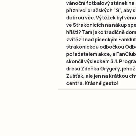
vánoční fotbalový stánek na 
příznivci pražských "S", aby s
dobrou věc. Výtěžek byl věn
ve Strakonicích na nákup spe
hřišti? Tam jako tradičně domi
zvítězil nad píseckým Fanklu
strakonickou odbočkou Odboru
pořadatelem akce, a FanClu
skončil výsledkem 3:1. Progra
dresu Zdeňka Grygery, jehož 
Zušťák, ale jen na krátkou ch
centra. Krásné gesto!