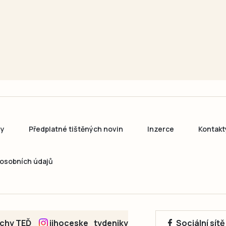
ny
Předplatné tištěných novin
Inzerce
Kontakt
osobních údajů
echy TEĎ
jihoceske_tydeniky
Sociální sít