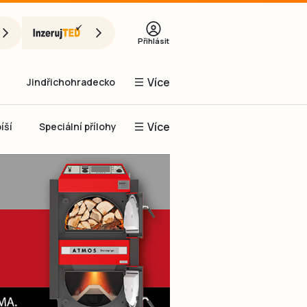
Přihlásit
Více
Jindřichohradecko
Více
íší
Speciální přílohy
Prachaticko
Inzerce
Obnovit heslo
řihlásit se
it se přes Facebook
čet, chci se
Registrovat