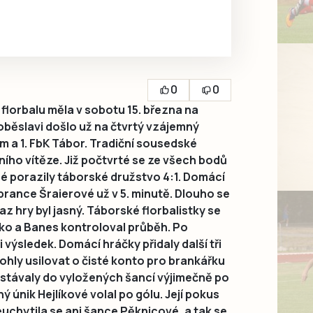
0
0
florbalu měla v sobotu 15. března na
oběslavi došlo už na čtvrtý vzájemný
a 1. FbK Tábor. Tradiční sousedské
čního vítěze. Již počtvrté se ze všech bodů
é porazily táborské družstvo 4:1. Domácí
brance Šraierové už v 5. minutě. Dlouho se
 hry byl jasný. Táborské florbalistky se
žko a Banes kontroloval průběh. Po
i výsledek. Domácí hráčky přidaly další tři
ohly usilovat o čisté konto pro brankářku
távaly do vyložených šancí výjimečně po
únik Hejlíkové volal po gólu. Její pokus
uchytila se ani šance Pěknicové, a tak se