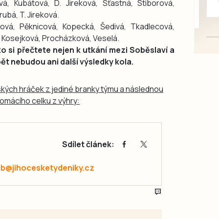
á, Kubátová, D. Jireková, Šťastná, Stiborová,
mazlivé, ihned k odběru.
ubá, T. Jireková.
ová, Pěknicová, Kopecká, Šedivá, Tkadlecová,
M. Kosejková, Procházková, Veselá.
 si přečtete nejen k utkání mezi Soběslaví a
t nebudou ani další výsledky kola.
ských hráček z jediné branky týmu a následnou
omácího celku z výhry:
Sdílet článek:
ab@jihocesketydeniky.cz