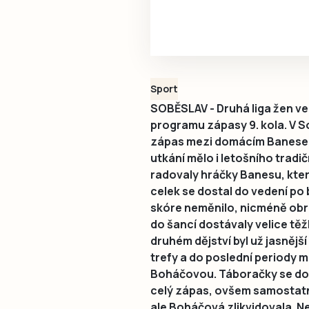
Sport
SOBĚSLAV - Druhá liga žen ve 
programu zápasy 9. kola. V S
zápas mezi domácím Banesem 
utkání mělo i letošního tradi
radovaly hráčky Banesu, kter
celek se dostal do vedení po 
skóre neměnilo, nicméně obraz
do šancí dostávaly velice tě
druhém dějství byl už jasnější 
trefy a do poslední periody m
Boháčovou. Táboračky se dos
celý zápas, ovšem samostatný 
ale Boháčová zlikvidovala. Ne