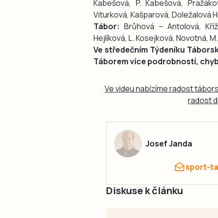
Kabešová, P. Kabešová, Pražákov
Viturková, Kašparová, Doležalová Hr
Tábor:
Brůhová – Antolová, Kříž
Hejlíková, L. Kosejková, Novotná, 
Ve středečním Týdeníku Táborsko
Táborem více podrobností, chybě
Ve videu nabízíme radost tábor
radost d
Josef Janda
sport-t
Diskuse k článku