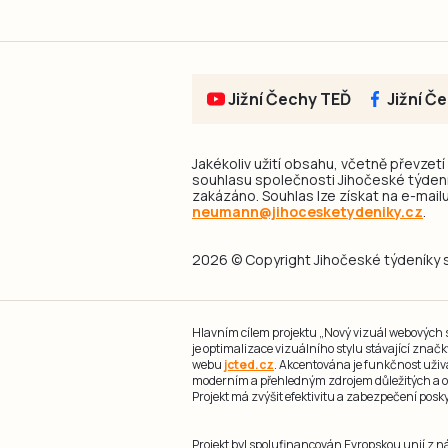
Jižní Čechy TEĎ
Jižní Č
Jakékoliv užití obsahu, včetně převzetí
souhlasu společnosti Jihočeské týdeník
zakázáno. Souhlas lze získat na e-mailu
neumann@jihocesketydeniky.cz
.
2026 © Copyright Jihočeské týdeníky s.
Hlavním cílem projektu „Nový vizuál webových st
je optimalizace vizuálního stylu stávající zna
webu
jcted.cz
. Akcentována je funkčnost uživ
moderním a přehledným zdrojem důležitých a ov
Projekt má zvýšit efektivitu a zabezpečení pos
Projekt byl spolufinancován Evropskou unií z 