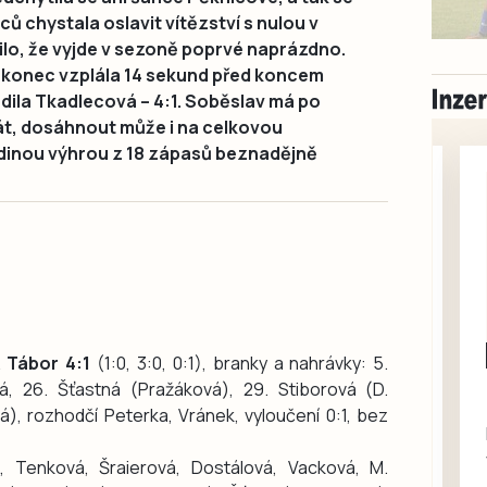
ů chystala oslavit vítězství s nulou v
lo, že vyjde v sezoně poprvé naprázdno.
akonec vzplála 14 sekund před koncem
adila Tkadlecová – 4:1. Soběslav má po
rát, dosáhnout může i na celkovou
jedinou výhrou z 18 zápasů beznadějně
Milevsko
K Tábor 4:1
(1:0, 3:0, 0:1), branky a nahrávky: 5.
Zdarma / za odvoz
vá, 26. Šťastná (Pražáková), 29. Stiborová (D.
Daruji do dobrých
á), rozhodčí Peterka, Vránek, vyloučení 0:1, bez
rukou kotě
Daruji do dobrých rukou
 Tenková, Šraierová, Dostálová, Vacková, M.
kotě-kočka, odčervené,