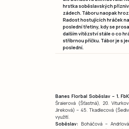
hrstka soběslavských příznivc
zádech. Táboru naopak hrozi
Radost hostujících hráček n
poslední třetiny, kdy se pros
dalším vítězství stále o co h
stříbrnou příčku. Tábor je s 
poslední.
Banes Florbal Soběslav – 1. Fb
Šraierová (Šťastná), 20. Viturko
Jireková) – 45. Tkadlecová (Šediv
využití.
Soběslav:
Boháčová – Andrlová,