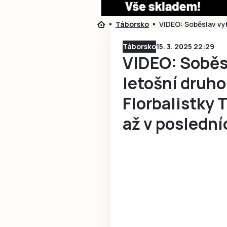
Táborsko
VIDEO: Soběslav vyh
Táborsko
15. 3. 2025 22:29
VIDEO: Soběsl
letošní druho
Florbalistky 
až v posledn