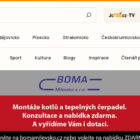
dějovicko
Písecko
Strakonicko
Českokrumlovsko
E-mail
Sport
Kultura
Blogy
Inspirace
Čtenáři p
Heslo
P
Přihlás
Ještě nemám ú