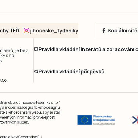
echy TEĎ
jihoceske_tydeniky
Sociální sít
Pravidla vkládání Inzerátů a zpracování
 článků, je bez
y s.r.o.
:
Pravidla vkládání příspěvků
r.o.
ránek pro Jihočeské týdeníky s.r.o."
čky a modernizace grafického designu
atelského rozhraní webu, aby se stal
ěřených informací pro veřejnost.
kytovaných služeb.
nástroje NextGenerationEU.