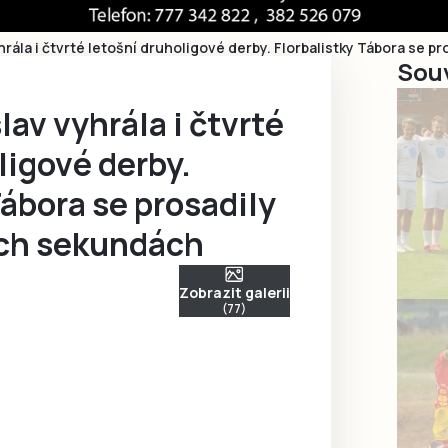
rála i čtvrté letošní druholigové derby. Florbalistky Tábora se p
Souv
av vyhrála i čtvrté
ligové derby.
Tábora se prosadily
ích sekundách
Zobrazit galerii
(77)