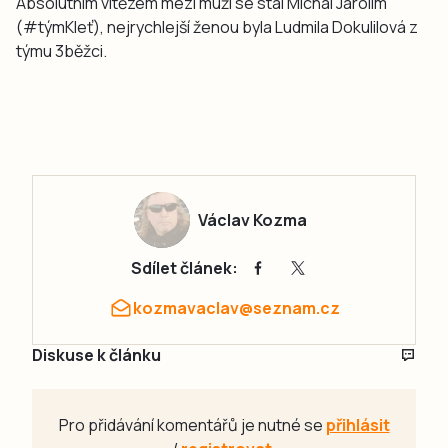
Absolutním vítězem mezi muži se stal Michal Jarolím
(#týmKleť), nejrychlejší ženou byla Ludmila Dokulilová z
týmu 3běžci.
Václav Kozma
Sdílet článek:
kozmavaclav@seznam.cz
Diskuse k článku
Pro přidávání komentářů je nutné se
přihlásit