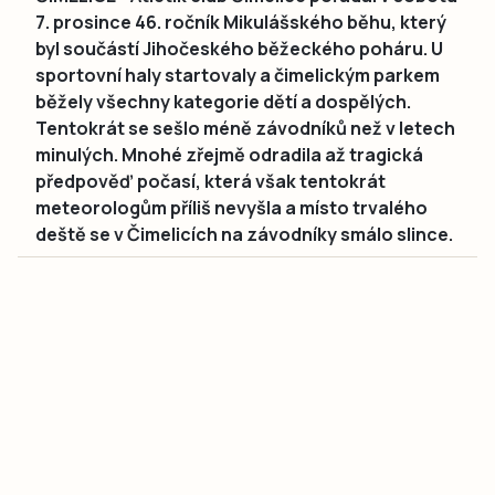
7. prosince 46. ročník Mikulášského běhu, který
byl součástí Jihočeského běžeckého poháru. U
sportovní haly startovaly a čimelickým parkem
běžely všechny kategorie dětí a dospělých.
Tentokrát se sešlo méně závodníků než v letech
minulých. Mnohé zřejmě odradila až tragická
předpověď počasí, která však tentokrát
meteorologům příliš nevyšla a místo trvalého
deště se v Čimelicích na závodníky smálo slince.