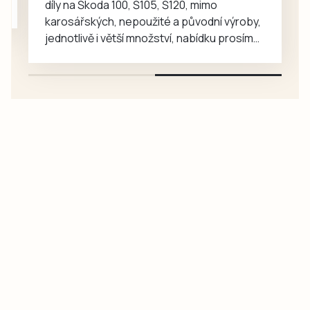
díly na Škoda 100, Š105, Š120, mimo
karosářských, nepoužité a původní výroby,
jednotlivě i větší množství, nabídku prosím
pouze na e-mail: svorpi@seznam.cz.