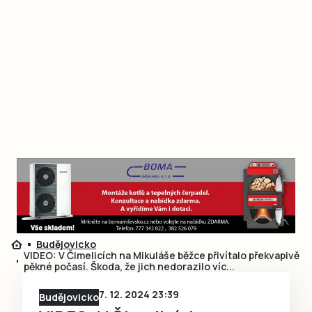
Budějovicko
VIDEO: V Čimelicích na Mikuláše běžce přivítalo překvapivě
pěkné počasí. Škoda, že jich nedorazilo víc...
7. 12. 2024 23:39
Budějovicko