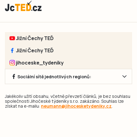
Jižní Čechy TEĎ
Jižní Čechy TEĎ
jihoceske_tydeniky
Sociální sítě jednotlivých regionů:
Jakékoliv užití obsahu, včetně převzetí článků, je bez souhlasu
společnosti Jihočeské týdeníky s.r.o. zakázáno. Souhlas lze
získat na e-mailu:
neumann@jihocesketydeniky.cz
.
2026 © Copyright Jihočeské týdeníky s.r.o.
Pravidla vkládání Inzerátů a zpracování osobních