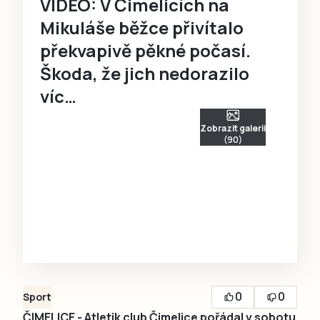
VIDEO: V Čimelicích na
Mikuláše běžce přivítalo
překvapivě pěkné počasí.
Škoda, že jich nedorazilo
víc…
Zobrazit galerii
(90)
0
0
Sport
ČIMELICE - Atletik club Čimelice pořádal v sobotu