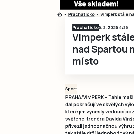
Prachaticko
Vimperk stále na
Prachaticko
5. 3. 2025 4:35
Vimperk stále
nad Spartou mí
místo
Sport
PRAHA/VIMPERK – Tahle mašin
dál pokračují ve skvělých vý
které jim vynesly vedoucí poz
svěřenci trenéra Davida Vinš
přivezli jednoznačnou výhru 
tak stále drží jednobodový n