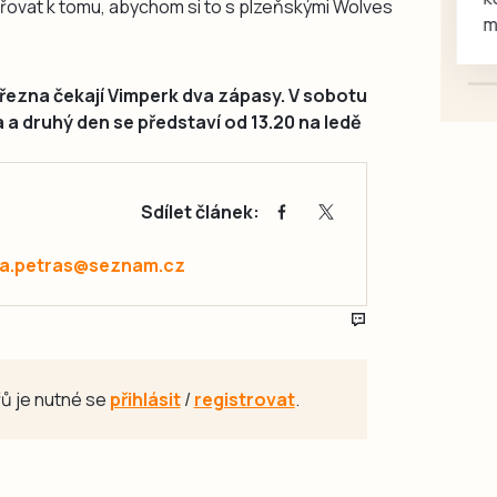
ěřovat k tomu, abychom si to s plzeňskými Wolves
mazlivé, ihned k odběru.
března čekají Vimperk dva zápasy. V sobotu
a a druhý den se představí od 13.20 na ledě
Sdílet článek:
a.petras@seznam.cz
ů je nutné se
přihlásit
/
registrovat
.