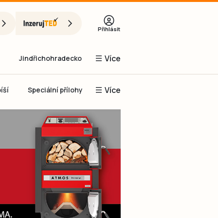
Přihlásit
Více
Jindřichohradecko
Více
íší
Speciální přílohy
Prachaticko
Inzerce
Obnovit heslo
řihlásit se
it se přes Facebook
čet, chci se
Registrovat