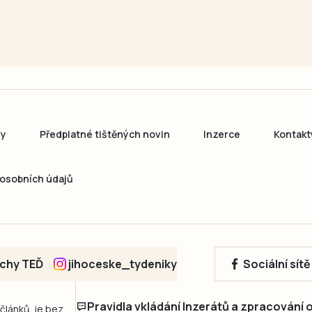
ny
Předplatné tištěných novin
Inzerce
Kontakt
osobních údajů
echy TEĎ
jihoceske_tydeniky
Sociální sít
Pravidla vkládání Inzerátů a zpracování
 článků, je bez