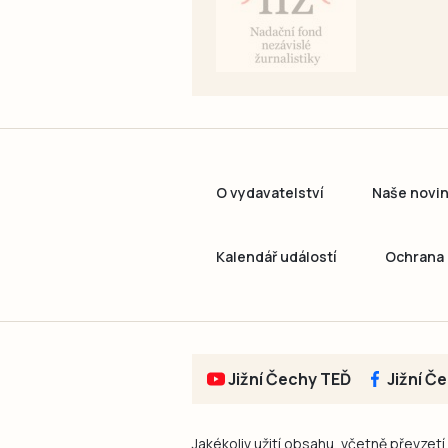
O vydavatelství
Naše novi
Kalendář událostí
Ochrana 
Jižní Čechy TEĎ
Jižní Č
Jakékoliv užití obsahu, včetně převzetí