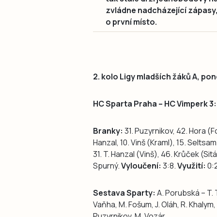
zvládne nadcházející zápasy, 
o první místo.
2. kolo Ligy mladších žáků A, pon
HC Sparta Praha – HC Vimperk 3:7 
Branky:
31. Puzyrnikov, 42. Hora (F
Hanzal, 10. Vinš (Kraml), 15. Seltsa
31. T. Hanzal (Vinš), 46. Krůček (Sit
Spurný.
Vyloučení:
3:8.
Využití:
0:
Sestava Sparty:
A. Porubská – T. Ti
Vaňha, M. Fošum, J. Oláh, R. Khalym, D
Puzyrnikov, M. Vozár.