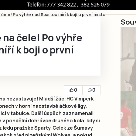
 čele! Po výhře nad Spartou míří k boji o první místo
Souv
 na čele! Po výhře
ří k boji o první
0
0
a nezastavuje! Mladší žáci HC Vimperk
konech v horní nadstavbě áčkové ligy,
ici v tabulce. Další úspěch zaznamenali
e v pondělní dohrávce druhého kola, kdy si
z ledu pražské Sparty. Celek ze Šumavy
áskok před plzeňskými Wolves, a pokud