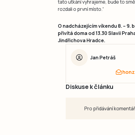
tato utkání vyhrajeme, bude to sm
rozdali o první místo.“
O nadcházejícím víkendu 8. – 9. 
přivítá doma od 13.30 Slavii Prah
Jindřichova Hradce.
Jan Petráš
honz
Diskuse k článku
Pro přidávání komentář