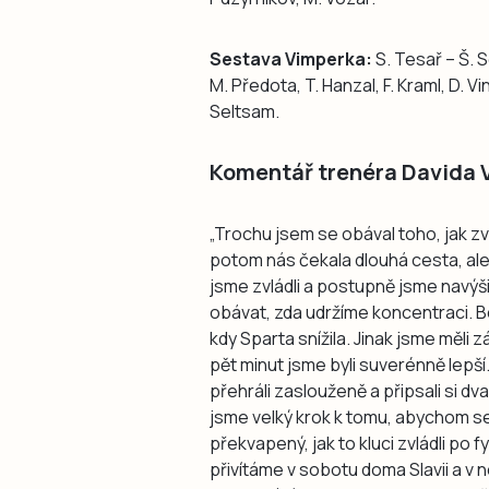
Sestava Vimperka:
S. Tesař – Š. S
M. Předota, T. Hanzal, F. Kraml, D. Vin
Seltsam.
Komentář trenéra Davida 
„Trochu jsem se obával toho, jak zv
potom nás čekala dlouhá cesta, ale
jsme zvládli a postupně jsme navýšil
obávat, zda udržíme koncentraci. Bo
kdy Sparta snížila. Jinak jsme měli 
pět minut jsme byli suverénně lep
přehráli zaslouženě a připsali si dv
jsme velký krok k tomu, abychom se 
překvapený, jak to kluci zvládli po f
přivítáme v sobotu doma Slavii a v