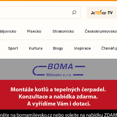
dějovicko
Písecko
Strakonicko
Českokrumlovsko
E-mail
Sport
Kultura
Blogy
Inspirace
Čtenáři p
Heslo
P
Přihlás
Ještě nemám ú