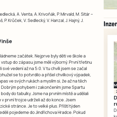
edlecká, A. Venta, A. Krivoňák, P. Mirvald, M. Sitár –
š, P. Krůček, V. Sedlecký, V. Hanzal, J. Hajný, J.
Vinše
ládneme začátek. Nejprve byly děti ve škole a
 vstup do zápasu jsme měli výborný. První třetinu
i své vedení až na 5:0. V tu chvíli jsem se začal
hužel se to potvrdilo a přišel chvilkový výpadek,
zápas ve svých rukách a myslím si, že až na těch
Milevsko
ší. Dobrým pohybem i zakončením jsme Spartu
Zdarma / za odvoz
a body do tabulky. Jsme na prvním místě a udělali
Daruji do dobrých
v první trojce udrželi až do konce. Jsem
rukou kotě
yzické stránce. Je to velké plus. Příští týden
Daruji do dobrých rukou
 neděli pojedeme do Jindřichova Hradce. Pokud
kotě-kočka, odčervené,