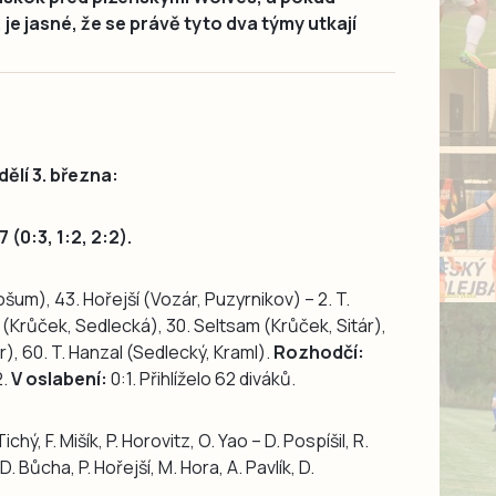
je jasné, že se právě tyto dva týmy utkají
dělí 3. března:
(0:3, 1:2, 2:2).
ošum), 43. Hořejší (Vozár, Puzyrnikov) – 2. T.
m (Krůček, Sedlecká), 30. Seltsam (Krůček, Sitár),
ár), 60. T. Hanzal (Sedlecký, Kraml).
Rozhodčí:
2.
V oslabení:
0:1. Přihlíželo 62 diváků.
chý, F. Mišík, P. Horovitz, O. Yao – D. Pospíšil, R.
. Bůcha, P. Hořejší, M. Hora, A. Pavlík, D.